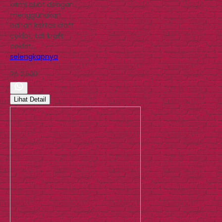
kami buat dengan
menggunakan
bahan kertas kraft
coklat, tali kraft
coklat,…
selengkapnya
Rp 2.500
Lihat Detail