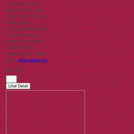
membikan nilai
tambah dan daya
tarik tersendiri bagi
outlet Anda.
Penggunaan plastik
sebagai sarana
packing mungkin
sudah terlalu
mainstream. Tidak
ada…
selengkapnya
Rp 5.850
Lihat Detail