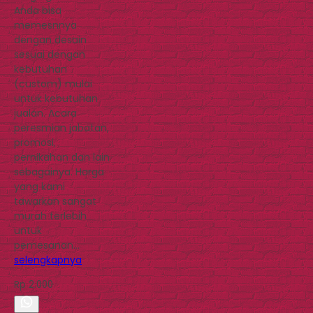
Anda bisa
memesnnya
dengan desain
sesuai dengan
kebutuhan
(custom) mulai
untuk kebutuhan
jualan. Acara
peresmian jabatan,
promosi,
pernikahan dan lain
sebagainya. Harga
yang kami
tawarkan sangat
murah terlebih
untuk
pemesanan…
selengkapnya
Rp 2.000