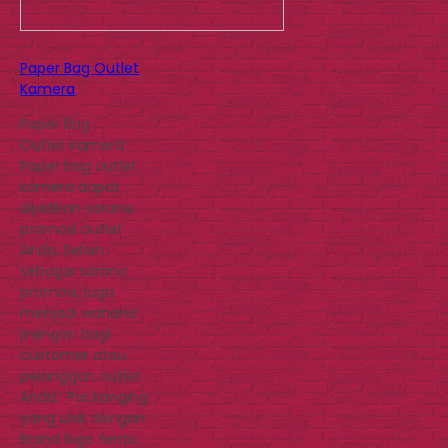
Paper Bag Outlet
Kamera
Paper Bag
Outlet Kamera
Paper bag outlet
kamera dapat
dijadikan sarana
promosi outlet
Anda. Selain
sebagai sarana
promosi, juga
menjadi wahana
jinjingan bagi
customer atau
pelanggan outlet
Anda. Packanging
yang unik dengan
Brand logo tentu