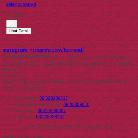
selengkapnya
Rp 2.000
Lihat Detail
Instagram
instagram.com/hdkreasi/
JUALPAPERBAG.COM
- Solusi Kemasan Ramah Lingkungan
Copyright © 2014 - 2026 Jual Paper Bag Custom | Tas Kertas
Murah
Kontak Kami
Apabila ada yang ditanyakan, silahkan hubungi kami melalui
kontak di bawah ini.
Call Center
081228288237
Whatsapp
Pemesanan
082133590101
Whatsapp
081228288237
Telegram
081228288237
Buka jam 09.00 s/d jam 16.00 , Minggu tutup
Produk Quick Order