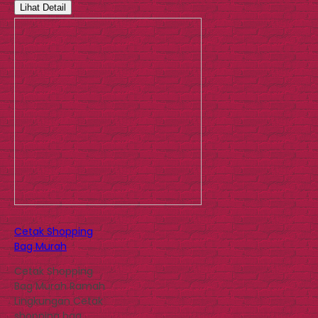
Lihat Detail
Cetak Shopping
Bag Murah
Cetak Shopping
Bag Murah Ramah
Lingkungan Cetak
shopping bag