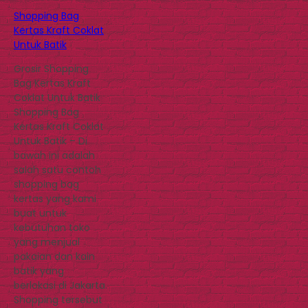
Shopping Bag
Kertas Kraft Coklat
Untuk Batik
Grosir Shopping
Bag Kertas Kraft
Coklat Untuk Batik
Shopping Bag
Kertas Kraft Coklat
Untuk Batik – Di
bawah ini adalah
salah satu contoh
shopping bag
kertas yang kami
buat untuk
kebutuhan toko
yang menjual
pakaian dan kain
batik yang
berlokasi di Jakarta.
Shopping tersebut