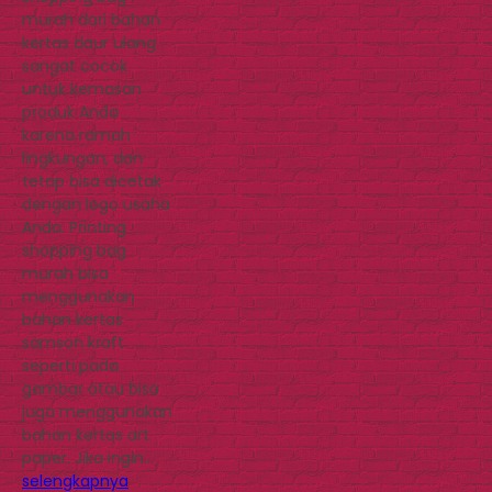
murah dari bahan
kertas daur ulang
sangat cocok
untuk kemasan
produk Anda
karena ramah
lingkungan, dan
tetap bisa dicetak
dengan logo usaha
Anda. Printing
shopping bag
murah bisa
menggunakan
bahan kertas
samson kraft
seperti pada
gambar atau bisa
juga menggunakan
bahan kertas art
paper. Jika ingin…
selengkapnya