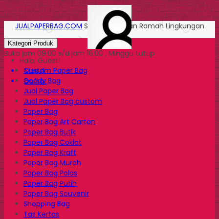
JUALPAPERBAG.COM
Solusi Kemasan Ramah Lingkungan
Kategori Produk
Buka jam 09.00 s/d jam 16.00 , Minggu tutup
Halo, Guest!
Custom Paper Bag
Masuk
Goody Bag
Daftar
Jual Paper Bag
Jual Paper Bag custom
Paper Bag
Paper Bag Art Carton
Paper Bag Butik
Paper Bag Coklat
Paper Bag Kraft
Paper Bag Murah
Paper Bag Polos
Paper Bag Putih
Paper Bag Souvenir
Shopping Bag
Tas Kertas