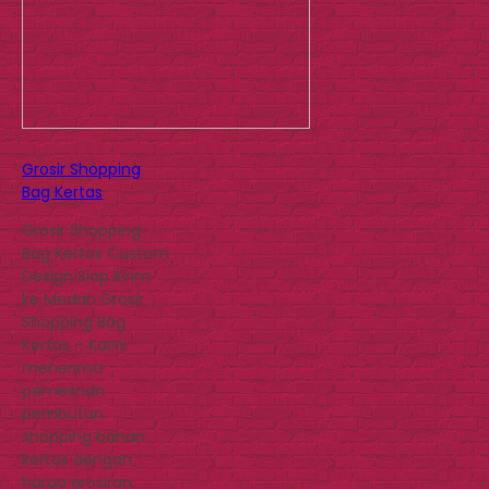
Grosir Shopping
Bag Kertas
Grosir Shopping
Bag Kertas Custom
Design Siap Kirim
ke Medan Grosir
Shopping Bag
Kertas – Kami
menerima
pemesnan
pembutan
shopping bahan
kertas dengan
harga grosiran.