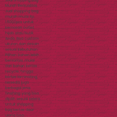
Murah Berkualitas
Jual shopping bag
murah mulai Rp.
1.500/pcs untuk
kemasan outlet
hijab atau butik
Anda. Bisa custom
ukuran dan desain
sesuai kebutuhan.
Pilihan bahan lebih
bervariasi, mulai
dari bahan kertas
recycle, hingga
kertas laminating,
tersedia juga
berbagai jenis
finishing yang bisa
dipilih sesuai selera.
Untuk shopping
bag kertas daur
ulang bisa…