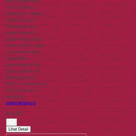
kertas premium
namun tetap
ekonomis. Desain
bebas sesuai
dengan tema
acara, seperti
paper bag untuk
event TNI AL pada
contoh gambar.
Spesifikasi
paperbag jumbo
glossy seperti di
gambar,yaitu:
Bahan : kertas ivory
210 gr, Dimensi :
panjang…
selengkapnya
Rp 8.000
Lihat Detail