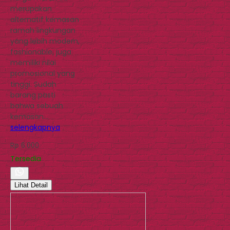
merupakan
alternatif kemasan
ramah lingkungan
yang lebih modern,
fashionable, juga
memiliki nilai
promosional yang
tinggi. Sudah
barang pasti
bahwa sebuah
kemasan…
selengkapnya
Rp 6.000
Tersedia
Lihat Detail