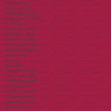
Jakarta Harga
Murah Custom
paper bag Jakarta
harga murah mulai
Rp. 3.000/pcs
bahan art carton
laminating, gratis
desain! Anda bisa
custom paper bag
dengan spesifikasi
sesuai yang
sedang
dibutuhkan.
Tersedia berbagai
pilihan bahan dan
finishing yang bisa
Anda gunakan
sesuai konsep dan
budget! Custom
paper bag murah
Jakarta bisa