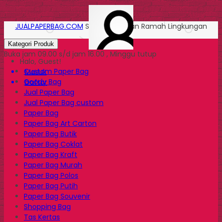
JUALPAPERBAG.COM
Solusi Kemasan Ramah Lingkungan
Kategori Produk
Buka jam 09.00 s/d jam 16.00 , Minggu tutup
Halo, Guest!
Custom Paper Bag
Masuk
Goody Bag
Daftar
Jual Paper Bag
Jual Paper Bag custom
Paper Bag
Paper Bag Art Carton
Paper Bag Butik
Paper Bag Coklat
Paper Bag Kraft
Paper Bag Murah
Paper Bag Polos
Paper Bag Putih
Paper Bag Souvenir
Shopping Bag
Tas Kertas