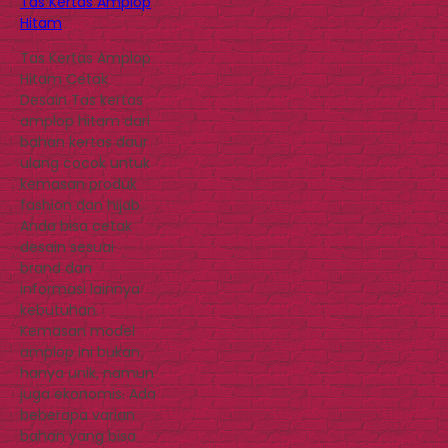
Tas Kertas Amplop
Hitam
Tas Kertas Amplop
Hitam Cetak
Desain Tas kertas
amplop hitam dari
bahan kertas daur
ulang cocok untuk
kemasan produk
fashion dan hijab.
Anda bisa cetak
desain sesuai
brand dan
informasi lainnya
kebutuhan.
Kemasan model
amplop ini bukan
hanya unik, namun
juga ekonomis. Ada
beberapa varian
bahan yang bisa