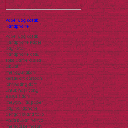
Paper Bag Kotak
Handphone
Paper Bag Kotak
Handphone Paper
bag kotak
handphone atau
toko camera bisa
dibuat
menggunakan
kertas art cartoon
laminating doff
untuk hasil yang
esklusif dan
mewah. Tas paper
bag handphone
dengan brand toko
Anda bukan hanya
menjadi kemasan