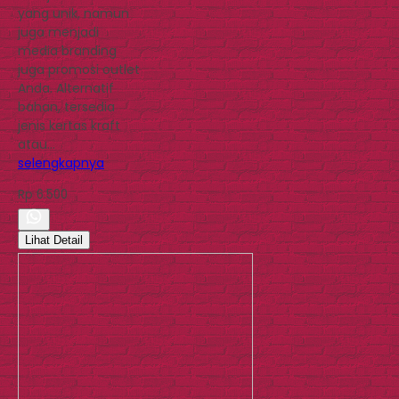
yang unik, namun
juga menjadi
media branding
juga promosi outlet
Anda. Alternatif
bahan, tersedia
jenis kertas kraft
atau…
selengkapnya
Rp 6.500
Lihat Detail