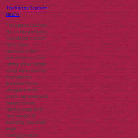
Tas Kertas Custom
Hitam
Tas Kertas Custom
Hitam Harga Murah
Tas kertas custom
hitam bisa
diproduksi dari
bahan kertas daur
ulang untuk harga
yang super hemat.
Produksi tas
kantong hitam
dengan bahan
kertas recycle tidak
hanya murah,
namun juga kuat
dan ramah di
kantong. Jika Anda
ingin
menggunakan