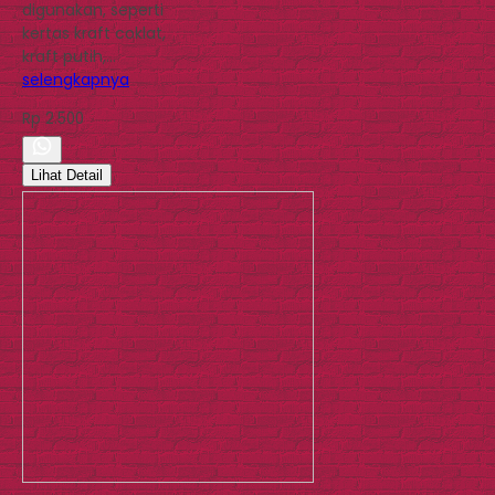
digunakan, seperti
kertas kraft coklat,
kraft putih,…
selengkapnya
Rp 2.500
Lihat Detail