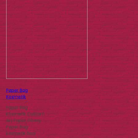
Paper Bag
Kosmetik
Paper Bag
Kosmetik Custom
Art Paper Glossy
Paper bag
kosmetik bisa