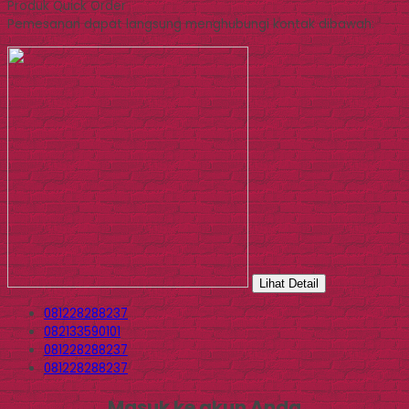
Produk Quick Order
Pemesanan dapat langsung menghubungi kontak dibawah:
Lihat Detail
081228288237
082133590101
081228288237
081228288237
Masuk ke akun Anda