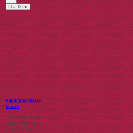
Lihat Detail
Paper Bag Glossy
Murah
Paper Bag Glossy
Murah Paper bag
glossy murah