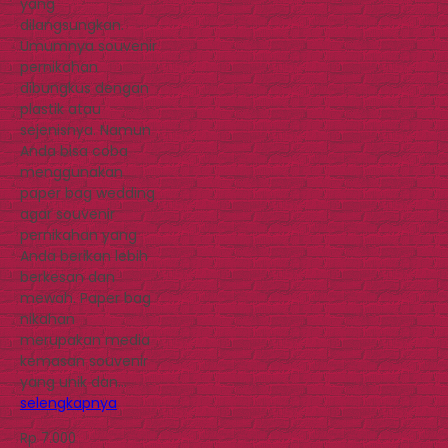
yang
dilangsungkan.
Umumnya souvenir
pernikahan
dibungkus dengan
plastik atau
sejenisnya. Namun
Anda bisa coba
menggunakan
paper bag wedding
agar souvenir
pernikahan yang
Anda berikan lebih
berkesan dan
mewah. Paper bag
nikahan
merupakan media
kemasan souvenir
yang unik dan…
selengkapnya
Rp 7.000