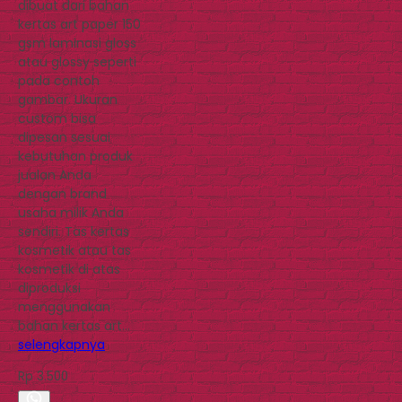
dibuat dari bahan
kertas art paper 150
gsm laminasi gloss
atau glossy seperti
pada contoh
gambar. Ukuran
custom bisa
dipesan sesuai
kebutuhan produk
jualan Anda
dengan brand
usaha milik Anda
sendiri. Tas kertas
kosmetik atau tas
kosmetik di atas
diproduksi
menggunakan
bahan kertas art…
selengkapnya
Rp 3.500