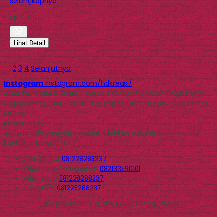
selengkapnya
Rp 5.850
Lihat Detail
1
2
3
4
Selanjutnya
Instagram
instagram.com/hdkreasi/
JUALPAPERBAG.COM
- Solusi Kemasan Ramah Lingkungan
Copyright © 2014 - 2026 Jual Paper Bag Custom | Tas Kertas
Murah
Kontak Kami
Apabila ada yang ditanyakan, silahkan hubungi kami melalui
kontak di bawah ini.
Call Center
081228288237
Whatsapp
Pemesanan
082133590101
Whatsapp
081228288237
Telegram
081228288237
Buka jam 09.00 s/d jam 16.00 , Minggu tutup