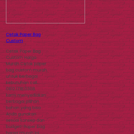
Cetak Paper Bag
Custom
Cetak Paper Bag
Custom Harga
Murah Cetak paper
bag custom murah
untuk berbagai
kebutuhan call.
0812.1718.0308.
kami menyediakan
berbagai pilihan
bahan yang bisa
Anda gunakan
sesuai konsep dan
budget! Paper bag
harga murah ini