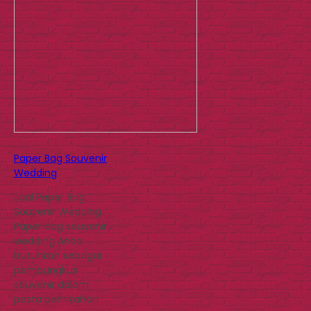
Paper Bag Souvenir
Wedding
Jual Paper Bag
Souvenir Wedding
Paper bag souvenir
wedding Anda
butuhkan sebagai
pembungkus
souvenir dalam
pesta pernikahan