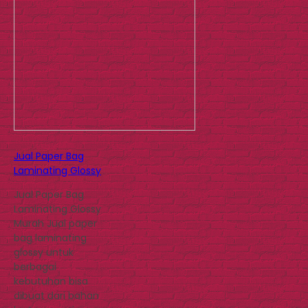
Jual Paper Bag
Laminating Glossy
Jual Paper Bag
Laminating Glossy
Murah Jual paper
bag laminating
glossy untuk
berbagai
kebutuhan bisa
dibuat dari bahan