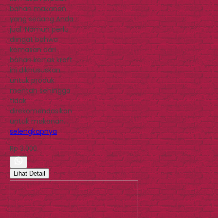
bahan makanan
yang sedang Anda
jual. Namun perlu
diingat bahwa
kemasan dari
bahan kertas kraft
ini dikhususkan
untuk produk
mentah sehingga
tidak
direkomendasikan
untuk makanan…
selengkapnya
Rp 3.000
Lihat Detail