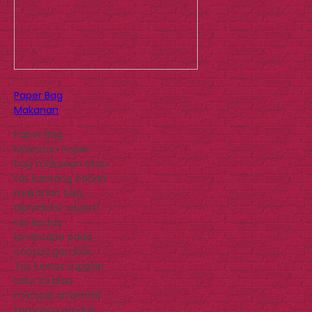
Paper Bag
Makanan
Paper Bag
Makanan Paper
bag makanan atau
tas kantong bahan
makanan bisa
diproduksi seperti
tas kertas
landscape pada
contoh gambar.
Tas kertas supplier
telur ini bisa
menjadi alternatif
kemasan produk