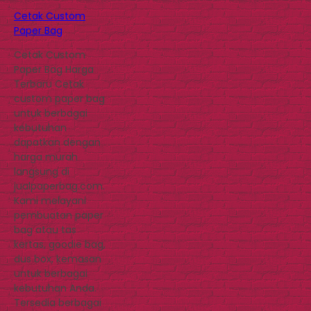
Cetak Custom
Paper Bag
Cetak Custom
Paper Bag Harga
Terbaru Cetak
custom paper bag
untuk berbagai
kebutuhan
dapatkan dengan
harga murah
langsung di
jualpaperbag.com.
Kami melayani
pembuatan paper
bag atau tas
kertas, goodie bag,
dus box, kemasan
untuk berbagai
kebutuhan Anda.
Tersedia berbagai