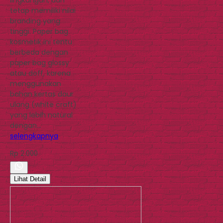
tetap memiliki nilai
branding yang
tinggi. Paper bag
kosmetik ini tentu
berbeda dengan
paper bag glossy
atau doff, karena
menggunakan
bahan kertas daur
ulang (white craft)
yang lebih natural
dengan…
selengkapnya
Rp 2.000
Lihat Detail