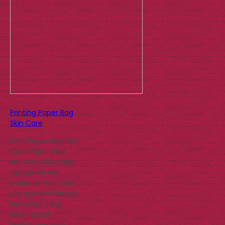
Printing Paper Bag
Skin Care
Print Paper Bag Skin
Care Paper bag
skin care bisa juga
diproduksi dari
bahan kertas daur
ulang untuk konsep
kemasan yang
lebih ramah
lingkungan, dan