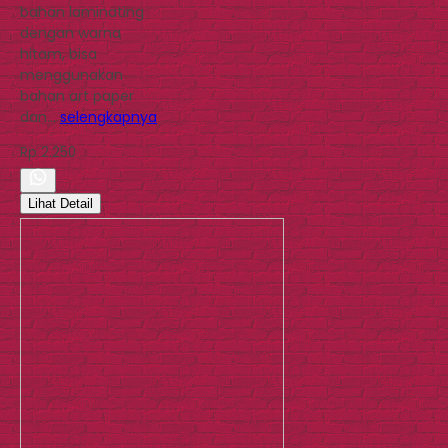
bahan laminating
dengan warna
hitam, bisa
menggunakan
bahan art paper
dan…
selengkapnya
Rp 2.250
Lihat Detail