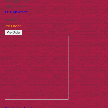
menggunakan
bahan brwon…
selengkapnya
Rp 4.500
Pre Order
Pre Order