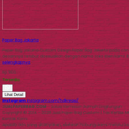
Paper Bag Jakarta
Paper Bag Jakarta Custom Design Paper Bag Jakarta pada cont
desainnya tersbut disesuaikan dengan nama toko klien kami. Ba
selengkapnya
Rp 900
Tersedia
Lihat Detail
Instagram
instagram.com/hdkreasi/
JUALPAPERBAG.COM
- Solusi Kemasan Ramah Lingkungan
Copyright © 2014 - 2026 Jual Paper Bag Custom | Tas Kertas 
Kontak Kami
Apabila ada yang ditanyakan, silahkan hubungi kami melalui kon