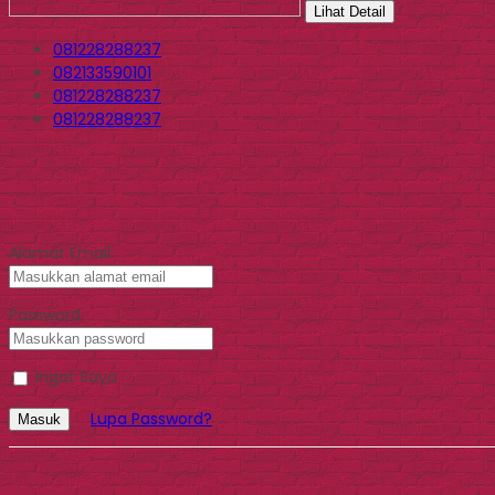
Lihat Detail
081228288237
082133590101
081228288237
081228288237
Alamat Email
Password
Ingat Saya
Lupa Password?
Masuk