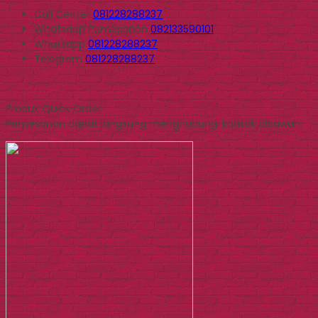
Call Center
081228288237
Whatsapp
Pemesanan
082133590101
Whatsapp
081228288237
Telegram
081228288237
Produk Quick Order
Pemesanan dapat langsung menghubungi kontak dibawah: