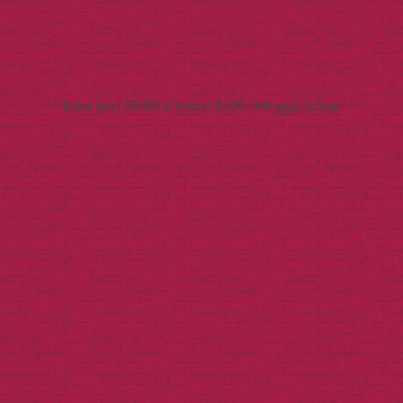
Buka jam 09.00 s/d jam 16.00 , Minggu tutup