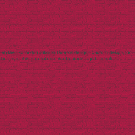
 klien kami dari Jakarta. Dicetak dengan custom design, jadi
silnya lebih natural dan estetik. Anda juga bisa beli…