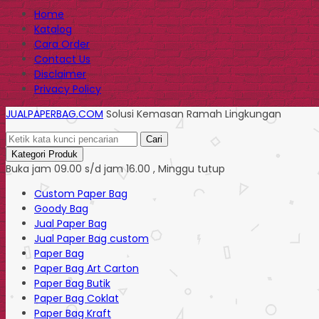
Home
Katalog
Cara Order
Contact Us
Disclaimer
Privacy Policy
JUALPAPERBAG.COM
Solusi Kemasan Ramah Lingkungan
Cari
Kategori Produk
Buka jam 09.00 s/d jam 16.00 , Minggu tutup
Custom Paper Bag
Goody Bag
Jual Paper Bag
Jual Paper Bag custom
Paper Bag
Paper Bag Art Carton
Paper Bag Butik
Paper Bag Coklat
Paper Bag Kraft