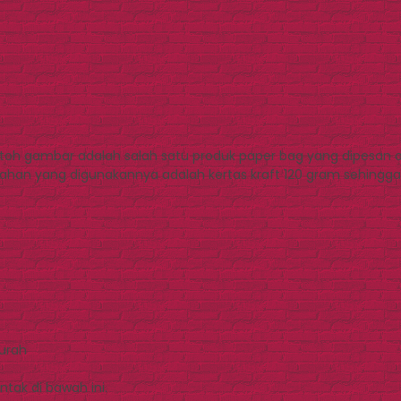
oh gambar adalah salah satu produk paper bag yang dipesan oleh
han yang digunakannya adalah kertas kraft 120 gram sehingga ha
Murah
tak di bawah ini.