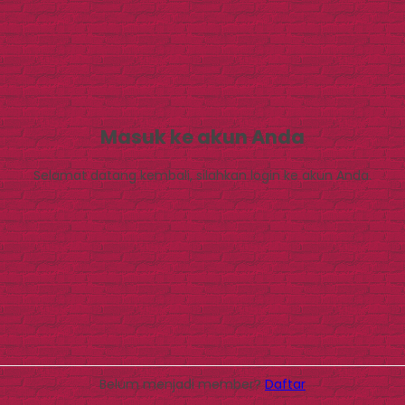
Masuk ke akun Anda
Selamat datang kembali, silahkan login ke akun Anda.
Belum menjadi member?
Daftar