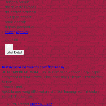
Dengan bahan
dasar kertas ivory /
art carton gramasi
260 gsm, seperti
pada contoh
display gambar di…
selengkapnya
Rp 7.500
Lihat Detail
Instagram
instagram.com/hdkreasi/
JUALPAPERBAG.COM
- Solusi Kemasan Ramah Lingkungan
Copyright © 2014 - 2026 Jual Paper Bag Custom | Tas Kertas
Murah
Kontak Kami
Apabila ada yang ditanyakan, silahkan hubungi kami melalui
kontak di bawah ini.
Call Center
081228288237