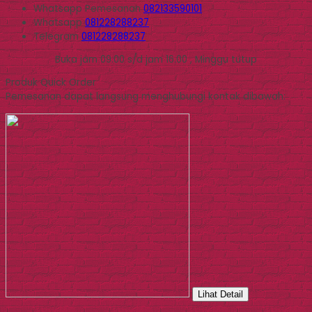
Whatsapp
Pemesanan
082133590101
Whatsapp
081228288237
Telegram
081228288237
Buka jam 09.00 s/d jam 16.00 , Minggu tutup
Produk Quick Order
Pemesanan dapat langsung menghubungi kontak dibawah:
Lihat Detail