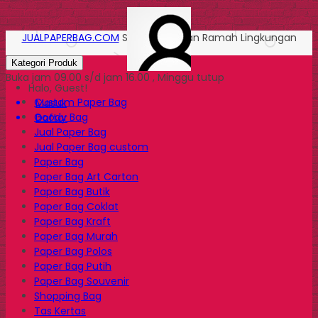
JUALPAPERBAG.COM
Solusi Kemasan Ramah Lingkungan
Kategori Produk
Buka jam 09.00 s/d jam 16.00 , Minggu tutup
Halo, Guest!
Custom Paper Bag
Masuk
Goody Bag
Daftar
Jual Paper Bag
Jual Paper Bag custom
Paper Bag
Paper Bag Art Carton
Paper Bag Butik
Paper Bag Coklat
Paper Bag Kraft
Paper Bag Murah
Paper Bag Polos
Paper Bag Putih
Paper Bag Souvenir
Shopping Bag
Tas Kertas