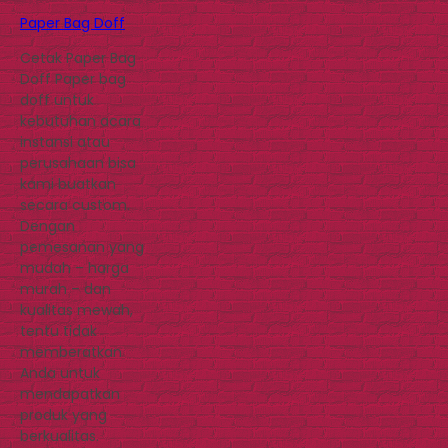
Paper Bag Doff
Cetak Paper Bag
Doff Paper bag
doff untuk
kebutuhan acara
instansi atau
perusahaan bisa
kami buatkan
secara custom.
Dengan
pemesanan yang
mudah – harga
murah – dan
kualitas mewah,
tentu tidak
memberatkan
Anda untuk
mendapatkan
produk yang
berkualitas.