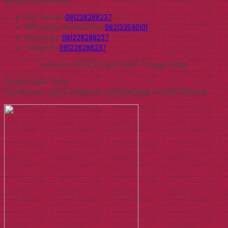
kontak di bawah ini.
Call Center
081228288237
Whatsapp
Pemesanan
082133590101
Whatsapp
081228288237
Telegram
081228288237
Buka jam 09.00 s/d jam 16.00 , Minggu tutup
Produk Quick Order
Pemesanan dapat langsung menghubungi kontak dibawah: