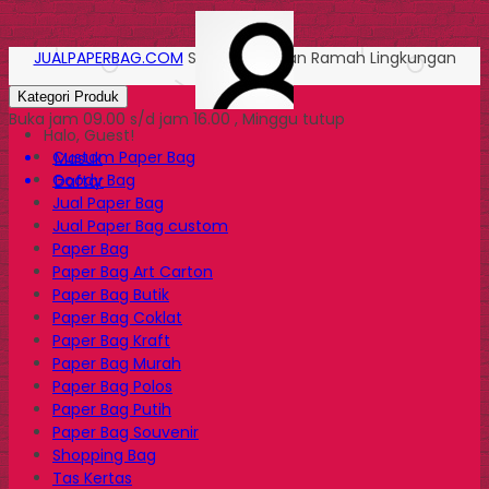
JUALPAPERBAG.COM
Solusi Kemasan Ramah Lingkungan
Kategori Produk
Buka jam 09.00 s/d jam 16.00 , Minggu tutup
Halo, Guest!
Custom Paper Bag
Masuk
Goody Bag
Daftar
Jual Paper Bag
Jual Paper Bag custom
Paper Bag
Paper Bag Art Carton
Paper Bag Butik
Paper Bag Coklat
Paper Bag Kraft
Paper Bag Murah
Paper Bag Polos
Paper Bag Putih
Paper Bag Souvenir
Shopping Bag
Tas Kertas