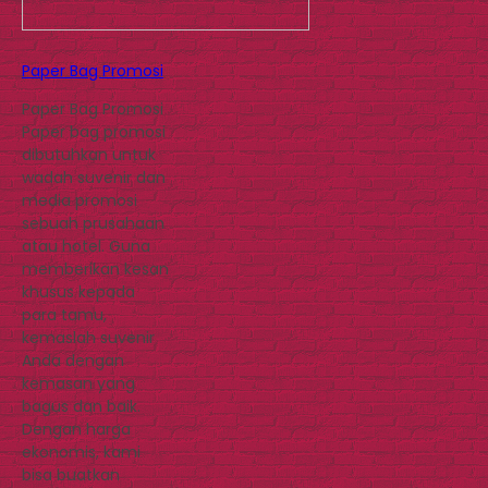
Paper Bag Promosi
Paper Bag Promosi
Paper bag promosi
dibutuhkan untuk
wadah suvenir dan
media promosi
sebuah prusahaan
atau hotel. Guna
memberikan kesan
khusus kepada
para tamu,
kemaslah suvenir
Anda dengan
kemasan yang
bagus dan baik.
Dengan harga
ekonomis, kami
bisa buatkan