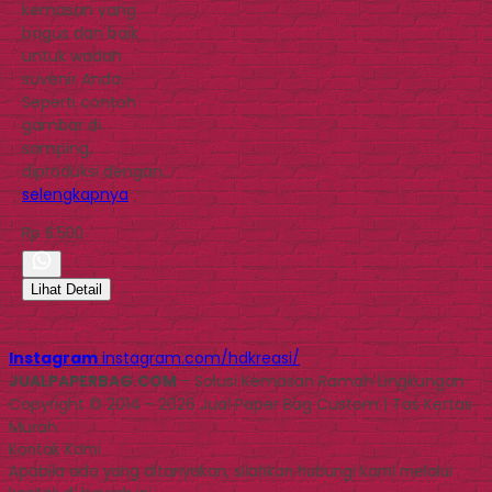
kemasan yang
bagus dan baik
untuk wadah
suvenir Anda.
Seperti contoh
gambar di
samping,
diproduksi dengan…
selengkapnya
Rp 6.500
Lihat Detail
Instagram
instagram.com/hdkreasi/
JUALPAPERBAG.COM
- Solusi Kemasan Ramah Lingkungan
Copyright © 2014 - 2026 Jual Paper Bag Custom | Tas Kertas
Murah
Kontak Kami
Apabila ada yang ditanyakan, silahkan hubungi kami melalui