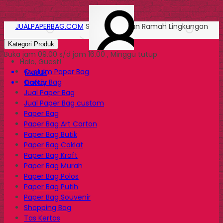
JUALPAPERBAG.COM
Solusi Kemasan Ramah Lingkungan
Kategori Produk
Buka jam 09.00 s/d jam 16.00 , Minggu tutup
Halo, Guest!
Custom Paper Bag
Masuk
Goody Bag
Daftar
Jual Paper Bag
Jual Paper Bag custom
Paper Bag
Paper Bag Art Carton
Paper Bag Butik
Paper Bag Coklat
Paper Bag Kraft
Paper Bag Murah
Paper Bag Polos
Paper Bag Putih
Paper Bag Souvenir
Shopping Bag
Tas Kertas