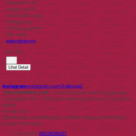
kertas kraft ini
sangat cocok
untuk Anda yang
mengusung
konsep go green
dan rustik…
selengkapnya
Rp 1.450
Lihat Detail
Instagram
instagram.com/hdkreasi/
JUALPAPERBAG.COM
- Solusi Kemasan Ramah Lingkungan
Copyright © 2014 - 2026 Jual Paper Bag Custom | Tas Kertas
Murah
Kontak Kami
Apabila ada yang ditanyakan, silahkan hubungi kami melalui
kontak di bawah ini.
Call Center
081228288237