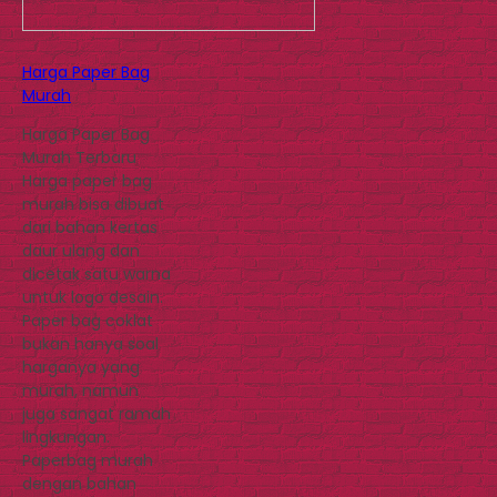
Harga Paper Bag
Murah
Harga Paper Bag
Murah Terbaru
Harga paper bag
murah bisa dibuat
dari bahan kertas
daur ulang dan
dicetak satu warna
untuk logo desain.
Paper bag coklat
bukan hanya soal
harganya yang
murah, namun
juga sangat ramah
lingkungan.
Paperbag murah
dengan bahan