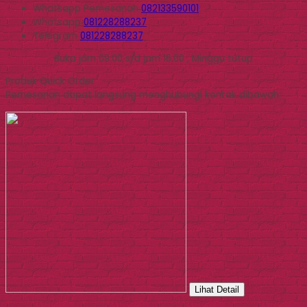
Whatsapp
Pemesanan
082133590101
Whatsapp
081228288237
Telegram
081228288237
Buka jam 09.00 s/d jam 16.00 , Minggu tutup
Produk Quick Order
Pemesanan dapat langsung menghubungi kontak dibawah:
Lihat Detail