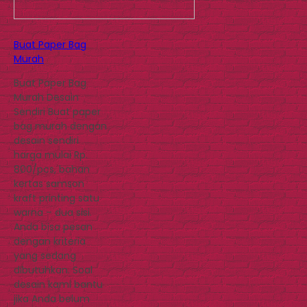
Buat Paper Bag
Murah
Buat Paper Bag
Murah Desain
Sendiri Buat paper
bag murah dengan
desain sendiri
harga mulai Rp.
800/pcs, bahan
kertas samson
kraft printing satu
warna – dua sisi.
Anda bisa pesan
dengan kriteria
yang sedang
dibutuhkan. Soal
desain kami bantu
jika Anda belum