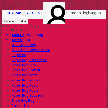
JUALPAPERBAG.COM
Solusi Kemasan Ramah Lingkungan
Kategori Produk
Buka jam 09.00 s/d jam 16.00 , Minggu tutup
Halo, Guest!
Custom Paper Bag
Masuk
Goody Bag
Daftar
Jual Paper Bag
Jual Paper Bag custom
Paper Bag
Paper Bag Art Carton
Paper Bag Butik
Paper Bag Coklat
Paper Bag Kraft
Paper Bag Murah
Paper Bag Polos
Paper Bag Putih
Paper Bag Souvenir
Shopping Bag
Tas Kertas