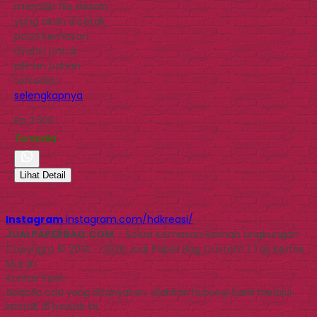
memiliki file desain
yang akan dicetak
pada kemasan.
Gratis! Untuk
pilihan bahan
tersedia,…
selengkapnya
Rp 2.500
Tersedia
Lihat Detail
Instagram
instagram.com/hdkreasi/
JUALPAPERBAG.COM
- Solusi Kemasan Ramah Lingkungan
Copyright © 2014 - 2026 Jual Paper Bag Custom | Tas Kertas
Murah
Kontak Kami
Apabila ada yang ditanyakan, silahkan hubungi kami melalui
kontak di bawah ini.