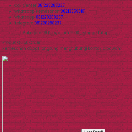
Call Center
081228288237
Whatsapp
Pemesanan
082133590101
Whatsapp
081228288237
Telegram
081228288237
Buka jam 09.00 s/d jam 16.00 , Minggu tutup
Produk Quick Order
Pemesanan dapat langsung menghubungi kontak dibawah: