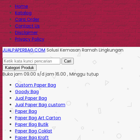
Home
Katalog
Cara Order
Contact Us
Disclaimer
Privacy Policy
JUALPAPERBAG.COM
Solusi Kemasan Ramah Lingkungan
Cari
Kategori Produk
Buka jam 09.00 s/d jam 16.00 , Minggu tutup
Custom Paper Bag
Goody Bag
Jual Paper Bag
Jual Paper Bag custom
Paper Bag
Paper Bag Art Carton
Paper Bag Butik
Paper Bag Coklat
Paper Bag Kraft