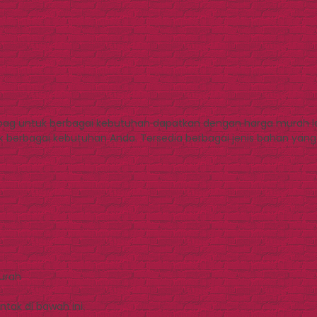
bag untuk berbagai kebutuhan dapatkan dengan harga murah l
 berbagai kebutuhan Anda. Tersedia berbagai jenis bahan yang bis
Murah
tak di bawah ini.