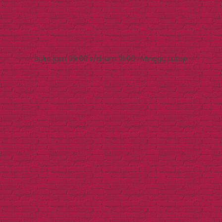
Buka jam 09.00 s/d jam 16.00 , Minggu tutup