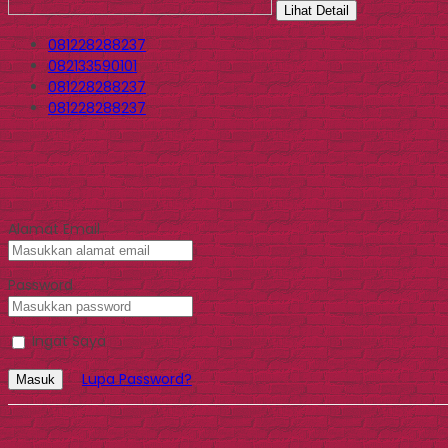
Lihat Detail
081228288237
082133590101
081228288237
081228288237
Alamat Email
Password
Ingat Saya
Lupa Password?
Masuk