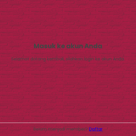
Masuk ke akun Anda
Selamat datang kembali, silahkan login ke akun Anda.
Belum menjadi member?
Daftar