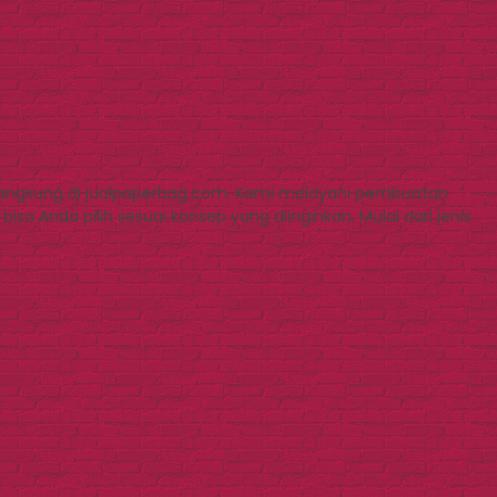
angsung di jualpaperbag.com. Kami melayani pembuatan
a Anda pilih sesuai konsep yang diinginkan. Mulai dari jenis