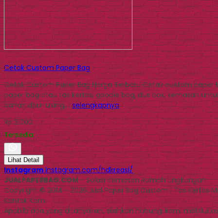
Cetak Custom Paper Bag
Cetak Custom Paper Bag Harga Terbaru Cetak custom paper 
paper bag atau tas kertas, goodie bag, dus box, kemasan untuk
bahan daur ulang,…
selengkapnya
Rp 3.000
Tersedia
Lihat Detail
Instagram
instagram.com/hdkreasi/
JUALPAPERBAG.COM
- Solusi Kemasan Ramah Lingkungan
Copyright © 2014 - 2026 Jual Paper Bag Custom | Tas Kertas 
Kontak Kami
Apabila ada yang ditanyakan, silahkan hubungi kami melalui kon