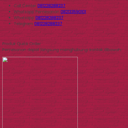
Call Center
081228288237
Whatsapp
Pemesanan
082133590101
Whatsapp
081228288237
Telegram
081228288237
Produk Quick Order
Pemesanan dapat langsung menghubungi kontak dibawah: