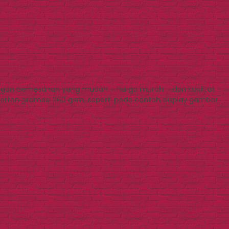
Dengan pemesanan yang mudah – harga murah – dan kualitas
arton gramasi 260 gsm, seperti pada contoh display gambar