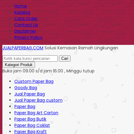
Home
Katalog
Cara Order
Contact Us
Disclaimer
Privacy Policy
JUALPAPERBAG.COM
Solusi Kemasan Ramah Lingkungan
Cari
Kategori Produk
Buka jam 09.00 s/d jam 16.00 , Minggu tutup
Custom Paper Bag
Goody Bag
Jual Paper Bag
Jual Paper Bag custom
Paper Bag
Paper Bag Art Carton
Paper Bag Butik
Paper Bag Coklat
Paper Bag Kraft