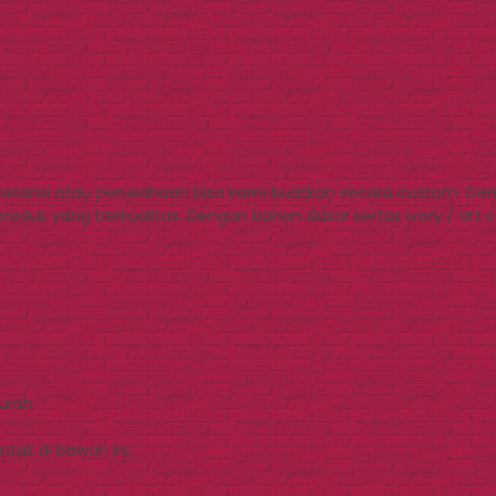
 instansi atau perusahaan bisa kami buatkan secara custom. 
uk yang berkualitas. Dengan bahan dasar kertas ivory / art c
Murah
tak di bawah ini.