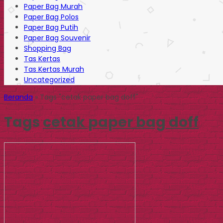
Paper Bag Murah
Paper Bag Polos
Paper Bag Putih
Paper Bag Souvenir
Shopping Bag
Tas Kertas
Tas Kertas Murah
Uncategorized
Beranda
»
Tags "cetak paper bag doff"
Tags
cetak paper bag doff