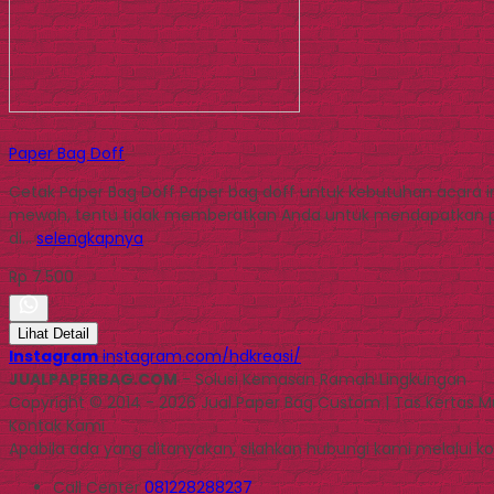
Paper Bag Doff
Cetak Paper Bag Doff Paper bag doff untuk kebutuhan acara
mewah, tentu tidak memberatkan Anda untuk mendapatkan prod
di…
selengkapnya
Rp 7.500
Lihat Detail
Instagram
instagram.com/hdkreasi/
JUALPAPERBAG.COM
- Solusi Kemasan Ramah Lingkungan
Copyright © 2014 - 2026 Jual Paper Bag Custom | Tas Kertas 
Kontak Kami
Apabila ada yang ditanyakan, silahkan hubungi kami melalui kon
Call Center
081228288237