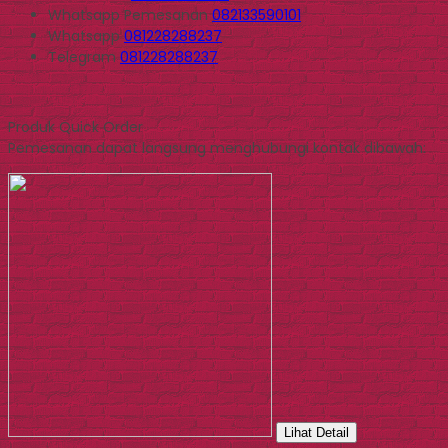
Whatsapp
Pemesanan
082133590101
Whatsapp
081228288237
Telegram
081228288237
Produk Quick Order
Pemesanan dapat langsung menghubungi kontak dibawah:
Lihat Detail