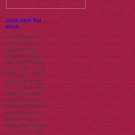
Cetak Paper Bag
Murah
Cetak Paper Bag
Murah – Harga
Terbaru Cetak
paper bag murah
dari bahan kertas
craft coklat model
landscape ukuran
tanggung hanya
Rp. 2.000/pcs saja.
Anda bisa pesan
paper bag sesuai
dengan kebutuhan
yang diperlukan.
Baik dari ukuran,
jenis bahan, desain,
maupun qunatity.