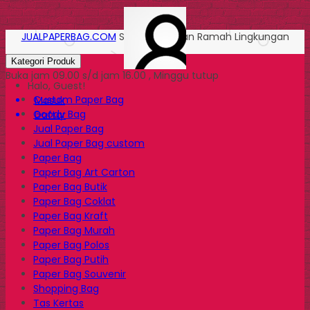
JUALPAPERBAG.COM
Solusi Kemasan Ramah Lingkungan
Kategori Produk
Buka jam 09.00 s/d jam 16.00 , Minggu tutup
Halo, Guest!
Custom Paper Bag
Masuk
Goody Bag
Daftar
Jual Paper Bag
Jual Paper Bag custom
Paper Bag
Paper Bag Art Carton
Paper Bag Butik
Paper Bag Coklat
Paper Bag Kraft
Paper Bag Murah
Paper Bag Polos
Paper Bag Putih
Paper Bag Souvenir
Shopping Bag
Tas Kertas