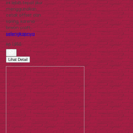
ini lebih tepat jika
menggunakan
cetak offset dan
saring, karena
brwon craft…
selengkapnya
Rp 1.850
Lihat Detail