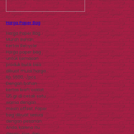
Harga Paper Bag
Harga Paper Bag
Murah Bahan
Kertas Recycle
Harga paper bag
untuk kemasan
produk butik bisa
dibuat mulai harga
Rp. 1.500,-/pcs.
Dengan bahan
kertas kraft coklat
125 gr di cetak satu
warna dengan
mesin offset. Paper
bag dibuat sesuai
dengan pesanan
Anda, karena itu
desain, size, dan