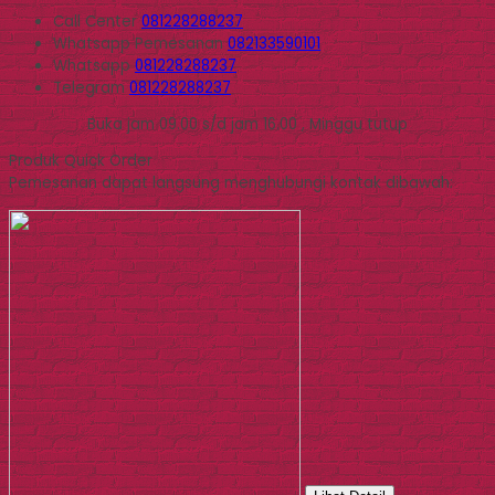
Call Center
081228288237
Whatsapp
Pemesanan
082133590101
Whatsapp
081228288237
Telegram
081228288237
Buka jam 09.00 s/d jam 16.00 , Minggu tutup
Produk Quick Order
Pemesanan dapat langsung menghubungi kontak dibawah: