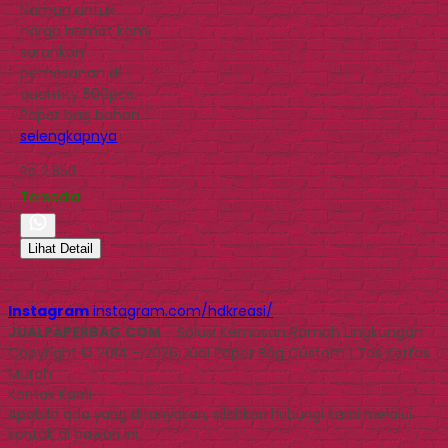
Namun untuk
harga hemat kami
sarankan
pemesanan di
quantity 500pcs.
Paper bag bahan…
selengkapnya
Rp 2.850
Tersedia
Lihat Detail
Instagram
instagram.com/hdkreasi/
JUALPAPERBAG.COM
- Solusi Kemasan Ramah Lingkungan
Copyright © 2014 - 2026 Jual Paper Bag Custom | Tas Kertas
Murah
Kontak Kami
Apabila ada yang ditanyakan, silahkan hubungi kami melalui
kontak di bawah ini.