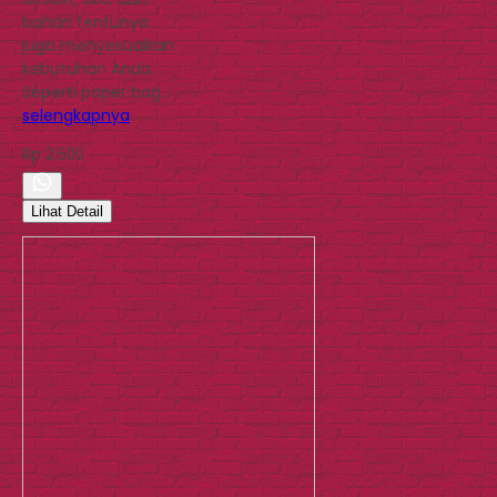
bahan tentunya
juga menyesuaikan
kebutuhan Anda.
Seperti paper bag…
selengkapnya
Rp 2.500
Lihat Detail