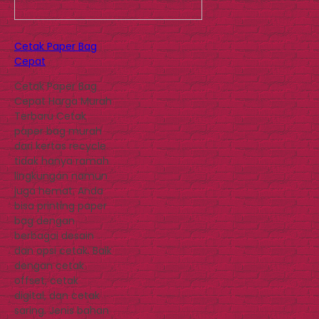
Cetak Paper Bag
Cepat
Cetak Paper Bag
Cepat Harga Murah
Terbaru Cetak
paper bag murah
dari kertas recycle
tidak hanya ramah
lingkungan namun
juga hemat. Anda
bisa printing paper
bag dengan
berbagai desain
dan opsi cetak. Baik
dengan cetak
offset, cetak
digital, dan cetak
saring. Jenis bahan