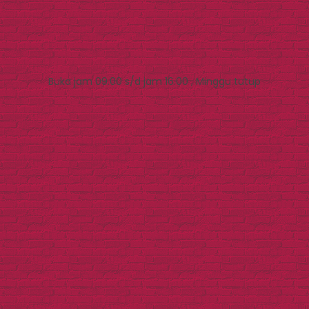
Buka jam 09.00 s/d jam 16.00 , Minggu tutup