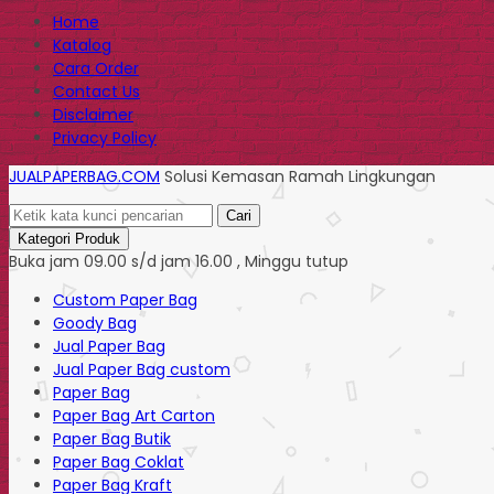
Home
Katalog
Cara Order
Contact Us
Disclaimer
Privacy Policy
JUALPAPERBAG.COM
Solusi Kemasan Ramah Lingkungan
Cari
Kategori Produk
Buka jam 09.00 s/d jam 16.00 , Minggu tutup
Custom Paper Bag
Goody Bag
Jual Paper Bag
Jual Paper Bag custom
Paper Bag
Paper Bag Art Carton
Paper Bag Butik
Paper Bag Coklat
Paper Bag Kraft