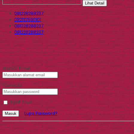
Lihat Detail
081228288237
082133590101
081228288237
081228288237
Alamat Email
Password
Ingat Saya
Lupa Password?
Masuk