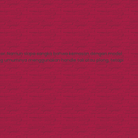
ntor. Namun siapa sangka bahwa kemasan dengan model
 bag umumnya menggunakan handle tali atau plong, tetapi