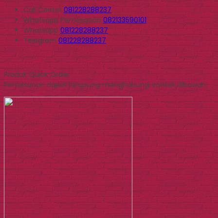
Call Center
081228288237
Whatsapp
Pemesanan
082133590101
Whatsapp
081228288237
Telegram
081228288237
Produk Quick Order
Pemesanan dapat langsung menghubungi kontak dibawah: