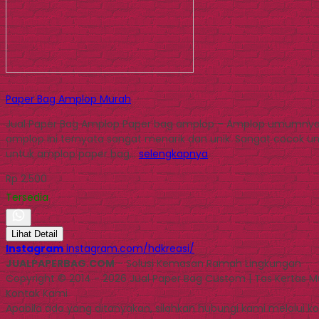
Paper Bag Amplop Murah
Jual Paper Bag Amplop Paper bag amplop – Amplop umumnya
amplop ini ternyata sangat menarik dan unik. Sangat cocok u
untuk amplop paper bag…
selengkapnya
Rp 2.500
Tersedia
Lihat Detail
Instagram
instagram.com/hdkreasi/
JUALPAPERBAG.COM
- Solusi Kemasan Ramah Lingkungan
Copyright © 2014 - 2026 Jual Paper Bag Custom | Tas Kertas 
Kontak Kami
Apabila ada yang ditanyakan, silahkan hubungi kami melalui kon