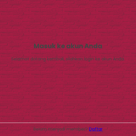
Masuk ke akun Anda
Selamat datang kembali, silahkan login ke akun Anda.
Belum menjadi member?
Daftar