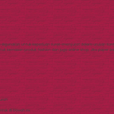
 digunakan untuk keperluan surat-menyurat dalam urusan ka
ntuk kemasan produk fashion dan juga online shop. Jika paper
Murah
tak di bawah ini.