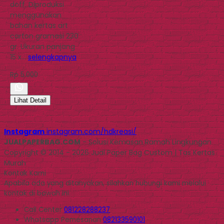
doff. Diproduksi
menggunakan
bahan kertas art
carton gramasi 230
gr. Ukuran panjang
15 x…
selengkapnya
Rp 5.000
Lihat Detail
Instagram
instagram.com/hdkreasi/
JUALPAPERBAG.COM
- Solusi Kemasan Ramah Lingkungan
Copyright © 2014 - 2026 Jual Paper Bag Custom | Tas Kertas
Murah
Kontak Kami
Apabila ada yang ditanyakan, silahkan hubungi kami melalui
kontak di bawah ini.
Call Center
081228288237
Whatsapp
Pemesanan
082133590101