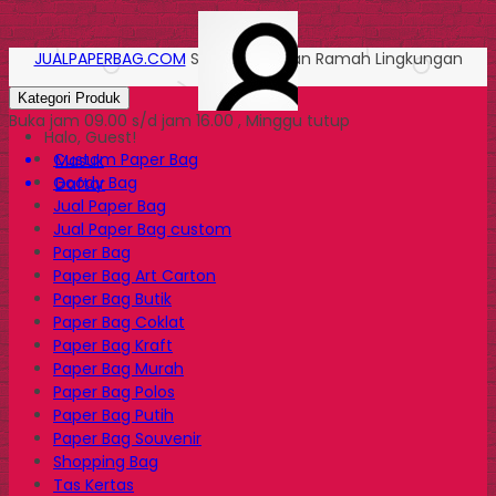
JUALPAPERBAG.COM
Solusi Kemasan Ramah Lingkungan
Kategori Produk
Buka jam 09.00 s/d jam 16.00 , Minggu tutup
Halo, Guest!
Custom Paper Bag
Masuk
Goody Bag
Daftar
Jual Paper Bag
Jual Paper Bag custom
Paper Bag
Paper Bag Art Carton
Paper Bag Butik
Paper Bag Coklat
Paper Bag Kraft
Paper Bag Murah
Paper Bag Polos
Paper Bag Putih
Paper Bag Souvenir
Shopping Bag
Tas Kertas