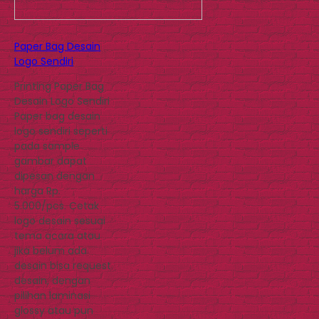
Paper Bag Desain
Logo Sendiri
Printing Paper Bag
Desain Logo Sendiri
Paper bag desain
logo sendiri seperti
pada sample
gambar dapat
dipesan dengan
harga Rp.
5.000/pcs. Cetak
logo desain sesuai
tema acara atau
jika belum ada
desain bisa request
desain, dengan
pilihan laminasi
glossy atau pun