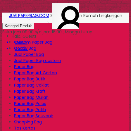
JUALPAPERBAG.COM
Solusi Kemasan Ramah Lingkungan
Kategori Produk
Buka jam 09.00 s/d jam 16.00 , Minggu tutup
Halo, Guest!
Custom Paper Bag
Masuk
Goody Bag
Daftar
Jual Paper Bag
Jual Paper Bag custom
Paper Bag
Paper Bag Art Carton
Paper Bag Butik
Paper Bag Coklat
Paper Bag Kraft
Paper Bag Murah
Paper Bag Polos
Paper Bag Putih
Paper Bag Souvenir
Shopping Bag
Tas Kertas