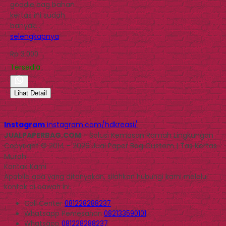
goodie bag bahan
kertas ini sudah
banyak…
selengkapnya
Rp 3.000
Tersedia
Lihat Detail
Instagram
instagram.com/hdkreasi/
JUALPAPERBAG.COM
- Solusi Kemasan Ramah Lingkungan
Copyright © 2014 - 2026 Jual Paper Bag Custom | Tas Kertas
Murah
Kontak Kami
Apabila ada yang ditanyakan, silahkan hubungi kami melalui
kontak di bawah ini.
Call Center
081228288237
Whatsapp
Pemesanan
082133590101
Whatsapp
081228288237