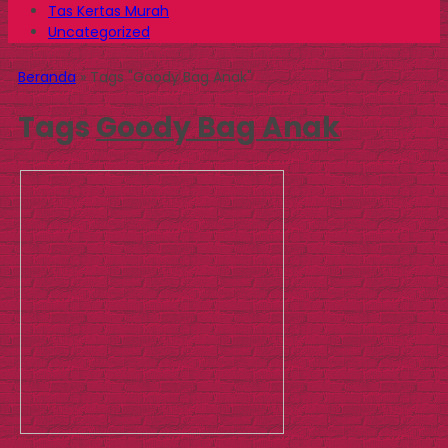
Tas Kertas Murah
Uncategorized
Beranda
»
Tags "Goody Bag Anak"
Tags
Goody Bag Anak