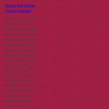
Goody Bag Kertas
Custom Design
Goody Bag Kertas
Murah Custom
Design Goody Bag
kertas adalah jenis
tas yang terbuat
dari bahan kertas
yang mana saat ini
banyak digunakan
oleh banyak orang
untuk memenuhi
kebutuhannya
masing-masing.
Tas jenis ini juga
sering disebut
dengan sebutan
paper bag atau
juga disebut tas
kertas. Saat ini tas