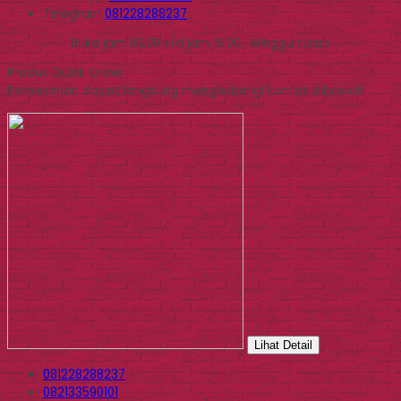
Telegram
081228288237
Buka jam 09.00 s/d jam 16.00 , Minggu tutup
Produk Quick Order
Pemesanan dapat langsung menghubungi kontak dibawah:
Lihat Detail
081228288237
082133590101