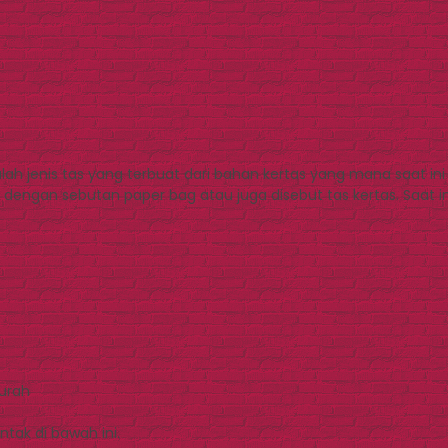
ah jenis tas yang terbuat dari bahan kertas yang mana saat i
 dengan sebutan paper bag atau juga disebut tas kertas. Saat i
Murah
tak di bawah ini.