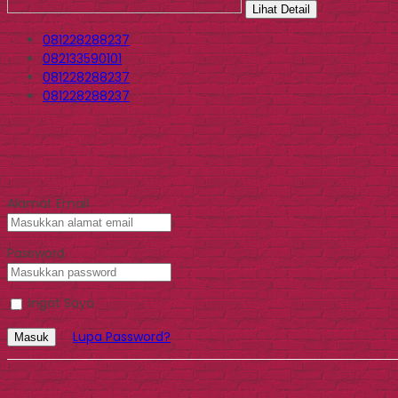
Lihat Detail
081228288237
082133590101
081228288237
081228288237
Alamat Email
Password
Ingat Saya
Lupa Password?
Masuk