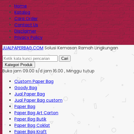
Home
Katalog
Cara Order
Contact Us
Disclaimer
Privacy Policy
JUALPAPERBAG.COM
Solusi Kemasan Ramah Lingkungan
Cari
Kategori Produk
Buka jam 09.00 s/d jam 16.00 , Minggu tutup
Custom Paper Bag
Goody Bag
Jual Paper Bag
Jual Paper Bag custom
Paper Bag
Paper Bag Art Carton
Paper Bag Butik
Paper Bag Coklat
Paper Bag Kraft