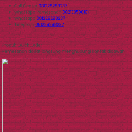
Call Center
081228288237
Whatsapp
Pemesanan
082133590101
Whatsapp
081228288237
Telegram
081228288237
Produk Quick Order
Pemesanan dapat langsung menghubungi kontak dibawah: