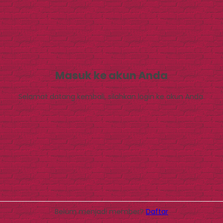
Masuk ke akun Anda
Selamat datang kembali, silahkan login ke akun Anda.
Belum menjadi member?
Daftar