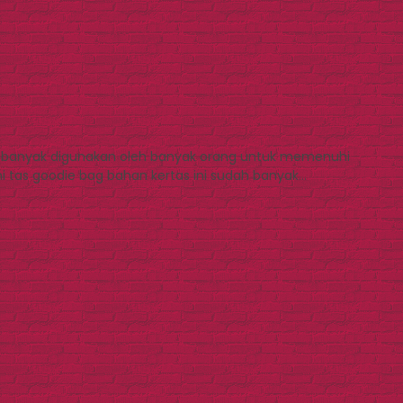
ni banyak digunakan oleh banyak orang untuk memenuhi
ni tas goodie bag bahan kertas ini sudah banyak…