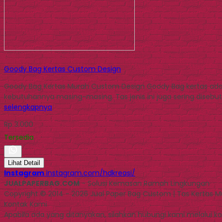
Goody Bag Kertas Custom Design
Goody Bag Kertas Murah Custom Design Goody Bag kertas adal
kebutuhannya masing-masing. Tas jenis ini juga sering disebut
selengkapnya
Rp 3.000
Tersedia
Lihat Detail
Instagram
instagram.com/hdkreasi/
JUALPAPERBAG.COM
- Solusi Kemasan Ramah Lingkungan
Copyright © 2014 - 2026 Jual Paper Bag Custom | Tas Kertas 
Kontak Kami
Apabila ada yang ditanyakan, silahkan hubungi kami melalui kon