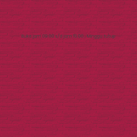
Buka jam 09.00 s/d jam 16.00 , Minggu tutup