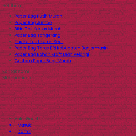
Hot Item
Paper Bag Putih Murah
Paper Bag Jumbo
Bikin Tas Kertas Murah
Paper Bag Tangerang
Tas Kertas Ukuran Kecil
Paper Bag Teras BRI Kabupaten Banjarmasin
Paper Bag Bahan Kraft Dian Pelangi
Custom Paper Bags Murah
Kontak Kami
Member Area
Halo, Guest!
Masuk
Daftar