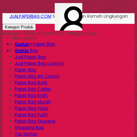
JUALPAPERBAG.COM
Solusi Kemasan Ramah Lingkungan
Kategori Produk
Buka jam 09.00 s/d jam 16.00 , Minggu tutup
Halo, Guest!
Custom Paper Bag
Masuk
Goody Bag
Daftar
Jual Paper Bag
Jual Paper Bag custom
Paper Bag
Paper Bag Art Carton
Paper Bag Butik
Paper Bag Coklat
Paper Bag Kraft
Paper Bag Murah
Paper Bag Polos
Paper Bag Putih
Paper Bag Souvenir
Shopping Bag
Tas Kertas