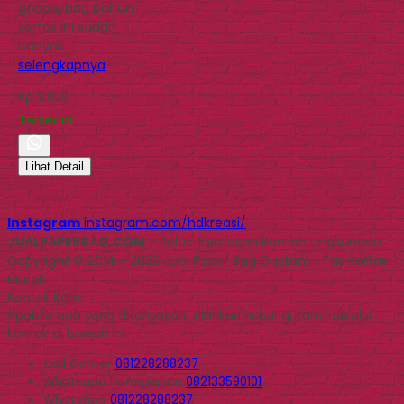
goodie bag bahan
kertas ini sudah
banyak…
selengkapnya
Rp 3.000
Tersedia
Lihat Detail
Instagram
instagram.com/hdkreasi/
JUALPAPERBAG.COM
- Solusi Kemasan Ramah Lingkungan
Copyright © 2014 - 2026 Jual Paper Bag Custom | Tas Kertas
Murah
Kontak Kami
Apabila ada yang ditanyakan, silahkan hubungi kami melalui
kontak di bawah ini.
Call Center
081228288237
Whatsapp
Pemesanan
082133590101
Whatsapp
081228288237