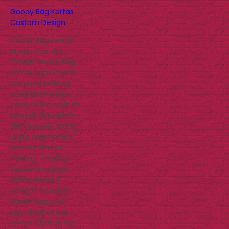
Goody Bag Kertas
Custom Design
Goody Bag Kertas
Murah Custom
Design Goody Bag
kertas adalah jenis
tas yang terbuat
dari bahan kertas
yang mana saat ini
banyak digunakan
oleh banyak orang
untuk memenuhi
kebutuhannya
masing-masing.
Tas jenis ini juga
sering disebut
dengan sebutan
paper bag atau
juga disebut tas
kertas. Saat ini tas