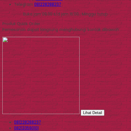
Telegram
081228288237
Buka jam 09.00 s/d jam 16.00 , Minggu tutup
Produk Quick Order
Pemesanan dapat langsung menghubungi kontak dibawah:
Lihat Detail
081228288237
082133590101