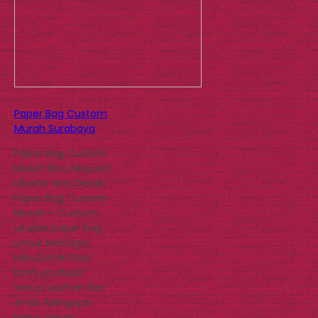
Paper Bag Custom
Murah Surabaya
Paper Bag Custom
Murah Bisa Request
Ukuran dan Desain
Paper Bag Custom
Murah – Custom
ukuran paper bag
untuk berbagai
kebutuhan bisa
kami produksi
sesuai arahan dari
Anda. Mengapa
harus pesan