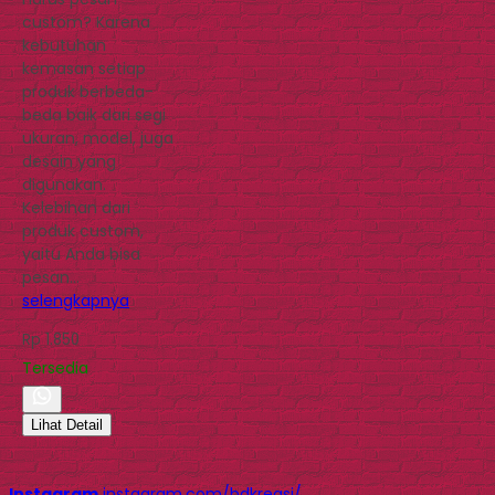
custom? Karena
kebutuhan
kemasan setiap
produk berbeda-
beda baik dari segi
ukuran, model, juga
desain yang
digunakan.
Kelebihan dari
produk custom,
yaitu Anda bisa
pesan…
selengkapnya
Rp 1.850
Tersedia
Lihat Detail
Instagram
instagram.com/hdkreasi/