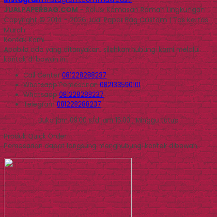
JUALPAPERBAG.COM
- Solusi Kemasan Ramah Lingkungan
Copyright © 2014 - 2026 Jual Paper Bag Custom | Tas Kertas
Murah
Kontak Kami
Apabila ada yang ditanyakan, silahkan hubungi kami melalui
kontak di bawah ini.
Call Center
081228288237
Whatsapp
Pemesanan
082133590101
Whatsapp
081228288237
Telegram
081228288237
Buka jam 09.00 s/d jam 16.00 , Minggu tutup
Produk Quick Order
Pemesanan dapat langsung menghubungi kontak dibawah: