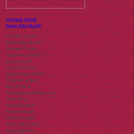
Tempat Cetak
Paper Bag Murah
Tempat Cetak
Paper Bag Murah
Tempat Cetak
Paper Bag Murah –
Bingung cari
tempat cetak
paper bag murah?
Pesanlah paper
bag Anda di
www.jualpaperbag.com.
Anda akan
mendapatkan
harga terbaik
sesuai budget
Anda. Ada yang
beranggapan