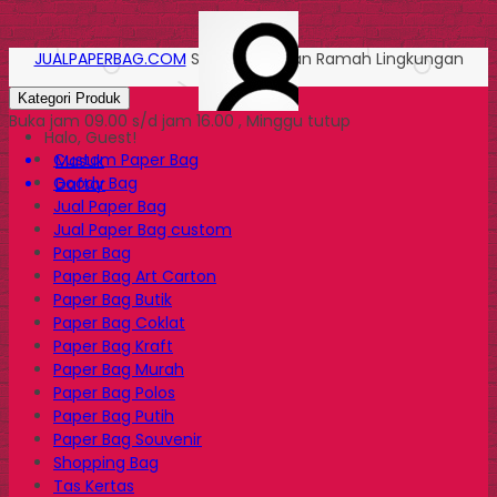
JUALPAPERBAG.COM
Solusi Kemasan Ramah Lingkungan
Kategori Produk
Buka jam 09.00 s/d jam 16.00 , Minggu tutup
Halo, Guest!
Custom Paper Bag
Masuk
Goody Bag
Daftar
Jual Paper Bag
Jual Paper Bag custom
Paper Bag
Paper Bag Art Carton
Paper Bag Butik
Paper Bag Coklat
Paper Bag Kraft
Paper Bag Murah
Paper Bag Polos
Paper Bag Putih
Paper Bag Souvenir
Shopping Bag
Tas Kertas