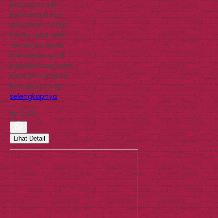
barang murah
kualitasnya pun
diragukan. Tetapi
hal itu tidak akan
terjadi jika Anda
memesannya di
jualpaperbag.com.
Kami percetakan
kemasan yang…
selengkapnya
Rp 2.000
Lihat Detail