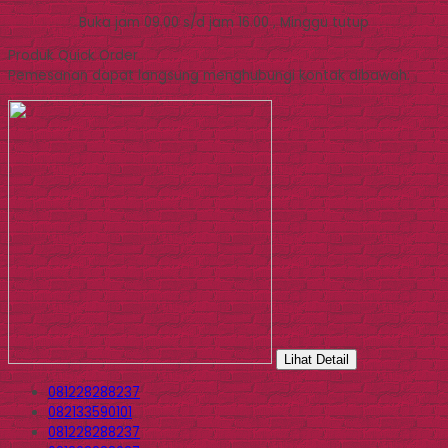
Buka jam 09.00 s/d jam 16.00 , Minggu tutup
Produk Quick Order
Pemesanan dapat langsung menghubungi kontak dibawah:
Lihat Detail
081228288237
082133590101
081228288237