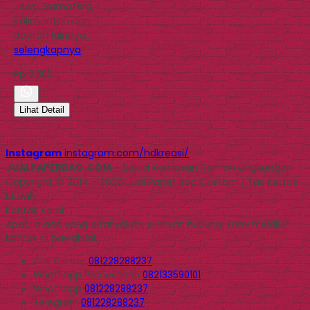
Jawa, Sumatera,
Kalimantan dan
daerah lainnya….
selengkapnya
Rp 2.800
Lihat Detail
Instagram
instagram.com/hdkreasi/
JUALPAPERBAG.COM
- Solusi Kemasan Ramah Lingkungan
Copyright © 2014 - 2026 Jual Paper Bag Custom | Tas Kertas
Murah
Kontak Kami
Apabila ada yang ditanyakan, silahkan hubungi kami melalui
kontak di bawah ini.
Call Center
081228288237
Whatsapp
Pemesanan
082133590101
Whatsapp
081228288237
Telegram
081228288237