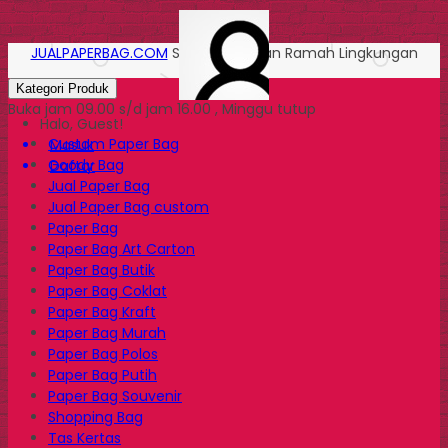
JUALPAPERBAG.COM
Solusi Kemasan Ramah Lingkungan
Kategori Produk
Buka jam 09.00 s/d jam 16.00 , Minggu tutup
Halo, Guest!
Custom Paper Bag
Masuk
Goody Bag
Daftar
Jual Paper Bag
Jual Paper Bag custom
Paper Bag
Paper Bag Art Carton
Paper Bag Butik
Paper Bag Coklat
Paper Bag Kraft
Paper Bag Murah
Paper Bag Polos
Paper Bag Putih
Paper Bag Souvenir
Shopping Bag
Tas Kertas