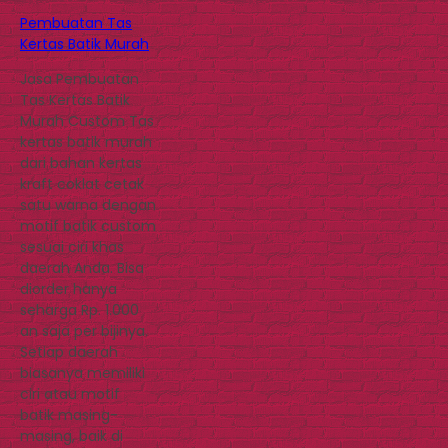
Pembuatan Tas
Kertas Batik Murah
Jasa Pembuatan
Tas Kertas Batik
Murah Custom Tas
kertas batik murah
dari bahan kertas
kraft coklat cetak
satu warna dengan
motif batik custom
sesuai ciri khas
daerah Anda. Bisa
diorder hanya
seharga Rp. 1.000
an saja per bijinya.
Setiap daerah
biasanya memiliki
ciri atau motif
batik masing-
masing, baik di