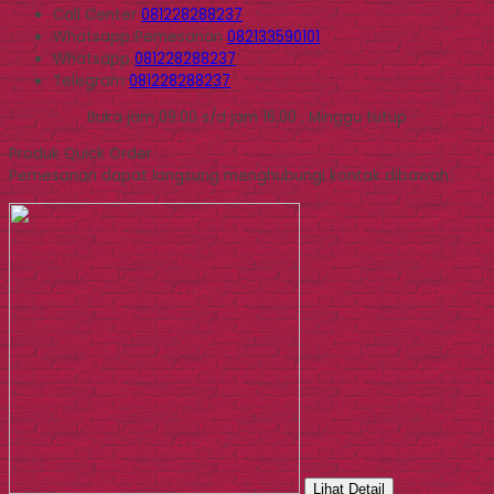
Call Center
081228288237
Whatsapp
Pemesanan
082133590101
Whatsapp
081228288237
Telegram
081228288237
Buka jam 09.00 s/d jam 16.00 , Minggu tutup
Produk Quick Order
Pemesanan dapat langsung menghubungi kontak dibawah:
Lihat Detail