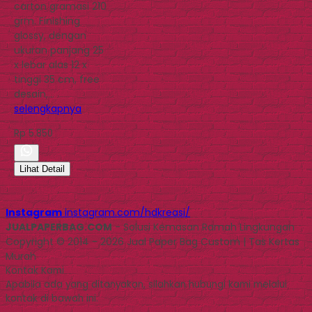
carton gramasi 210
grm. Finishing
glossy, dengan
ukuran panjang 25
x lebar alas 12 x
tinggi 35 cm, free
desain,…
selengkapnya
Rp 5.850
Lihat Detail
Instagram
instagram.com/hdkreasi/
JUALPAPERBAG.COM
- Solusi Kemasan Ramah Lingkungan
Copyright © 2014 - 2026 Jual Paper Bag Custom | Tas Kertas
Murah
Kontak Kami
Apabila ada yang ditanyakan, silahkan hubungi kami melalui
kontak di bawah ini.