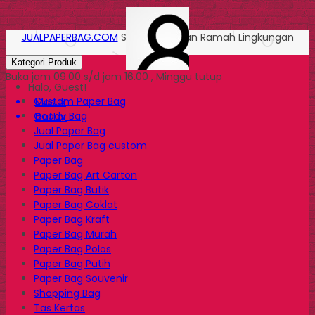
JUALPAPERBAG.COM
Solusi Kemasan Ramah Lingkungan
Kategori Produk
Buka jam 09.00 s/d jam 16.00 , Minggu tutup
Halo, Guest!
Custom Paper Bag
Masuk
Goody Bag
Daftar
Jual Paper Bag
Jual Paper Bag custom
Paper Bag
Paper Bag Art Carton
Paper Bag Butik
Paper Bag Coklat
Paper Bag Kraft
Paper Bag Murah
Paper Bag Polos
Paper Bag Putih
Paper Bag Souvenir
Shopping Bag
Tas Kertas