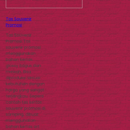
Tas Souvenir
Promosi
Tas Souvenir
Promosi Tas
souvenir promosi
menggunakan
bahan kertas
glossy bagus dan
mewah. Bisa
diproduksi sesuai
kebutuhan dengan
harga yang sangat
terjangkau. Seperti
contoh tas kertas
souvenir promosi di
samping, dibuat
menggunakan
bahan kertas art