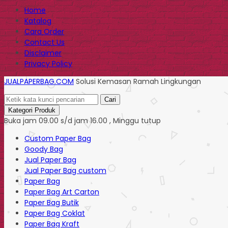
Home
Katalog
Cara Order
Contact Us
Disclaimer
Privacy Policy
JUALPAPERBAG.COM
Solusi Kemasan Ramah Lingkungan
Cari
Kategori Produk
Buka jam 09.00 s/d jam 16.00 , Minggu tutup
Custom Paper Bag
Goody Bag
Jual Paper Bag
Jual Paper Bag custom
Paper Bag
Paper Bag Art Carton
Paper Bag Butik
Paper Bag Coklat
Paper Bag Kraft