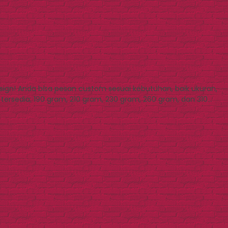
sign! Anda bisa pesan custom sesuai kebutuhan, baik ukuran,
ry tersedia; 190 gram, 210 gram, 230 gram, 260 gram, dan 310…