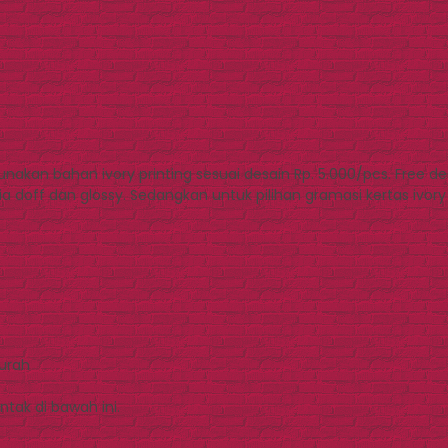
akan bahan ivory printing sesuai desain Rp. 5.000/pcs. Free de
edia doff dan glossy. Sedangkan untuk pilihan gramasi kertas ivo
Murah
tak di bawah ini.