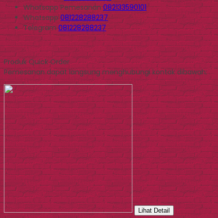
Whatsapp
Pemesanan
082133590101
Whatsapp
081228288237
Telegram
081228288237
Produk Quick Order
Pemesanan dapat langsung menghubungi kontak dibawah:
Lihat Detail