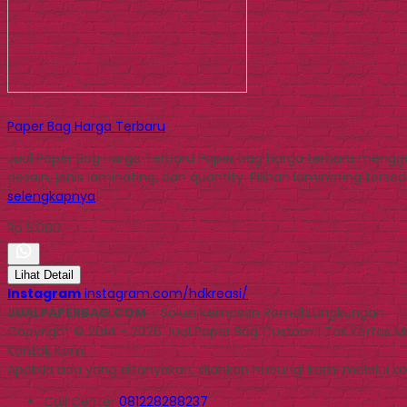
Paper Bag Harga Terbaru
Jual Paper Bag Harga Terbaru Paper bag harga terbaru menggun
desain, jenis laminating, dan quantity. Pilihan laminating ters
selengkapnya
Rp 5.000
Lihat Detail
Instagram
instagram.com/hdkreasi/
JUALPAPERBAG.COM
- Solusi Kemasan Ramah Lingkungan
Copyright © 2014 - 2026 Jual Paper Bag Custom | Tas Kertas 
Kontak Kami
Apabila ada yang ditanyakan, silahkan hubungi kami melalui kon
Call Center
081228288237