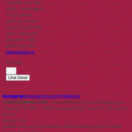
tersedia doff dan
glossy. Sedangkan
untuk pilihan
gramasi kertas
ivory tersedia; 190
gram, 210 gram,
230 gram, 260
gram, dan 310…
selengkapnya
Rp 5.000
Lihat Detail
Instagram
instagram.com/hdkreasi/
JUALPAPERBAG.COM
- Solusi Kemasan Ramah Lingkungan
Copyright © 2014 - 2026 Jual Paper Bag Custom | Tas Kertas
Murah
Kontak Kami
Apabila ada yang ditanyakan, silahkan hubungi kami melalui