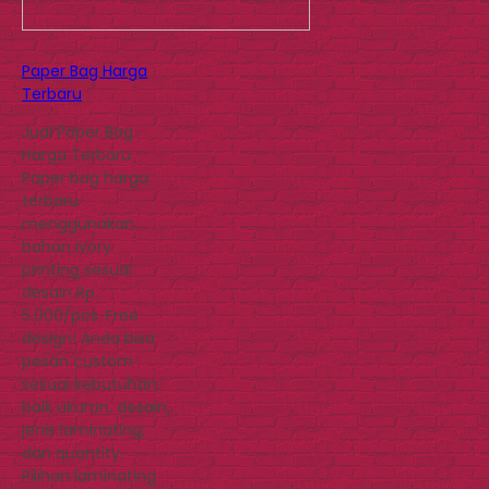
Paper Bag Harga
Terbaru
Jual Paper Bag
Harga Terbaru
Paper bag harga
terbaru
menggunakan
bahan ivory
printing sesuai
desain Rp.
5.000/pcs. Free
design! Anda bisa
pesan custom
sesuai kebutuhan,
baik ukuran, desain,
jenis laminating,
dan quantity.
Pilihan laminating