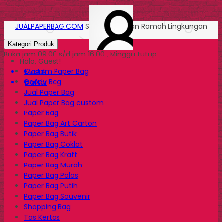
JUALPAPERBAG.COM
Solusi Kemasan Ramah Lingkungan
Kategori Produk
Buka jam 09.00 s/d jam 16.00 , Minggu tutup
Halo, Guest!
Custom Paper Bag
Masuk
Goody Bag
Daftar
Jual Paper Bag
Jual Paper Bag custom
Paper Bag
Paper Bag Art Carton
Paper Bag Butik
Paper Bag Coklat
Paper Bag Kraft
Paper Bag Murah
Paper Bag Polos
Paper Bag Putih
Paper Bag Souvenir
Shopping Bag
Tas Kertas