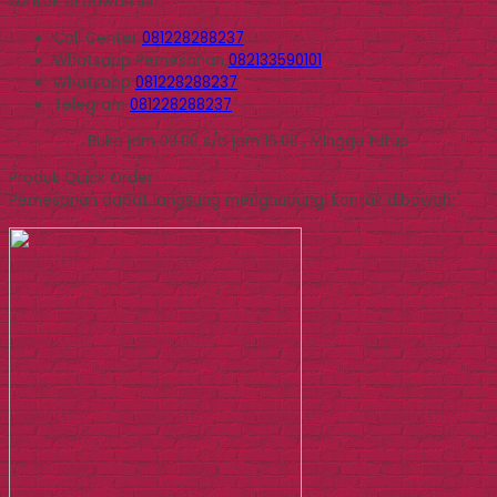
kontak di bawah ini.
Call Center
081228288237
Whatsapp
Pemesanan
082133590101
Whatsapp
081228288237
Telegram
081228288237
Buka jam 09.00 s/d jam 16.00 , Minggu tutup
Produk Quick Order
Pemesanan dapat langsung menghubungi kontak dibawah: