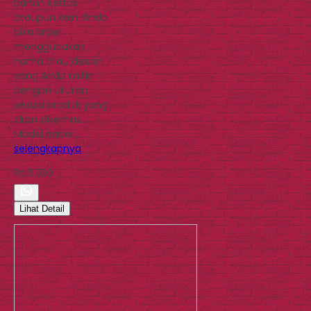
bahan kertas
ataupun kain. Anda
bisa order
menggunakan
nama atau desain
yang Anda miliki
dengan ukuran
sesuai produk yang
akan dikemas.
Model paper…
selengkapnya
Rp 5.000
Lihat Detail