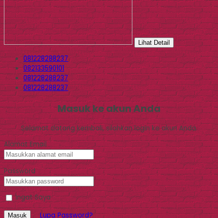
Lihat Detail
081228288237
082133590101
081228288237
081228288237
Masuk ke akun Anda
Selamat datang kembali, silahkan login ke akun Anda.
Alamat Email
Password
Ingat Saya
Lupa Password?
Masuk