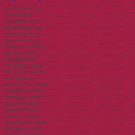
Harga Paper Bag
Murah Bahan
Kertas Recycle
Harga paper bag
untuk kemasan
produk butik bisa
dibuat mulai harga
Rp. 1.500,-/pcs.
Dengan bahan
kertas kraft coklat
125 gr di cetak satu
warna dengan
mesin offset. Paper
bag dibuat sesuai
dengan pesanan
Anda, karena itu
desain, size, dan
bahan tentunya
juga menyesuaikan
kebutuhan Anda.
Seperti paper bag…