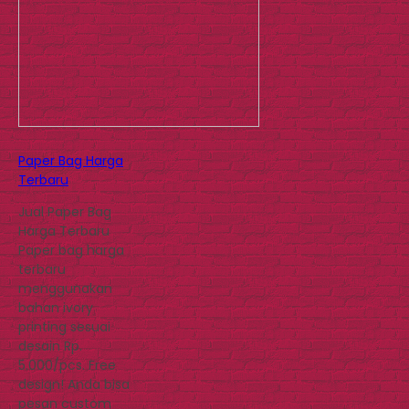
Paper Bag Harga
Terbaru
Jual Paper Bag
Harga Terbaru
Paper bag harga
terbaru
menggunakan
bahan ivory
printing sesuai
desain Rp.
5.000/pcs. Free
design! Anda bisa
pesan custom