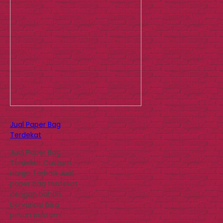
Jual Paper Bag
Terdekat
Jual Paper Bag
Terdekat Custom
Harga Terbaik Jual
paper bag terdekat
dengan bahan
bervariasi bisa
pesan custom