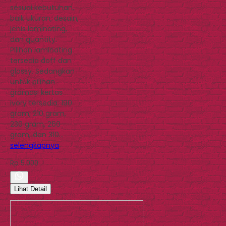
sesuai kebutuhan,
baik ukuran, desain,
jenis laminating,
dan quantity.
Pilihan laminating
tersedia doff dan
glossy. Sedangkan
untuk pilihan
gramasi kertas
ivory tersedia; 190
gram, 210 gram,
230 gram, 260
gram, dan 310…
selengkapnya
Rp 5.000
Lihat Detail