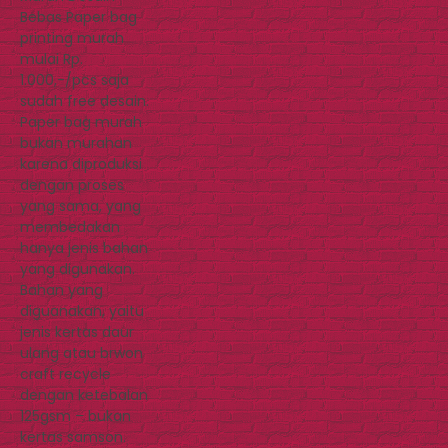
Bebas Paper bag
printing murah
mulai Rp.
1.000,-/pcs saja
sudah free desain.
Paper bag murah
bukan murahan
karena diproduksi
dengan proses
yang sama, yang
membedakan
hanya jenis bahan
yang digunakan.
Bahan yang
diguanakan, yaitu
jenis kertas daur
ulang atau brwon
craft recycle
dengan ketebalan
125gsm – bukan
kertas samson.