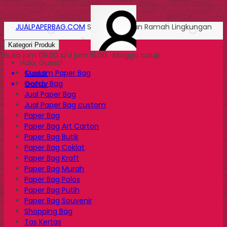
JUALPAPERBAG.COM
Solusi Kemasan Ramah Lingkungan
Kategori Produk
Buka jam 09.00 s/d jam 16.00 , Minggu tutup
Halo, Guest!
Custom Paper Bag
Masuk
Goody Bag
Daftar
Jual Paper Bag
Jual Paper Bag custom
Paper Bag
Paper Bag Art Carton
Paper Bag Butik
Paper Bag Coklat
Paper Bag Kraft
Paper Bag Murah
Paper Bag Polos
Paper Bag Putih
Paper Bag Souvenir
Shopping Bag
Tas Kertas