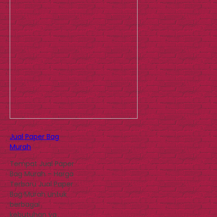
Jual Paper Bag
Murah
Tempat Jual Paper
Bag Murah – Harga
Terbaru Jual Paper
Bag Murah untuk
berbagai
kebutuhan ya