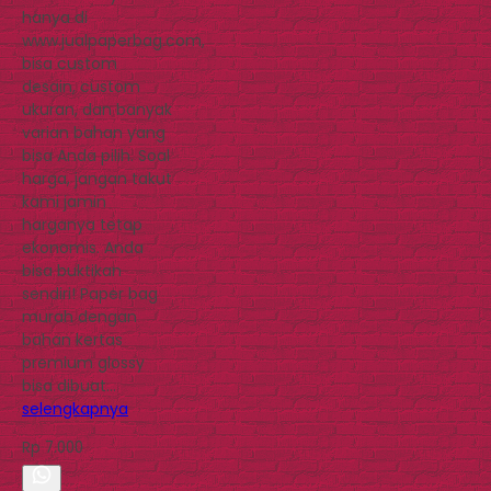
hanya di
www.jualpaperbag.com,
bisa custom
desain, custom
ukuran, dan banyak
varian bahan yang
bisa Anda pilih. Soal
harga, jangan takut
kami jamin
harganya tetap
ekonomis. Anda
bisa buktikan
sendiri! Paper bag
murah dengan
bahan kertas
premium glossy
bisa dibuat…
selengkapnya
Rp 7.000