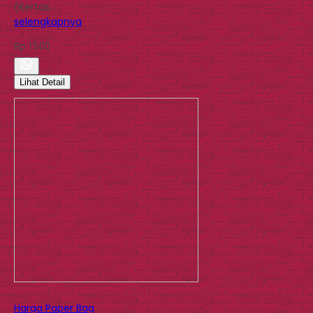
(Kertas…
selengkapnya
Rp 1.500
Lihat Detail
Harga Paper Bag