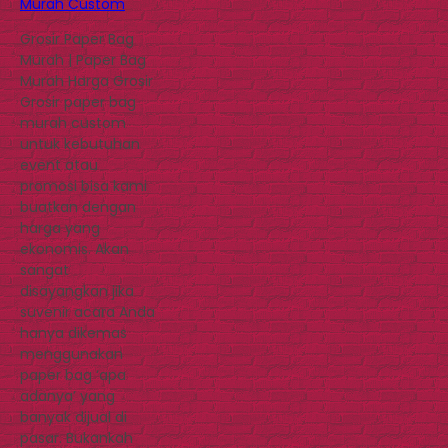
Murah Custom
Grosir Paper Bag
Murah | Paper Bag
Murah Harga Grosir
Grosir paper bag
murah custom
untuk kebutuhan
event atau
promosi bisa kami
buatkan dengan
harga yang
ekonomis. Akan
sangat
disayangkan jika
suvenir acara Anda
hanya dikemas
menggunakan
paper bag ‘apa
adanya’ yang
banyak dijual di
pasar. Bukankah