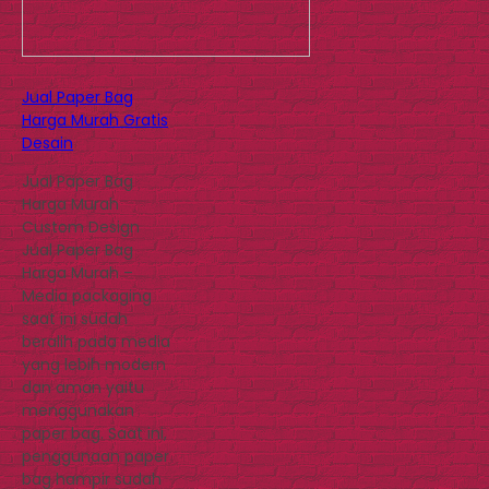
Jual Paper Bag
Harga Murah Gratis
Desain
Jual Paper Bag
Harga Murah
Custom Design
Jual Paper Bag
Harga Murah –
Media packaging
saat ini sudah
beralih pada media
yang lebih modern
dan aman yaitu
menggunakan
paper bag. Saat ini,
penggunaan paper
bag hampir sudah