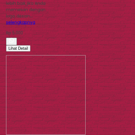
lebih baik jika Anda
memesan dengan
logo desain…
selengkapnya
Rp 5.000
Lihat Detail