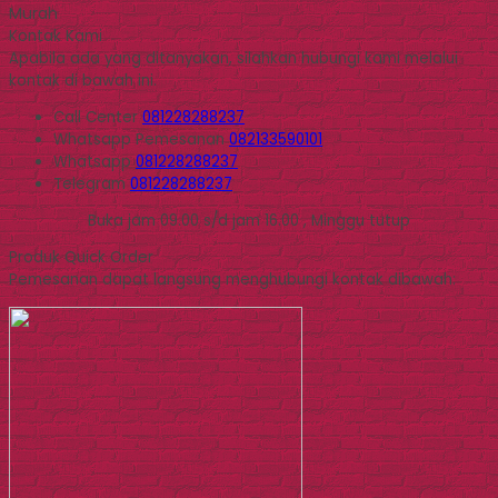
Murah
Kontak Kami
Apabila ada yang ditanyakan, silahkan hubungi kami melalui
kontak di bawah ini.
Call Center
081228288237
Whatsapp
Pemesanan
082133590101
Whatsapp
081228288237
Telegram
081228288237
Buka jam 09.00 s/d jam 16.00 , Minggu tutup
Produk Quick Order
Pemesanan dapat langsung menghubungi kontak dibawah: