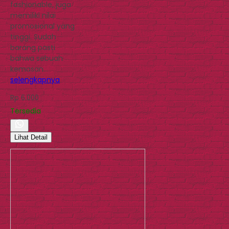
fashionable, juga
memiliki nilai
promosional yang
tinggi. Sudah
barang pasti
bahwa sebuah
kemasan…
selengkapnya
Rp 6.000
Tersedia
Lihat Detail