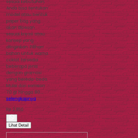
sesuai kebutuhan.
Anda bisa tentukan
model atau bentuk
paper bag yang
akan dipesan
sesuai kreasi atau
konsep yang
diinginkan. Pilihan
bahan untuk warna
coklat tersedia
beberapa jenis
dengan gramasi
yang bereda-beda.
Mulai dari samson
70 gr hingga 80…
selengkapnya
Rp 2.850
Lihat Detail