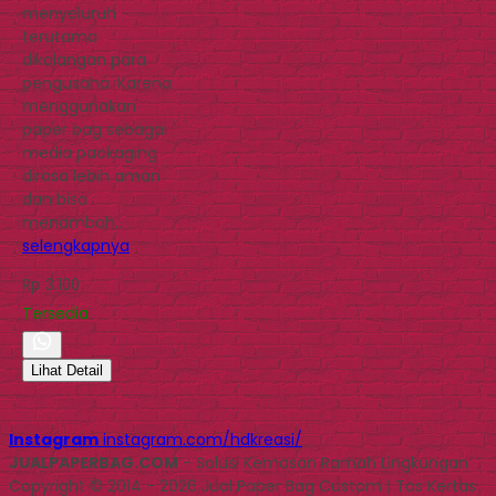
menyeluruh
terutama
dikalangan para
pengusaha. Karena
menggunakan
paper bag sebagai
media packaging
dirasa lebih aman
dan bisa
menambah…
selengkapnya
Rp 3.100
Tersedia
Lihat Detail
Instagram
instagram.com/hdkreasi/
JUALPAPERBAG.COM
- Solusi Kemasan Ramah Lingkungan
Copyright © 2014 - 2026 Jual Paper Bag Custom | Tas Kertas