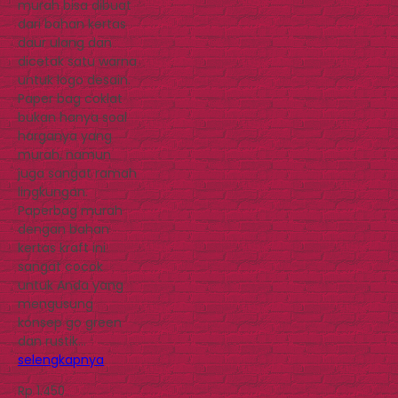
murah bisa dibuat
dari bahan kertas
daur ulang dan
dicetak satu warna
untuk logo desain.
Paper bag coklat
bukan hanya soal
harganya yang
murah, namun
juga sangat ramah
lingkungan.
Paperbag murah
dengan bahan
kertas kraft ini
sangat cocok
untuk Anda yang
mengusung
konsep go green
dan rustik…
selengkapnya
Rp 1.450