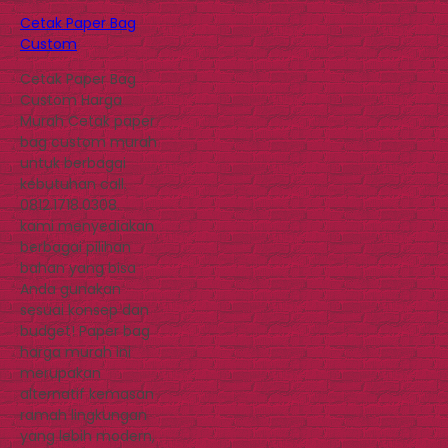
Cetak Paper Bag
Custom
Cetak Paper Bag
Custom Harga
Murah Cetak paper
bag custom murah
untuk berbagai
kebutuhan call.
0812.1718.0308.
kami menyediakan
berbagai pilihan
bahan yang bisa
Anda gunakan
sesuai konsep dan
budget! Paper bag
harga murah ini
merupakan
alternatif kemasan
ramah lingkungan
yang lebih modern,