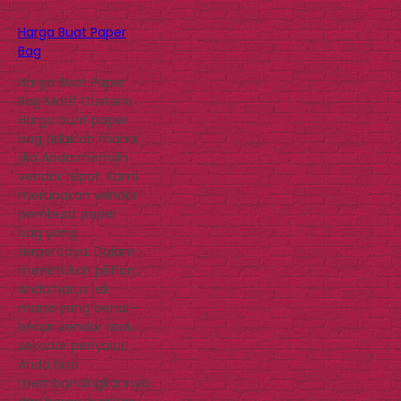
Harga Buat Paper
Bag
Harga Buat Paper
Bag Motif Custom
Harga buat paper
bag tidaklah mahal
jika Anda memilih
vendor tepat. Kami
merupakan vendor
pembuat paper
bag yang
terpercaya. Dalam
menetukan pilihan,
Anda harus jeli
mana yang benar-
benar vendor atau
sekadar penyalur.
Anda bisa
membandingkannya