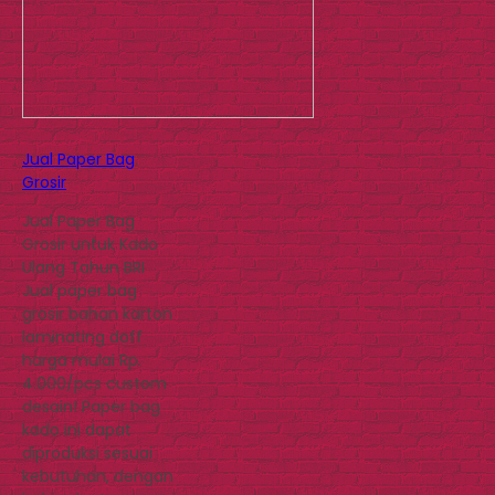
Jual Paper Bag
Grosir
Jual Paper Bag
Grosir untuk Kado
Ulang Tahun BRI
Jual paper bag
grosir bahan karton
laminating doff
harga mulai Rp.
4.000/pcs custom
desain! Paper bag
kado ini dapat
diproduksi sesuai
kebutuhan, dengan