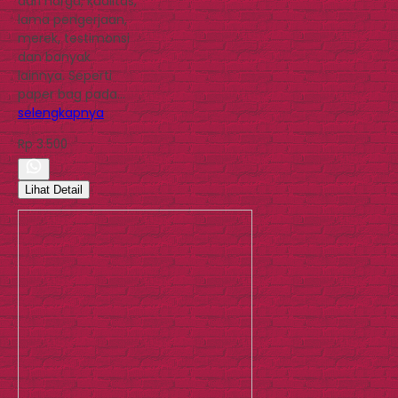
dari harga, kualitas,
lama pengerjaan,
merek, testimonsi
dan banyak
lainnya. Seperti
paper bag pada…
selengkapnya
Rp 3.500
Lihat Detail