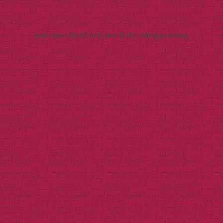
Buka jam 09.00 s/d jam 16.00 , Minggu tutup