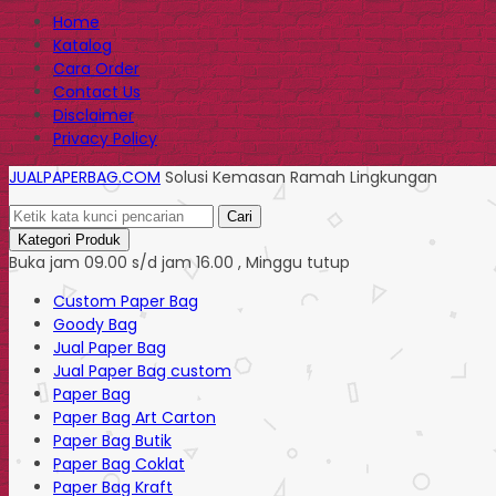
Home
Katalog
Cara Order
Contact Us
Disclaimer
Privacy Policy
JUALPAPERBAG.COM
Solusi Kemasan Ramah Lingkungan
Cari
Kategori Produk
Buka jam 09.00 s/d jam 16.00 , Minggu tutup
Custom Paper Bag
Goody Bag
Jual Paper Bag
Jual Paper Bag custom
Paper Bag
Paper Bag Art Carton
Paper Bag Butik
Paper Bag Coklat
Paper Bag Kraft