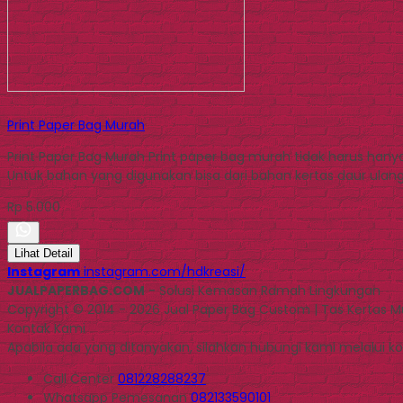
Print Paper Bag Murah
Print Paper Bag Murah Print paper bag murah tidak harus hany
Untuk bahan yang digunakan bisa dari bahan kertas daur ula
Rp 5.000
Lihat Detail
Instagram
instagram.com/hdkreasi/
JUALPAPERBAG.COM
- Solusi Kemasan Ramah Lingkungan
Copyright © 2014 - 2026 Jual Paper Bag Custom | Tas Kertas 
Kontak Kami
Apabila ada yang ditanyakan, silahkan hubungi kami melalui kon
Call Center
081228288237
Whatsapp
Pemesanan
082133590101