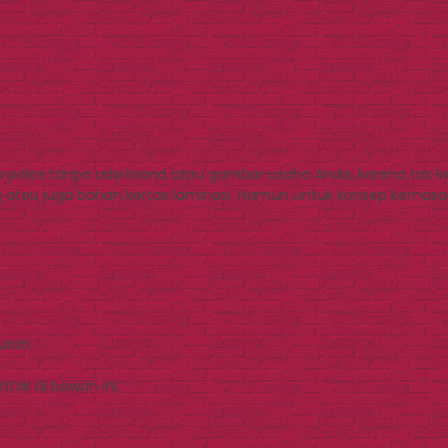
a polos tanpa ada brand atau gambar usaha Anda, karena tas ke
ng atau juga bahan kertas laminasi. Namun untuk konsep kema
Murah
tak di bawah ini.