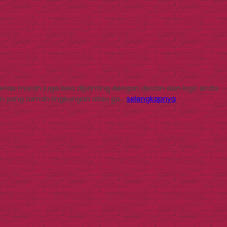
rtas murah juga bisa diprinting dengan desain dan logo Anda.
san yang ramah lingkungan atau go…
selengkapnya