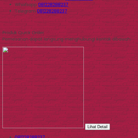
Whatsapp
081228288237
Telegram
081228288237
Produk Quick Order
Pemesanan dapat langsung menghubungi kontak dibawah:
Lihat Detail
081228288237