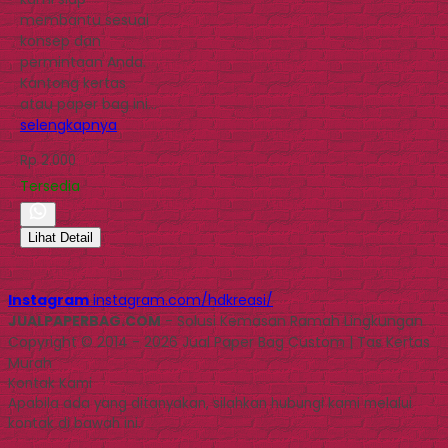
membantu sesuai
konsep dan
permintaan Anda.
Kantong kertas
atau paper bag ini…
selengkapnya
Rp 2.000
Tersedia
Lihat Detail
Instagram
instagram.com/hdkreasi/
JUALPAPERBAG.COM
- Solusi Kemasan Ramah Lingkungan
Copyright © 2014 - 2026 Jual Paper Bag Custom | Tas Kertas
Murah
Kontak Kami
Apabila ada yang ditanyakan, silahkan hubungi kami melalui
kontak di bawah ini.