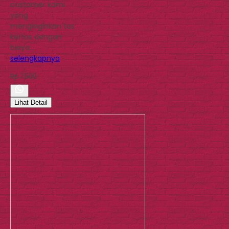
customer kami
yang
menginginkan tas
kertas dengan
biaya…
selengkapnya
Rp 1.500
Lihat Detail