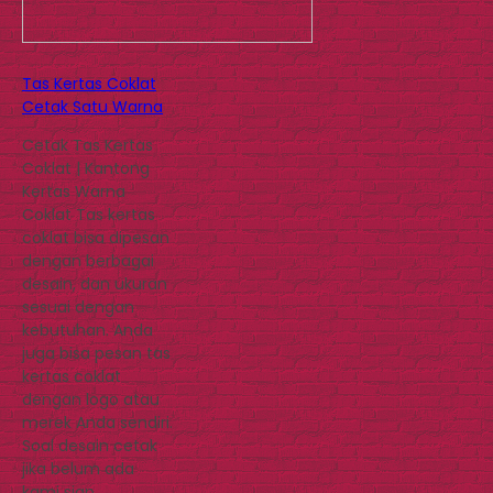
Tas Kertas Coklat
Cetak Satu Warna
Cetak Tas Kertas
Coklat | Kantong
Kertas Warna
Coklat Tas kertas
coklat bisa dipesan
dengan berbagai
desain, dan ukuran
sesuai dengan
kebutuhan. Anda
juga bisa pesan tas
kertas coklat
dengan logo atau
merek Anda sendiri.
Soal desain cetak
jika belum ada
kami siap