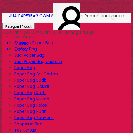
JUALPAPERBAG.COM
Solusi Kemasan Ramah Lingkungan
Kategori Produk
Buka jam 09.00 s/d jam 16.00 , Minggu tutup
Halo, Guest!
Custom Paper Bag
Masuk
Goody Bag
Daftar
Jual Paper Bag
Jual Paper Bag custom
Paper Bag
Paper Bag Art Carton
Paper Bag Butik
Paper Bag Coklat
Paper Bag Kraft
Paper Bag Murah
Paper Bag Polos
Paper Bag Putih
Paper Bag Souvenir
Shopping Bag
Tas Kertas