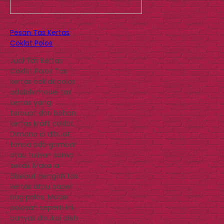
Pesan Tas Kertas
Coklat Polos
Jual Tas Kertas
Coklat Polos Tas
kertas coklat polos
adalah model tas
kertas yang
terbuat dari bahan
kertas kraft coklat.
Dimana ia dibuat
tanpa ada gambar
atau tulisan sama
sekali. Maka ia
disebut dengan tas
kertas atau paper
bag polos. Model
polosan seperti ini
banyak disukai oleh