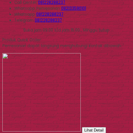
Call Center
081228288237
Whatsapp
Pemesanan
082133590101
Whatsapp
081228288237
Telegram
081228288237
Buka jam 09.00 s/d jam 16.00 , Minggu tutup
Produk Quick Order
Pemesanan dapat langsung menghubungi kontak dibawah:
Lihat Detail