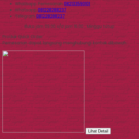
Whatsapp
Pemesanan
082133590101
Whatsapp
081228288237
Telegram
081228288237
Buka jam 09.00 s/d jam 16.00 , Minggu tutup
Produk Quick Order
Pemesanan dapat langsung menghubungi kontak dibawah:
Lihat Detail