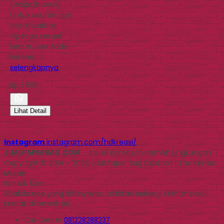
(white/brown).
Untuk ukuran dan
desain bebas
dipesan sesuai
kebutuhan Anda –
karena…
selengkapnya
Rp 6.500
Lihat Detail
Instagram
instagram.com/hdkreasi/
JUALPAPERBAG.COM
- Solusi Kemasan Ramah Lingkungan
Copyright © 2014 - 2026 Jual Paper Bag Custom | Tas Kertas
Murah
Kontak Kami
Apabila ada yang ditanyakan, silahkan hubungi kami melalui
kontak di bawah ini.
Call Center
081228288237