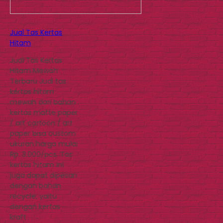
Jual Tas Kertas
Hitam
Jual Tas Kertas
Hitam Mewah
Terbaru Jual tas
kertas hitam
mewah dari bahan
kertas matte paper
/ art cartoon / art
paper bisa custom
ukuran harga mulai
Rp. 3.000/pcs. Tas
kertas hitam ini
juga dapat dipesan
dengan bahan
recycle, yaitu
dengan kertas
kraft