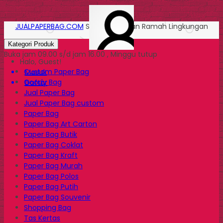
JUALPAPERBAG.COM
Solusi Kemasan Ramah Lingkungan
Kategori Produk
Buka jam 09.00 s/d jam 16.00 , Minggu tutup
Halo, Guest!
Custom Paper Bag
Masuk
Goody Bag
Daftar
Jual Paper Bag
Jual Paper Bag custom
Paper Bag
Paper Bag Art Carton
Paper Bag Butik
Paper Bag Coklat
Paper Bag Kraft
Paper Bag Murah
Paper Bag Polos
Paper Bag Putih
Paper Bag Souvenir
Shopping Bag
Tas Kertas