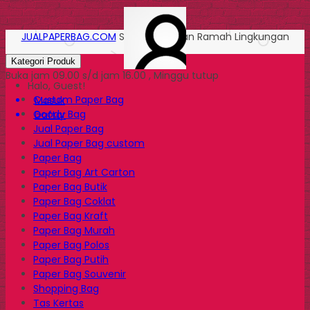
JUALPAPERBAG.COM
Solusi Kemasan Ramah Lingkungan
Kategori Produk
Buka jam 09.00 s/d jam 16.00 , Minggu tutup
Halo, Guest!
Custom Paper Bag
Masuk
Goody Bag
Daftar
Jual Paper Bag
Jual Paper Bag custom
Paper Bag
Paper Bag Art Carton
Paper Bag Butik
Paper Bag Coklat
Paper Bag Kraft
Paper Bag Murah
Paper Bag Polos
Paper Bag Putih
Paper Bag Souvenir
Shopping Bag
Tas Kertas