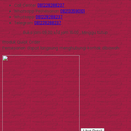
Call Center
081228288237
Whatsapp
Pemesanan
082133590101
Whatsapp
081228288237
Telegram
081228288237
Buka jam 09.00 s/d jam 16.00 , Minggu tutup
Produk Quick Order
Pemesanan dapat langsung menghubungi kontak dibawah: