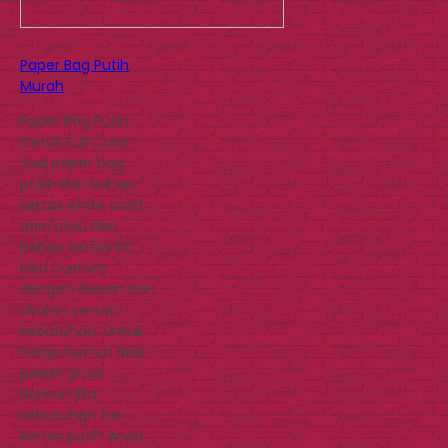
Paper Bag Putih
Murah
Paper Bag Putih
Cetak Full Color
Jual paper bag
putih dari bahan
kertas white craft
dan/atau dari
bahan kertas BC
bisa custom
dengan desain dan
ukuran sesuai
kebutuhan. Untuk
harga hemat bisa
pesan grosir.
Namun jika
kebutuhan tas
kertas putih Anda