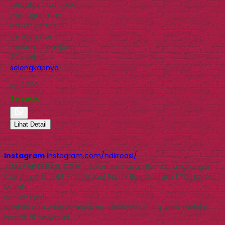
terbatas bisa coba
menggunakan
bahan kertas BC
dengan size
maksimal panjang
30 x tebal…
selengkapnya
Rp 2.750
Tersedia
Lihat Detail
Instagram
instagram.com/hdkreasi/
JUALPAPERBAG.COM
- Solusi Kemasan Ramah Lingkungan
Copyright © 2014 - 2026 Jual Paper Bag Custom | Tas Kertas
Murah
Kontak Kami
Apabila ada yang ditanyakan, silahkan hubungi kami melalui
kontak di bawah ini.