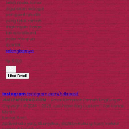
telah mulai ramai
digunakan sebagai
pengganti plastik
yang tidak ramah
lingkungan. Harga
tas spundbond
polos maupun
dicetak…
selengkapnya
Rp 5.000
Lihat Detail
Instagram
instagram.com/hdkreasi/
JUALPAPERBAG.COM
- Solusi Kemasan Ramah Lingkungan
Copyright © 2014 - 2026 Jual Paper Bag Custom | Tas Kertas
Murah
Kontak Kami
Apabila ada yang ditanyakan, silahkan hubungi kami melalui