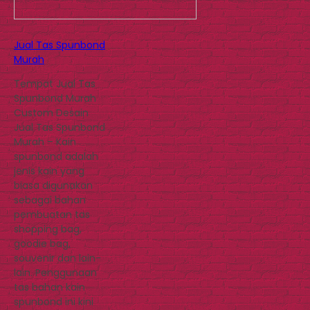
Jual Tas Spunbond
Murah
Tempat Jual Tas
Spunbond Murah
Custom Desain
Jual Tas Spunbond
Murah – Kain
spunbond adalah
jenis kain yang
biasa digunakan
sebagai bahan
pembuatan tas
shopping bag,
goodie bag,
souvenir dan lain-
lain. Penggunaan
tas bahan kain
spunbond ini kini