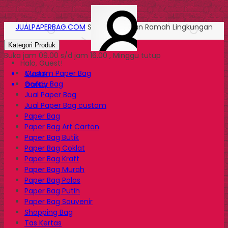
JUALPAPERBAG.COM
Solusi Kemasan Ramah Lingkungan
Kategori Produk
Buka jam 09.00 s/d jam 16.00 , Minggu tutup
Halo, Guest!
Custom Paper Bag
Masuk
Goody Bag
Daftar
Jual Paper Bag
Jual Paper Bag custom
Paper Bag
Paper Bag Art Carton
Paper Bag Butik
Paper Bag Coklat
Paper Bag Kraft
Paper Bag Murah
Paper Bag Polos
Paper Bag Putih
Paper Bag Souvenir
Shopping Bag
Tas Kertas