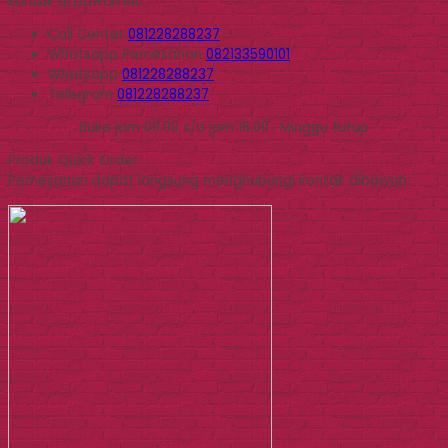
kontak di bawah ini.
Call Center
081228288237
Whatsapp
Pemesanan
082133590101
Whatsapp
081228288237
Telegram
081228288237
Buka jam 09.00 s/d jam 16.00 , Minggu tutup
Produk Quick Order
Pemesanan dapat langsung menghubungi kontak dibawah: