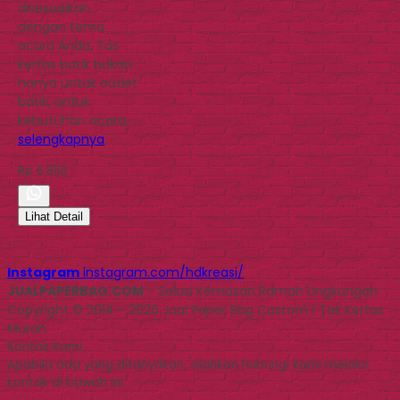
disesuaikan
dengan tema
acara Anda. Tas
kertas batik bukan
hanya untuk outlet
batik, untuk
kebutuhan acara,…
selengkapnya
Rp 6.850
Lihat Detail
Instagram
instagram.com/hdkreasi/
JUALPAPERBAG.COM
- Solusi Kemasan Ramah Lingkungan
Copyright © 2014 - 2026 Jual Paper Bag Custom | Tas Kertas
Murah
Kontak Kami
Apabila ada yang ditanyakan, silahkan hubungi kami melalui
kontak di bawah ini.