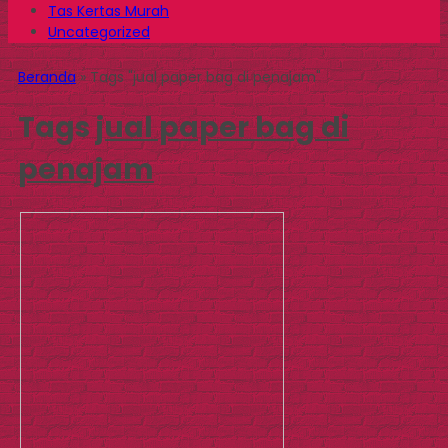
Tas Kertas Murah
Uncategorized
Beranda
»
Tags "jual paper bag di penajam"
Tags
jual paper bag di
penajam