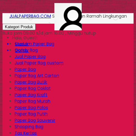
JUALPAPERBAG.COM
Solusi Kemasan Ramah Lingkungan
Kategori Produk
Buka jam 09.00 s/d jam 16.00 , Minggu tutup
Halo, Guest!
Custom Paper Bag
Masuk
Goody Bag
Daftar
Jual Paper Bag
Jual Paper Bag custom
Paper Bag
Paper Bag Art Carton
Paper Bag Butik
Paper Bag Coklat
Paper Bag Kraft
Paper Bag Murah
Paper Bag Polos
Paper Bag Putih
Paper Bag Souvenir
Shopping Bag
Tas Kertas