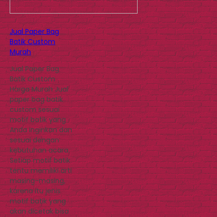
Jual Paper Bag
Batik Custom
Murah
Jual Paper Bag
Batik Custom
Harga Murah Jual
paper bag batik
custom sesuai
motif batik yang
Anda inginkan dan
sesuai dengan
kebutuhan acara.
Setiap motif batik
tentu memiliki arti
masing-masing,
karena itu jenis
motif batik yang
akan dicetak bisa