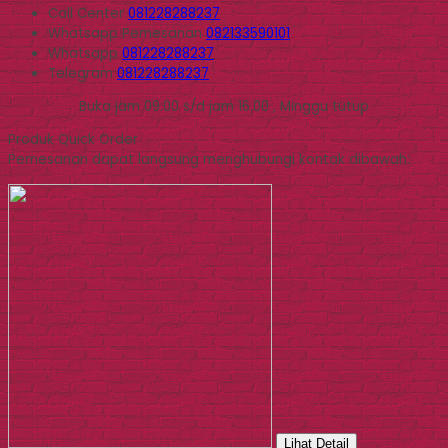
Call Center
081228288237
Whatsapp
Pemesanan
082133590101
Whatsapp
081228288237
Telegram
081228288237
Buka jam 09.00 s/d jam 16.00 , Minggu tutup
Produk Quick Order
Pemesanan dapat langsung menghubungi kontak dibawah:
Lihat Detail