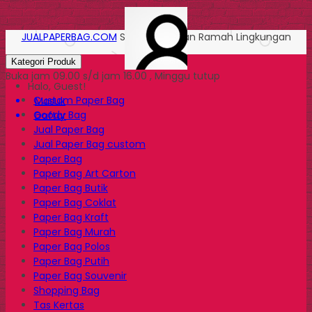
JUALPAPERBAG.COM
Solusi Kemasan Ramah Lingkungan
Kategori Produk
Buka jam 09.00 s/d jam 16.00 , Minggu tutup
Halo, Guest!
Custom Paper Bag
Masuk
Goody Bag
Daftar
Jual Paper Bag
Jual Paper Bag custom
Paper Bag
Paper Bag Art Carton
Paper Bag Butik
Paper Bag Coklat
Paper Bag Kraft
Paper Bag Murah
Paper Bag Polos
Paper Bag Putih
Paper Bag Souvenir
Shopping Bag
Tas Kertas