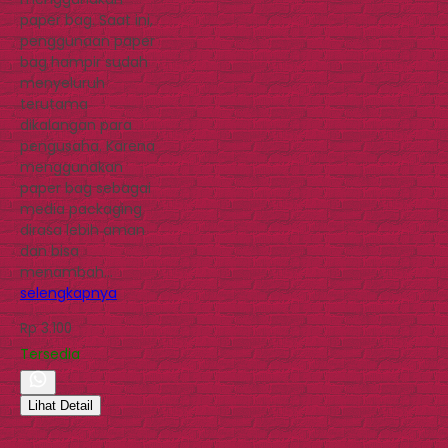
paper bag. Saat ini,
penggunaan paper
bag hampir sudah
menyeluruh
terutama
dikalangan para
pengusaha. Karena
menggunakan
paper bag sebagai
media packaging
dirasa lebih aman
dan bisa
menambah…
selengkapnya
Rp 3.100
Tersedia
Lihat Detail