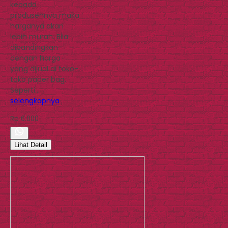
kepada
produsennya maka
harganya akan
lebih murah. Bila
dibandingkan
dengan harga
yang dijual di toko-
toko paper bag.
Seperti…
selengkapnya
Rp 6.000
Lihat Detail