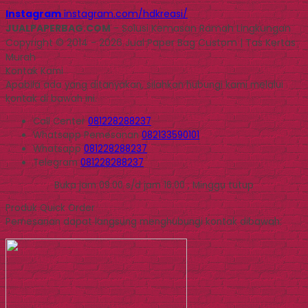
Instagram
instagram.com/hdkreasi/
JUALPAPERBAG.COM
- Solusi Kemasan Ramah Lingkungan
Copyright © 2014 - 2026 Jual Paper Bag Custom | Tas Kertas
Murah
Kontak Kami
Apabila ada yang ditanyakan, silahkan hubungi kami melalui
kontak di bawah ini.
Call Center
081228288237
Whatsapp
Pemesanan
082133590101
Whatsapp
081228288237
Telegram
081228288237
Buka jam 09.00 s/d jam 16.00 , Minggu tutup
Produk Quick Order
Pemesanan dapat langsung menghubungi kontak dibawah: