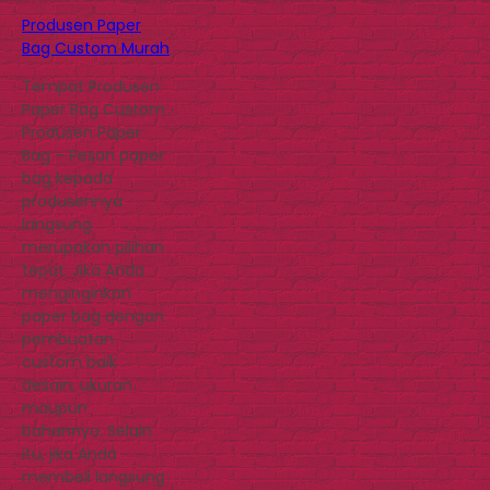
Produsen Paper
Bag Custom Murah
Tempat Produsen
Paper Bag Custom
Produsen Paper
Bag – Pesan paper
bag kepada
produsennya
langsung
merupakan pilihan
tepat. Jika Anda
menginginkan
paper bag dengan
pembuatan
custom baik
desain, ukuran
maupun
bahannya. Selain
itu, jika Anda
membeli langsung