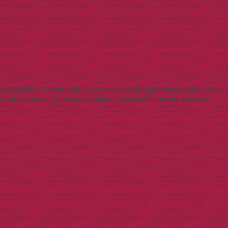
ia yang lebih modern dan aman yaitu menggunakan paper bag.
bag sebagai media packaging dirasa lebih aman dan bisa