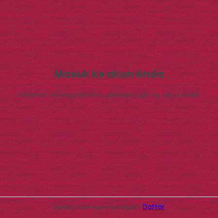
Masuk ke akun Anda
Selamat datang kembali, silahkan login ke akun Anda.
Belum menjadi member?
Daftar