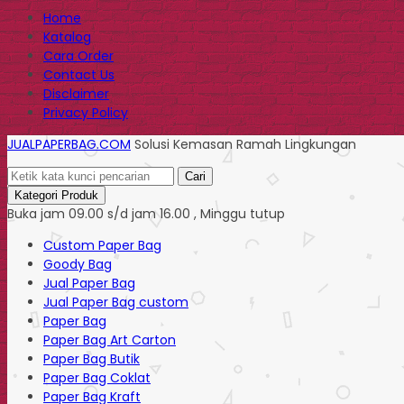
Home
Katalog
Cara Order
Contact Us
Disclaimer
Privacy Policy
JUALPAPERBAG.COM
Solusi Kemasan Ramah Lingkungan
Cari
Kategori Produk
Buka jam 09.00 s/d jam 16.00 , Minggu tutup
Custom Paper Bag
Goody Bag
Jual Paper Bag
Jual Paper Bag custom
Paper Bag
Paper Bag Art Carton
Paper Bag Butik
Paper Bag Coklat
Paper Bag Kraft