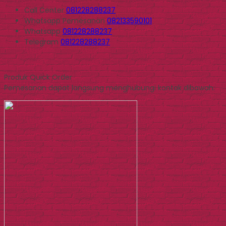
Call Center
081228288237
Whatsapp
Pemesanan
082133590101
Whatsapp
081228288237
Telegram
081228288237
Produk Quick Order
Pemesanan dapat langsung menghubungi kontak dibawah: