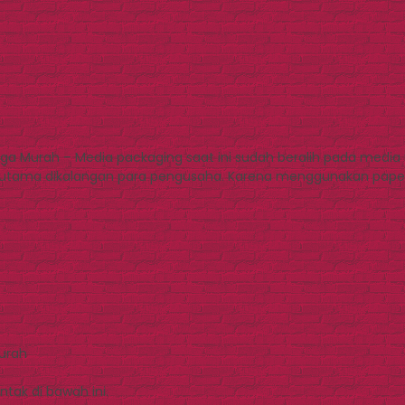
rga Murah – Media packaging saat ini sudah beralih pada med
rutama dikalangan para pengusaha. Karena menggunakan paper 
Murah
tak di bawah ini.