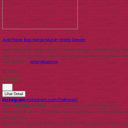
Jual Paper Bag Harga Murah Gratis Desain
Jual Paper Bag Harga Murah Custom Design Jual Paper Bag Ha
Saat ini, penggunaan paper bag hampir sudah menyeluruh te
menambah…
selengkapnya
Rp 3.100
Tersedia
Lihat Detail
Instagram
instagram.com/hdkreasi/
JUALPAPERBAG.COM
- Solusi Kemasan Ramah Lingkungan
Copyright © 2014 - 2026 Jual Paper Bag Custom | Tas Kertas 
Kontak Kami
Apabila ada yang ditanyakan, silahkan hubungi kami melalui kon