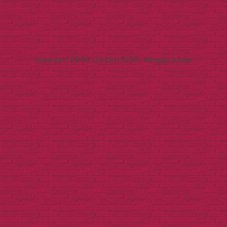
Buka jam 09.00 s/d jam 16.00 , Minggu tutup