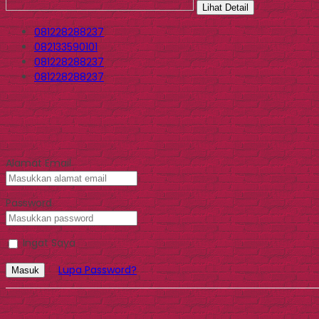
Lihat Detail
081228288237
082133590101
081228288237
081228288237
Alamat Email
Password
Ingat Saya
Lupa Password?
Masuk