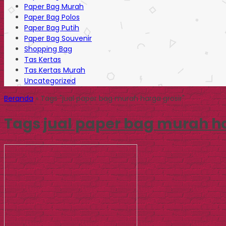
Paper Bag Murah
Paper Bag Polos
Paper Bag Putih
Paper Bag Souvenir
Shopping Bag
Tas Kertas
Tas Kertas Murah
Uncategorized
Beranda
»
Tags "jual paper bag murah harga grosir"
Tags
jual paper bag murah ha