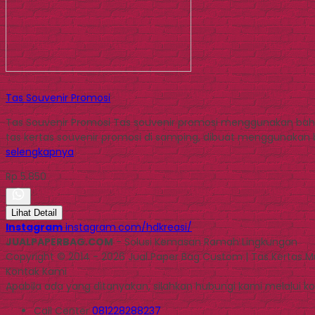
Tas Souvenir Promosi
Tas Souvenir Promosi Tas souvenir promosi menggunakan baha
tas kertas souvenir promosi di samping, dibuat menggunakan bah
selengkapnya
Rp 5.850
Lihat Detail
Instagram
instagram.com/hdkreasi/
JUALPAPERBAG.COM
- Solusi Kemasan Ramah Lingkungan
Copyright © 2014 - 2026 Jual Paper Bag Custom | Tas Kertas 
Kontak Kami
Apabila ada yang ditanyakan, silahkan hubungi kami melalui kon
Call Center
081228288237