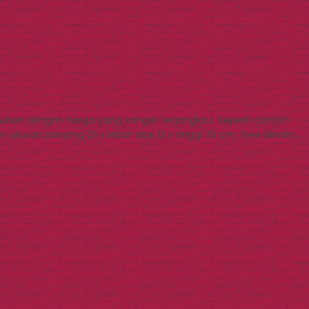
tuhan dengan harga yang sangat terjangkau. Seperti contoh
ukuran panjang 25 x lebar alas 12 x tinggi 35 cm, free desain,…