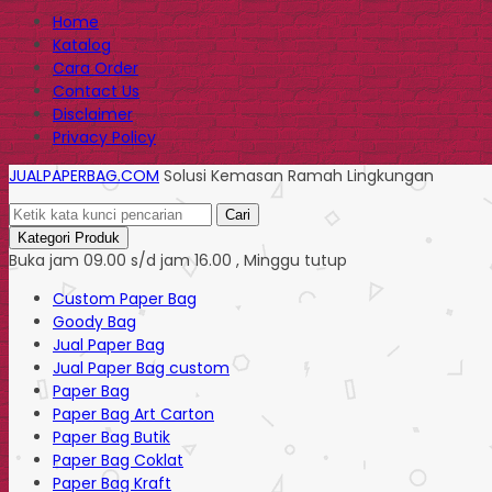
Home
Katalog
Cara Order
Contact Us
Disclaimer
Privacy Policy
JUALPAPERBAG.COM
Solusi Kemasan Ramah Lingkungan
Cari
Kategori Produk
Buka jam 09.00 s/d jam 16.00 , Minggu tutup
Custom Paper Bag
Goody Bag
Jual Paper Bag
Jual Paper Bag custom
Paper Bag
Paper Bag Art Carton
Paper Bag Butik
Paper Bag Coklat
Paper Bag Kraft