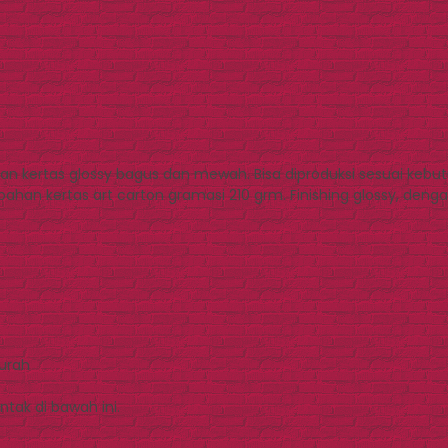
n kertas glossy bagus dan mewah. Bisa diproduksi sesuai kebu
an kertas art carton gramasi 210 grm. Finishing glossy, dengan 
Murah
tak di bawah ini.