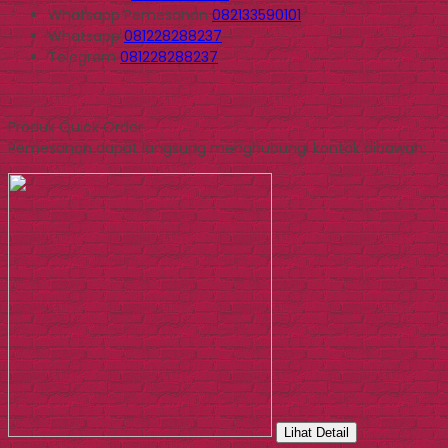
Whatsapp
Pemesanan
082133590101
Whatsapp
081228288237
Telegram
081228288237
Produk Quick Order
Pemesanan dapat langsung menghubungi kontak dibawah:
Lihat Detail