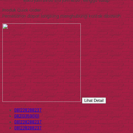
Buka jam 09.00 s/d jam 16.00 , Minggu tutup
Produk Quick Order
Pemesanan dapat langsung menghubungi kontak dibawah:
Lihat Detail
081228288237
082133590101
081228288237
081228288237