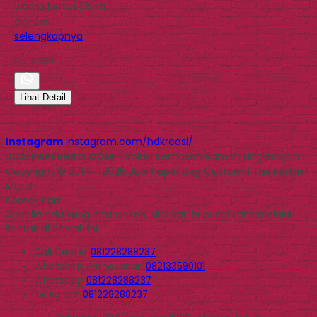
warna kertas) bisa
diorder…
selengkapnya
Rp 3.000
Lihat Detail
Instagram
instagram.com/hdkreasi/
JUALPAPERBAG.COM
- Solusi Kemasan Ramah Lingkungan
Copyright © 2014 - 2026 Jual Paper Bag Custom | Tas Kertas
Murah
Kontak Kami
Apabila ada yang ditanyakan, silahkan hubungi kami melalui
kontak di bawah ini.
Call Center
081228288237
Whatsapp
Pemesanan
082133590101
Whatsapp
081228288237
Telegram
081228288237