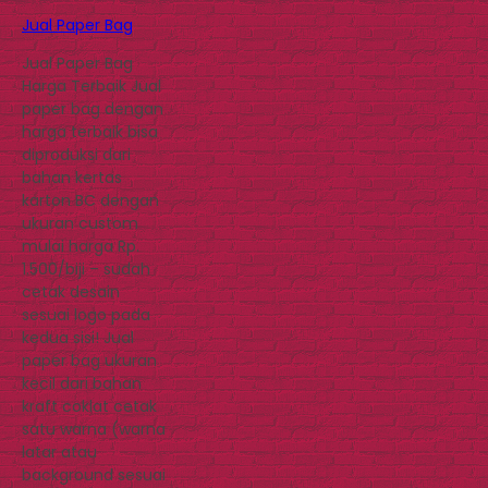
Jual Paper Bag
Jual Paper Bag
Harga Terbaik Jual
paper bag dengan
harga terbaik bisa
diproduksi dari
bahan kertas
karton BC dengan
ukuran custom
mulai harga Rp.
1.500/biji – sudah
cetak desain
sesuai logo pada
kedua sisi! Jual
paper bag ukuran
kecil dari bahan
kraft coklat cetak
satu warna (warna
latar atau
background sesuai