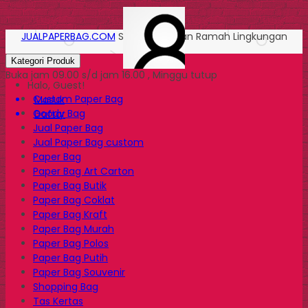
JUALPAPERBAG.COM
Solusi Kemasan Ramah Lingkungan
Kategori Produk
Buka jam 09.00 s/d jam 16.00 , Minggu tutup
Halo, Guest!
Custom Paper Bag
Masuk
Goody Bag
Daftar
Jual Paper Bag
Jual Paper Bag custom
Paper Bag
Paper Bag Art Carton
Paper Bag Butik
Paper Bag Coklat
Paper Bag Kraft
Paper Bag Murah
Paper Bag Polos
Paper Bag Putih
Paper Bag Souvenir
Shopping Bag
Tas Kertas