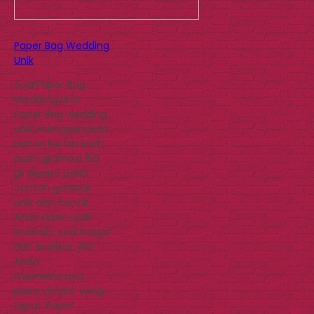
Paper Bag Wedding
Unik
Jual Paper Bag
Wedding Unik
Paper Bag wedding
unik menggunakan
bahan kertas kraft
putih gramasi 150
gr seperti pada
contoh gambar
unik dan cantik.
Anda tidak usah
khawatir soal harga
dan kualitas, jika
Anda
memesannya
pada vendor yang
tepat. Paper