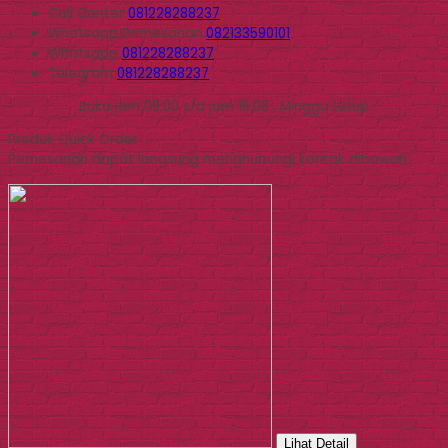
Call Center
081228288237
Whatsapp
Pemesanan
082133590101
Whatsapp
081228288237
Telegram
081228288237
Buka jam 09.00 s/d jam 16.00 , Minggu tutup
Produk Quick Order
Pemesanan dapat langsung menghubungi kontak dibawah:
Lihat Detail