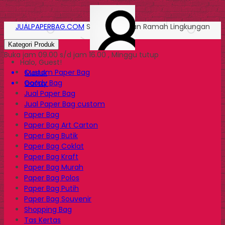
JUALPAPERBAG.COM
Solusi Kemasan Ramah Lingkungan
Kategori Produk
Buka jam 09.00 s/d jam 16.00 , Minggu tutup
Halo, Guest!
Custom Paper Bag
Masuk
Goody Bag
Daftar
Jual Paper Bag
Jual Paper Bag custom
Paper Bag
Paper Bag Art Carton
Paper Bag Butik
Paper Bag Coklat
Paper Bag Kraft
Paper Bag Murah
Paper Bag Polos
Paper Bag Putih
Paper Bag Souvenir
Shopping Bag
Tas Kertas