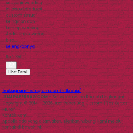
souvenir wedding
ini bisa diproduksi
custom sesuai
keinginan dan
konsep wedding
Anda. Untuk warna
bisa…
selengkapnya
Rp 2.850
Lihat Detail
Instagram
instagram.com/hdkreasi/
JUALPAPERBAG.COM
- Solusi Kemasan Ramah Lingkungan
Copyright © 2014 - 2026 Jual Paper Bag Custom | Tas Kertas
Murah
Kontak Kami
Apabila ada yang ditanyakan, silahkan hubungi kami melalui
kontak di bawah ini.