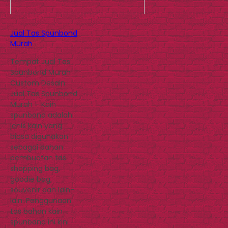
Jual Tas Spunbond
Murah
Tempat Jual Tas
Spunbond Murah
Custom Desain
Jual Tas Spunbond
Murah – Kain
spunbond adalah
jenis kain yang
biasa digunakan
sebagai bahan
pembuatan tas
shopping bag,
goodie bag,
souvenir dan lain-
lain. Penggunaan
tas bahan kain
spunbond ini kini