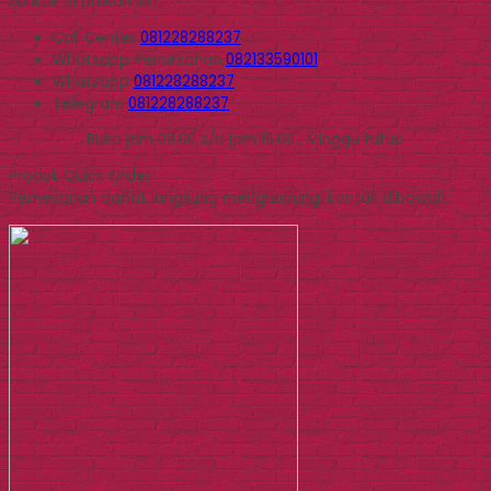
kontak di bawah ini.
Call Center
081228288237
Whatsapp
Pemesanan
082133590101
Whatsapp
081228288237
Telegram
081228288237
Buka jam 09.00 s/d jam 16.00 , Minggu tutup
Produk Quick Order
Pemesanan dapat langsung menghubungi kontak dibawah: