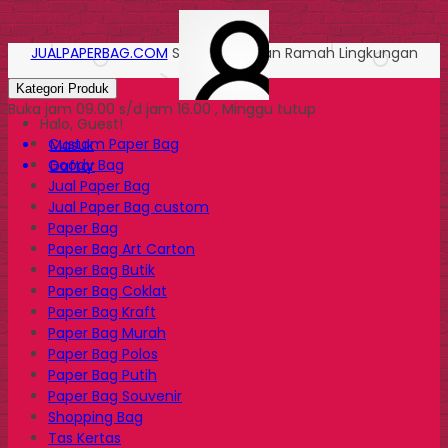
JUALPAPERBAG.COM
Solusi Kemasan Ramah Lingkungan
Kategori Produk
Buka jam 09.00 s/d jam 16.00 , Minggu tutup
Halo, Guest!
Custom Paper Bag
Masuk
Goody Bag
Daftar
Jual Paper Bag
Jual Paper Bag custom
Paper Bag
Paper Bag Art Carton
Paper Bag Butik
Paper Bag Coklat
Paper Bag Kraft
Paper Bag Murah
Paper Bag Polos
Paper Bag Putih
Paper Bag Souvenir
Shopping Bag
Tas Kertas