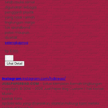
telah mulai ramai
digunakan sebagai
pengganti plastik
yang tidak ramah
lingkungan. Harga
tas spundbond
polos maupun
dicetak…
selengkapnya
Rp 5.000
Lihat Detail
Instagram
instagram.com/hdkreasi/
JUALPAPERBAG.COM
- Solusi Kemasan Ramah Lingkungan
Copyright © 2014 - 2026 Jual Paper Bag Custom | Tas Kertas
Murah
Kontak Kami
Apabila ada yang ditanyakan, silahkan hubungi kami melalui