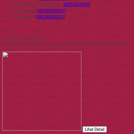
Whatsapp
Pemesanan
082133590101
Whatsapp
081228288237
Telegram
081228288237
Produk Quick Order
Pemesanan dapat langsung menghubungi kontak dibawah:
Lihat Detail