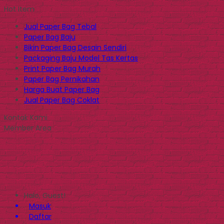
Hot Item
Jual Paper Bag Tebal
Paper Bag Baju
Bikin Paper Bag Desain Sendiri
Packaging Baju Model Tas Kertas
Print Paper Bag Murah
Paper Bag Pernikahan
Harga Buat Paper Bag
Jual Paper Bag Coklat
Kontak Kami
Member Area
Halo, Guest!
Masuk
Daftar