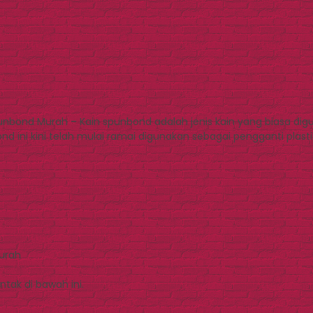
nbond Murah – Kain spunbond adalah jenis kain yang biasa di
nd ini kini telah mulai ramai digunakan sebagai pengganti plas
Murah
tak di bawah ini.