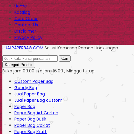
Home
Katalog
Cara Order
Contact Us
Disclaimer
Privacy Policy
JUALPAPERBAG.COM
Solusi Kemasan Ramah Lingkungan
Cari
Kategori Produk
Buka jam 09.00 s/d jam 16.00 , Minggu tutup
Custom Paper Bag
Goody Bag
Jual Paper Bag
Jual Paper Bag custom
Paper Bag
Paper Bag Art Carton
Paper Bag Butik
Paper Bag Coklat
Paper Bag Kraft