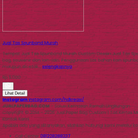
Jual Tas Spunbond Murah
Tempat Jual Tas Spunbond Murah Custom Desain Jual Tas Spu
bag, souvenir dan lain-lain. Penggunaan tas bahan kain spunbo
maupun dicetak…
selengkapnya
Rp 5.000
Lihat Detail
Instagram
instagram.com/hdkreasi/
JUALPAPERBAG.COM
- Solusi Kemasan Ramah Lingkungan
Copyright © 2014 - 2026 Jual Paper Bag Custom | Tas Kertas 
Kontak Kami
Apabila ada yang ditanyakan, silahkan hubungi kami melalui kon
Call Center
081228288237