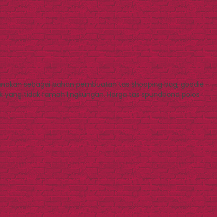
gunakan sebagai bahan pembuatan tas shopping bag, goodie
tik yang tidak ramah lingkungan. Harga tas spundbond polos