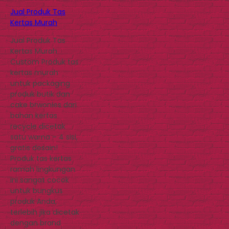
Jual Produk Tas
Kertas Murah
Jual Produk Tas
Kertas Murah
Custom Produk tas
kertas murah
untuk packaging
produk butik dan
cake brwonies dari
bahan kertas
recycle dicetak
satu warna – 4 sisi,
gratis desain!
Produk tas kertas
ramah lingkungan
ini sangat cocok
untuk bungkus
produk Anda,
terlebih jika dicetak
dengan brand