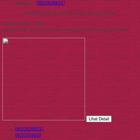
Telegram
081228288237
Buka jam 09.00 s/d jam 16.00 , Minggu tutup
Produk Quick Order
Pemesanan dapat langsung menghubungi kontak dibawah:
Lihat Detail
081228288237
082133590101