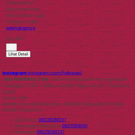
Anda, bukhan
hanya kemasan
biasa, namun juga
menjadi media…
selengkapnya
Rp 3.000
Lihat Detail
Instagram
instagram.com/hdkreasi/
JUALPAPERBAG.COM
- Solusi Kemasan Ramah Lingkungan
Copyright © 2014 - 2026 Jual Paper Bag Custom | Tas Kertas
Murah
Kontak Kami
Apabila ada yang ditanyakan, silahkan hubungi kami melalui
kontak di bawah ini.
Call Center
081228288237
Whatsapp
Pemesanan
082133590101
Whatsapp
081228288237