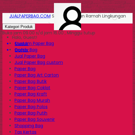
JUALPAPERBAG.COM
Solusi Kemasan Ramah Lingkungan
Kategori Produk
Buka jam 09.00 s/d jam 16.00 , Minggu tutup
Halo, Guest!
Custom Paper Bag
Masuk
Goody Bag
Daftar
Jual Paper Bag
Jual Paper Bag custom
Paper Bag
Paper Bag Art Carton
Paper Bag Butik
Paper Bag Coklat
Paper Bag Kraft
Paper Bag Murah
Paper Bag Polos
Paper Bag Putih
Paper Bag Souvenir
Shopping Bag
Tas Kertas