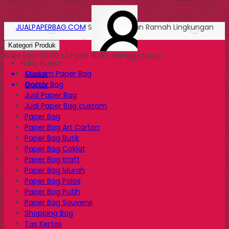
JUALPAPERBAG.COM
Solusi Kemasan Ramah Lingkungan
Kategori Produk
Buka jam 09.00 s/d jam 16.00 , Minggu tutup
Halo, Guest!
Custom Paper Bag
Masuk
Goody Bag
Daftar
Jual Paper Bag
Jual Paper Bag custom
Paper Bag
Paper Bag Art Carton
Paper Bag Butik
Paper Bag Coklat
Paper Bag Kraft
Paper Bag Murah
Paper Bag Polos
Paper Bag Putih
Paper Bag Souvenir
Shopping Bag
Tas Kertas