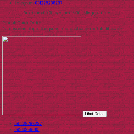
Telegram
081228288237
Buka jam 09.00 s/d jam 16.00 , Minggu tutup
Produk Quick Order
Pemesanan dapat langsung menghubungi kontak dibawah:
Lihat Detail
081228288237
082133590101