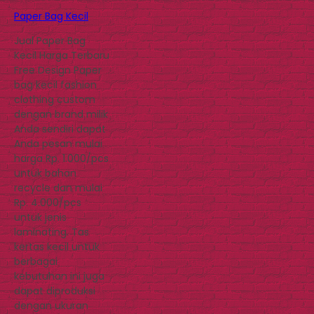
Paper Bag Kecil
Jual Paper Bag
Kecil Harga Terbaru
Free Design Paper
bag kecil fashion
clothing custom
dengan brand milik
Anda sendiri dapat
Anda pesan mulai
harga Rp. 1.000/pcs
untuk bahan
recycle dan mulai
Rp. 4.000/pcs
untuk jenis
laminating. Tas
kertas kecil untuk
berbagai
kebutuhan ini juga
dapat diproduksi
dengan ukuran