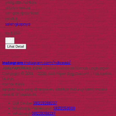
yang dibutuhkan,
artinya sesuai
dengan spesifikasi
produk…
selengkapnya
Rp 5.850
Lihat Detail
Instagram
instagram.com/hdkreasi/
JUALPAPERBAG.COM
- Solusi Kemasan Ramah Lingkungan
Copyright © 2014 - 2026 Jual Paper Bag Custom | Tas Kertas
Murah
Kontak Kami
Apabila ada yang ditanyakan, silahkan hubungi kami melalui
kontak di bawah ini.
Call Center
081228288237
Whatsapp
Pemesanan
082133590101
Whatsapp
081228288237