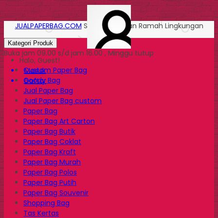
JUALPAPERBAG.COM
Solusi Kemasan Ramah Lingkungan
Kategori Produk
Buka jam 09.00 s/d jam 16.00 , Minggu tutup
Halo, Guest!
Custom Paper Bag
Masuk
Goody Bag
Daftar
Jual Paper Bag
Jual Paper Bag custom
Paper Bag
Paper Bag Art Carton
Paper Bag Butik
Paper Bag Coklat
Paper Bag Kraft
Paper Bag Murah
Paper Bag Polos
Paper Bag Putih
Paper Bag Souvenir
Shopping Bag
Tas Kertas