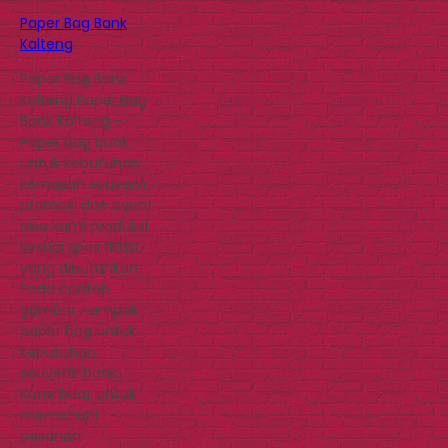
Paper Bag Bank
Kalteng
Paper Bag Bank
Kalteng Paper Bag
Bank Kalteng –
Paper bag bank
untuk kebutuhan
kemasan souvenir,
promosi dan event
bisa kami produksi
sesuai spesifikasi
yang dibutuhkan.
Pada contoh
gambar nampak
paper bag untuk
kebutuhan
souvenir bank.
Kami buat untuk
memenuhi
pesanan