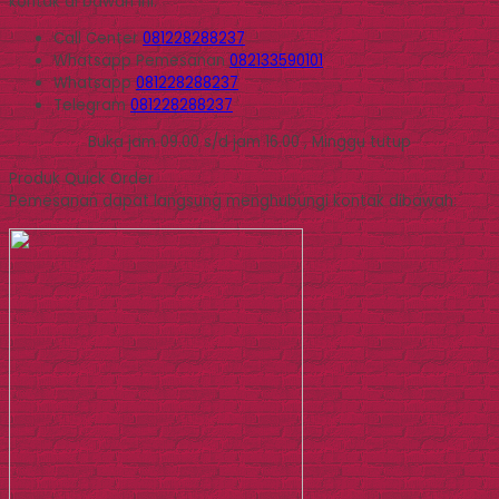
kontak di bawah ini.
Call Center
081228288237
Whatsapp
Pemesanan
082133590101
Whatsapp
081228288237
Telegram
081228288237
Buka jam 09.00 s/d jam 16.00 , Minggu tutup
Produk Quick Order
Pemesanan dapat langsung menghubungi kontak dibawah: