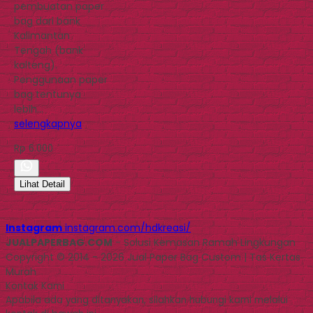
pembuatan paper
bag dari bank
Kalimantan
Tengah (bank
kalteng).
Penggunaan paper
bag tentunya
lebih…
selengkapnya
Rp 6.000
Lihat Detail
Instagram
instagram.com/hdkreasi/
JUALPAPERBAG.COM
- Solusi Kemasan Ramah Lingkungan
Copyright © 2014 - 2026 Jual Paper Bag Custom | Tas Kertas
Murah
Kontak Kami
Apabila ada yang ditanyakan, silahkan hubungi kami melalui