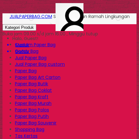
JUALPAPERBAG.COM
Solusi Kemasan Ramah Lingkungan
Kategori Produk
Buka jam 09.00 s/d jam 16.00 , Minggu tutup
Halo, Guest!
Custom Paper Bag
Masuk
Goody Bag
Daftar
Jual Paper Bag
Jual Paper Bag custom
Paper Bag
Paper Bag Art Carton
Paper Bag Butik
Paper Bag Coklat
Paper Bag Kraft
Paper Bag Murah
Paper Bag Polos
Paper Bag Putih
Paper Bag Souvenir
Shopping Bag
Tas Kertas