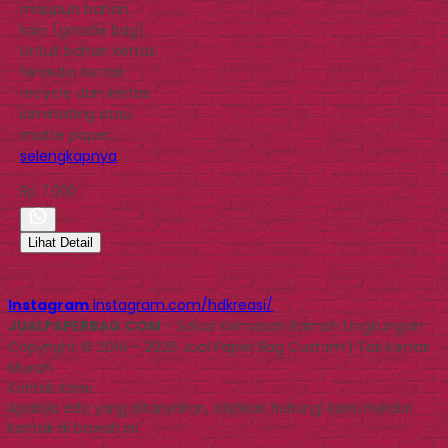
maupun bahan
kain (goodie bag).
Untuk bahan kertas
tersedia kertas
recycle dan kertas
laminating atau
matte paper…
selengkapnya
Rp 7.000
Lihat Detail
Instagram
instagram.com/hdkreasi/
JUALPAPERBAG.COM
- Solusi Kemasan Ramah Lingkungan
Copyright © 2014 - 2026 Jual Paper Bag Custom | Tas Kertas
Murah
Kontak Kami
Apabila ada yang ditanyakan, silahkan hubungi kami melalui
kontak di bawah ini.