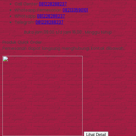
Call Center
081228288237
Whatsapp
Pemesanan
082133590101
Whatsapp
081228288237
Telegram
081228288237
Buka jam 09.00 s/d jam 16.00 , Minggu tutup
Produk Quick Order
Pemesanan dapat langsung menghubungi kontak dibawah:
Lihat Detail