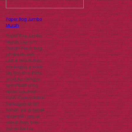
Paper Bag Jumbo
Murah
Paper Bag Jumbo
Murah Custom
Design Paper bag
jumbo murah
untuk kebutuhan
packaging produk
big size bisa kami
produksi dengan
spesifikasi yang
Anda butuhkan.
Kami menyediakan
berbagai pilihan
bahan yang dapat
Anda pilih sesuai
kebutuhan, baik
bahan kertas