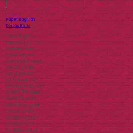
Paper Bag Tas
Kertas Butik
Paper Bag Tas
Kertas Butik | Tas
Kantong Butik
Paper bag tas
kertas butik atau
kantong butik
untuk wadah
produk pakaian
bisa Anda dipesan
di 0812.1718.0308.
Mulai harga Rp.
2.000/pcs untuk
ukuran jumbo
dengan bahan
kertas recycle.
Kantong kertas