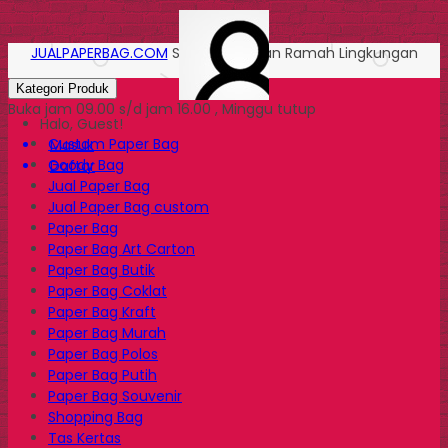
JUALPAPERBAG.COM
Solusi Kemasan Ramah Lingkungan
Kategori Produk
Buka jam 09.00 s/d jam 16.00 , Minggu tutup
Halo, Guest!
Custom Paper Bag
Masuk
Goody Bag
Daftar
Jual Paper Bag
Jual Paper Bag custom
Paper Bag
Paper Bag Art Carton
Paper Bag Butik
Paper Bag Coklat
Paper Bag Kraft
Paper Bag Murah
Paper Bag Polos
Paper Bag Putih
Paper Bag Souvenir
Shopping Bag
Tas Kertas