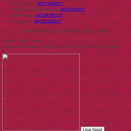
Call Center
081228288237
Whatsapp
Pemesanan
082133590101
Whatsapp
081228288237
Telegram
081228288237
Buka jam 09.00 s/d jam 16.00 , Minggu tutup
Produk Quick Order
Pemesanan dapat langsung menghubungi kontak dibawah:
Lihat Detail