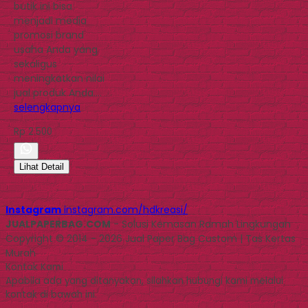
butik ini bisa
menjadi media
promosi brand
usaha Anda yang
sekaligus
meningkatkan nilai
jual produk Anda….
selengkapnya
Rp 2.500
Lihat Detail
Instagram
instagram.com/hdkreasi/
JUALPAPERBAG.COM
- Solusi Kemasan Ramah Lingkungan
Copyright © 2014 - 2026 Jual Paper Bag Custom | Tas Kertas
Murah
Kontak Kami
Apabila ada yang ditanyakan, silahkan hubungi kami melalui
kontak di bawah ini.