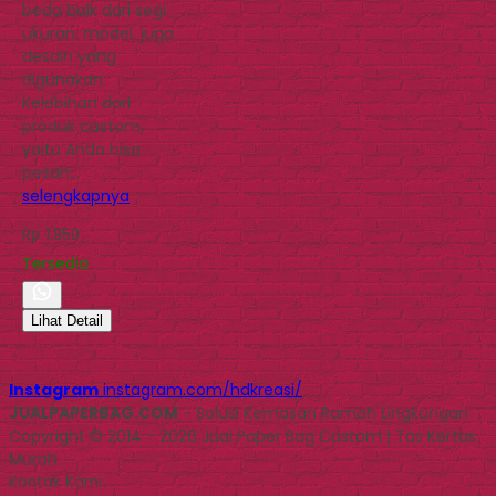
beda baik dari segi
ukuran, model, juga
desain yang
digunakan.
Kelebihan dari
produk custom,
yaitu Anda bisa
pesan…
selengkapnya
Rp 1.850
Tersedia
Lihat Detail
Instagram
instagram.com/hdkreasi/
JUALPAPERBAG.COM
- Solusi Kemasan Ramah Lingkungan
Copyright © 2014 - 2026 Jual Paper Bag Custom | Tas Kertas
Murah
Kontak Kami