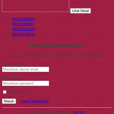
Lihat Detail
081228288237
082133590101
081228288237
081228288237
Masuk ke akun Anda
Selamat datang kembali, silahkan login ke akun Anda.
Alamat Email
Password
Ingat Saya
Lupa Password?
Masuk
Belum menjadi member?
Daftar