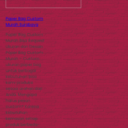
Paper Bag Custom
Murah Surabaya
Paper Bag Custom
Murah Bisa Request
Ukuran dan Desain
Paper Bag Custom
Murah – Custom
ukuran paper bag
untuk berbagai
kebutuhan bisa
kami produksi
sesuai arahan dari
Anda. Mengapa
harus pesan
custom? Karena
kebutuhan
kemasan setiap
produk berbeda-