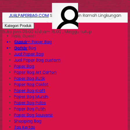
JUALPAPERBAG.COM
Solusi Kemasan Ramah Lingkungan
Kategori Produk
Buka jam 09.00 s/d jam 16.00 , Minggu tutup
Halo, Guest!
Custom Paper Bag
Masuk
Goody Bag
Daftar
Jual Paper Bag
Jual Paper Bag custom
Paper Bag
Paper Bag Art Carton
Paper Bag Butik
Paper Bag Coklat
Paper Bag Kraft
Paper Bag Murah
Paper Bag Polos
Paper Bag Putih
Paper Bag Souvenir
Shopping Bag
Tas Kertas