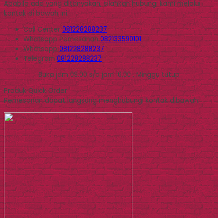
Apabila ada yang ditanyakan, silahkan hubungi kami melalui
kontak di bawah ini.
Call Center
081228288237
Whatsapp
Pemesanan
082133590101
Whatsapp
081228288237
Telegram
081228288237
Buka jam 09.00 s/d jam 16.00 , Minggu tutup
Produk Quick Order
Pemesanan dapat langsung menghubungi kontak dibawah: