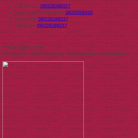
Call Center
081228288237
Whatsapp
Pemesanan
082133590101
Whatsapp
081228288237
Telegram
081228288237
Produk Quick Order
Pemesanan dapat langsung menghubungi kontak dibawah: