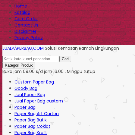
Home
Katalog
Cara Order
Contact Us
Disclaimer
Privacy Policy
JUALPAPERBAG.COM
Solusi Kemasan Ramah Lingkungan
Cari
Kategori Produk
Buka jam 09.00 s/d jam 16.00 , Minggu tutup
Custom Paper Bag
Goody Bag
Jual Paper Bag
Jual Paper Bag custom
Paper Bag
Paper Bag Art Carton
Paper Bag Butik
Paper Bag Coklat
Paper Bag Kraft