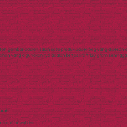
oh gambar adalah salah satu produk paper bag yang dipesan oleh
han yang digunakannya adalah kertas kraft 120 gram sehingga ha
Murah
tak di bawah ini.