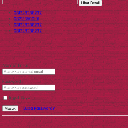
Lihat Detail
081228288237
082133590101
081228288237
081228288237
Alamat Email
Password
Ingat Saya
Lupa Password?
Masuk