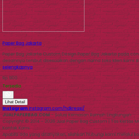
Paper Bag Jakarta
Paper Bag Jakarta Custom Design Paper Bag Jakarta pada cont
desainnya tersbut disesuaikan dengan nama toko klien kami. Ba
selengkapnya
Rp 900
Tersedia
Lihat Detail
Instagram
instagram.com/hdkreasi/
JUALPAPERBAG.COM
- Solusi Kemasan Ramah Lingkungan
Copyright © 2014 - 2026 Jual Paper Bag Custom | Tas Kertas 
Kontak Kami
Apabila ada yang ditanyakan, silahkan hubungi kami melalui kon