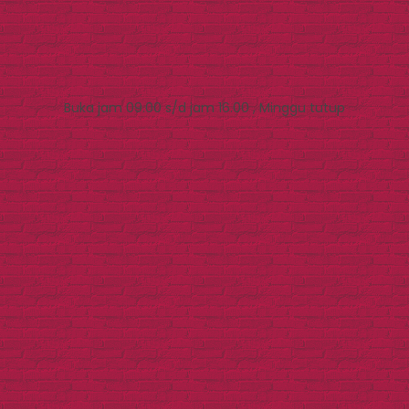
Buka jam 09.00 s/d jam 16.00 , Minggu tutup