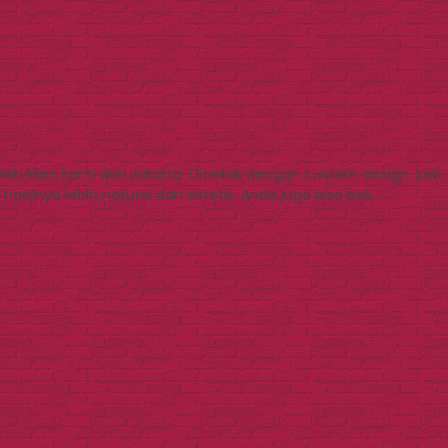
 klien kami dari Jakarta. Dicetak dengan custom design, jadi
silnya lebih natural dan estetik. Anda juga bisa beli…