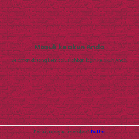
Masuk ke akun Anda
Selamat datang kembali, silahkan login ke akun Anda.
Belum menjadi member?
Daftar