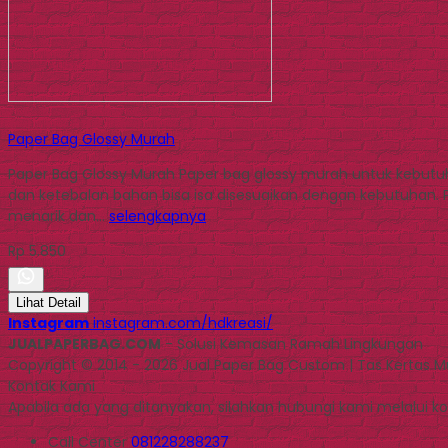
Paper Bag Glossy Murah
Paper Bag Glossy Murah Paper bag glossy murah untuk kebutuha
dan ketebalan bahan bisa isa disesuaikan dengan kebutuhan.
menarik dan…
selengkapnya
Rp 5.850
Lihat Detail
Instagram
instagram.com/hdkreasi/
JUALPAPERBAG.COM
- Solusi Kemasan Ramah Lingkungan
Copyright © 2014 - 2026 Jual Paper Bag Custom | Tas Kertas 
Kontak Kami
Apabila ada yang ditanyakan, silahkan hubungi kami melalui kon
Call Center
081228288237