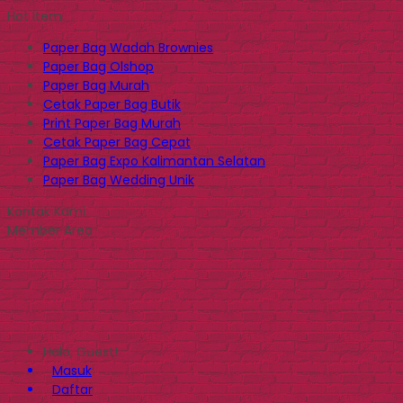
Hot Item
Paper Bag Wadah Brownies
Paper Bag Olshop
Paper Bag Murah
Cetak Paper Bag Butik
Print Paper Bag Murah
Cetak Paper Bag Cepat
Paper Bag Expo Kalimantan Selatan
Paper Bag Wedding Unik
Kontak Kami
Member Area
Halo, Guest!
Masuk
Daftar