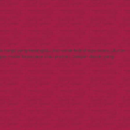
 harga yang terjangkau. Bisa cetak brand logo acara, ukuran
gan model landscape atau protrait. Dengan desain yang