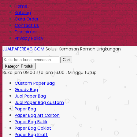
Home
Katalog
Cara Order
Contact Us
Disclaimer
Privacy Policy
JUALPAPERBAG.COM
Solusi Kemasan Ramah Lingkungan
Cari
Kategori Produk
Buka jam 09.00 s/d jam 16.00 , Minggu tutup
Custom Paper Bag
Goody Bag
Jual Paper Bag
Jual Paper Bag custom
Paper Bag
Paper Bag Art Carton
Paper Bag Butik
Paper Bag Coklat
Paper Bag Kraft