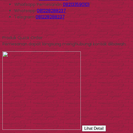
Whatsapp
Pemesanan
082133590101
Whatsapp
081228288237
Telegram
081228288237
Produk Quick Order
Pemesanan dapat langsung menghubungi kontak dibawah:
Lihat Detail