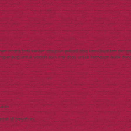
n acara, baik kantor ataupun pribadi bisa kami buatkan dengan
 Paper bag untuk wadah souvenir atau untuk kemasan butik den
Murah
tak di bawah ini.