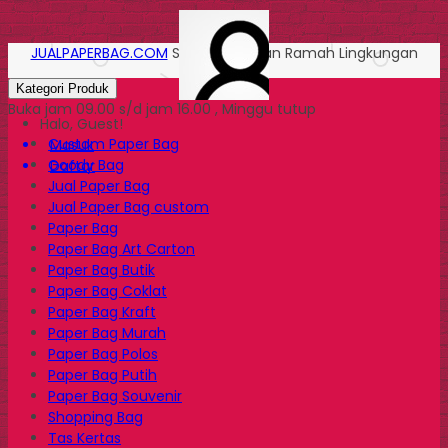
JUALPAPERBAG.COM
Solusi Kemasan Ramah Lingkungan
Kategori Produk
Buka jam 09.00 s/d jam 16.00 , Minggu tutup
Halo, Guest!
Custom Paper Bag
Masuk
Goody Bag
Daftar
Jual Paper Bag
Jual Paper Bag custom
Paper Bag
Paper Bag Art Carton
Paper Bag Butik
Paper Bag Coklat
Paper Bag Kraft
Paper Bag Murah
Paper Bag Polos
Paper Bag Putih
Paper Bag Souvenir
Shopping Bag
Tas Kertas