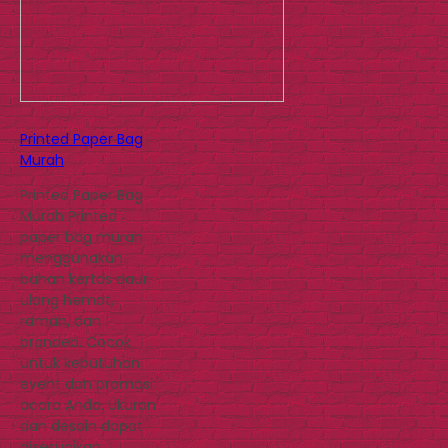
Printed Paper Bag
Murah
Printed Paper Bag
Murah Printed
paper bag murah
menggunakan
bahan kertas daur
ulang hemat,
ramah, dan
branded. Cocok
untuk kebutuhan
event dan promosi
acara Anda. Ukuran
dan desain dapat
disesuaikan