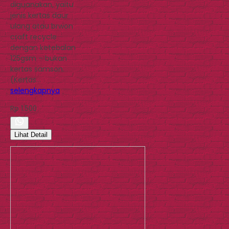
diguanakan, yaitu
jenis kertas daur
ulang atau brwon
craft recycle
dengan ketebalan
125gsm – bukan
kertas samson.
(Kertas…
selengkapnya
Rp 1.500
Lihat Detail