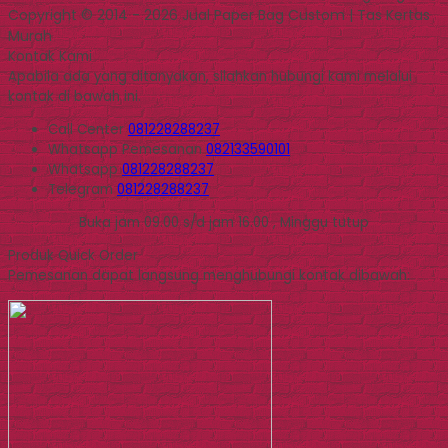
Copyright © 2014 - 2026 Jual Paper Bag Custom | Tas Kertas
Murah
Kontak Kami
Apabila ada yang ditanyakan, silahkan hubungi kami melalui
kontak di bawah ini.
Call Center
081228288237
Whatsapp
Pemesanan
082133590101
Whatsapp
081228288237
Telegram
081228288237
Buka jam 09.00 s/d jam 16.00 , Minggu tutup
Produk Quick Order
Pemesanan dapat langsung menghubungi kontak dibawah: