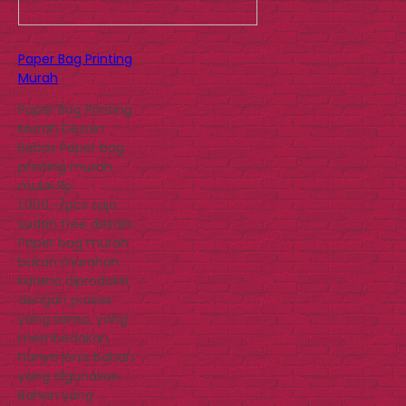
Paper Bag Printing
Murah
Paper Bag Printing
Murah Desain
Bebas Paper bag
printing murah
mulai Rp.
1.000,-/pcs saja
sudah free desain.
Paper bag murah
bukan murahan
karena diproduksi
dengan proses
yang sama, yang
membedakan
hanya jenis bahan
yang digunakan.
Bahan yang