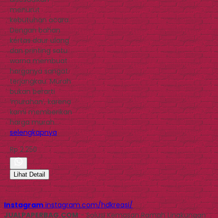
menurut
kebutuhan acara.
Dengan bahan
kertas daur ulang
dan printing satu
warna membuat
harganya sangat
terjangkau. Murah
bukan berarti
‘murahan’, karena
kami memberikan
harga murah…
selengkapnya
Rp 2.250
Lihat Detail
Instagram
instagram.com/hdkreasi/
JUALPAPERBAG.COM
- Solusi Kemasan Ramah Lingkungan