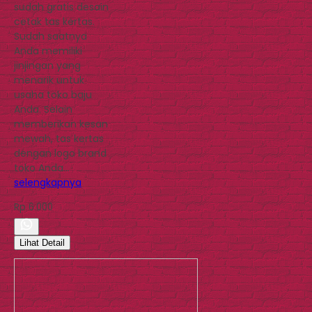
sudah gratis desain
cetak tas kertas.
Sudah saatnya
Anda memiliki
jinjingan yang
menarik untuk
usaha toko baju
Anda. Selain
memberikan kesan
mewah, tas kertas
dengan logo brand
toko Anda…
selengkapnya
Rp 6.000
Lihat Detail