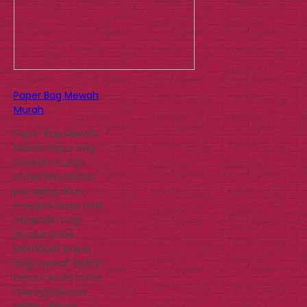
Paper Bag Mewah
Murah
Paper Bag Mewah
Murah Paper bag
mewah murah
untuk kebutuhan
pacaking akan
menjadi daya tarik
tersendiri bagi
produk Anda.
Membuat paper
bag mewah bukan
berarti Anda harus
merogok kocek
terlalu dalam.