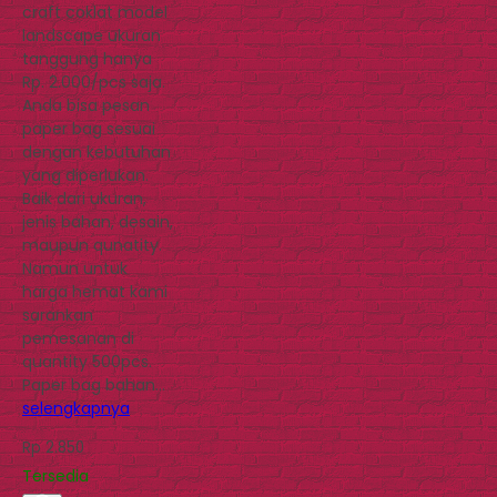
craft coklat model
landscape ukuran
tanggung hanya
Rp. 2.000/pcs saja.
Anda bisa pesan
paper bag sesuai
dengan kebutuhan
yang diperlukan.
Baik dari ukuran,
jenis bahan, desain,
maupun qunatity.
Namun untuk
harga hemat kami
sarankan
pemesanan di
quantity 500pcs.
Paper bag bahan…
selengkapnya
Rp 2.850
Tersedia