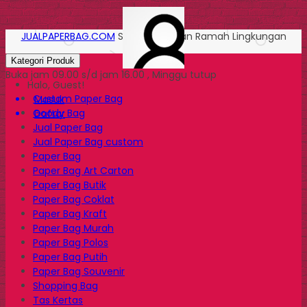
JUALPAPERBAG.COM
Solusi Kemasan Ramah Lingkungan
Kategori Produk
Buka jam 09.00 s/d jam 16.00 , Minggu tutup
Halo, Guest!
Custom Paper Bag
Masuk
Goody Bag
Daftar
Jual Paper Bag
Jual Paper Bag custom
Paper Bag
Paper Bag Art Carton
Paper Bag Butik
Paper Bag Coklat
Paper Bag Kraft
Paper Bag Murah
Paper Bag Polos
Paper Bag Putih
Paper Bag Souvenir
Shopping Bag
Tas Kertas