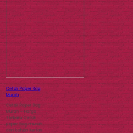
Cetak Paper Bag
Murah
Cetak Paper Bag
Murah – Harga
Terbaru Cetak
paper bag murah
dari bahan kertas