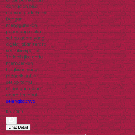
dan jualan bisa
dipesan pada kami.
Dengan
menggunakan
paper bag maka
setiap acara yang
digelar akan terasa
semakin spesial.
Terlebih jika anda
memberikan
bingkisan yang
menarik untuk
setiap tamu
undangan dalam
acara tersebut….
selengkapnya
Rp 7.000
Lihat Detail