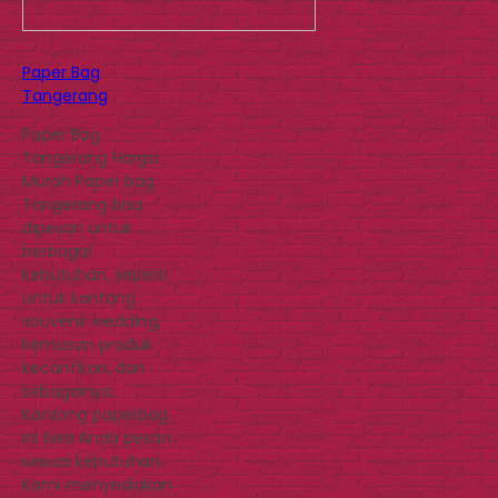
Paper Bag
Tangerang
Paper Bag
Tangerang Harga
Murah Paper bag
Tangerang bisa
dipesan untuk
berbagai
kebutuhan, seperti
untuk kantong
souvenir wedding,
kemasan produk
kecantikan, dan
sebagainya.
Kantong paperbag
ini bisa Anda pesan
sesuai kebutuhan.
Kami menyediakan