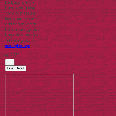
berbagai pilihan
bahan yang bisa
Anda pilih sesuai
keinginan. Mulai
dari bahan kertas,
bahan kain (goody
bag), dan juga foil
(standing poch)….
selengkapnya
Rp 2.750
Lihat Detail