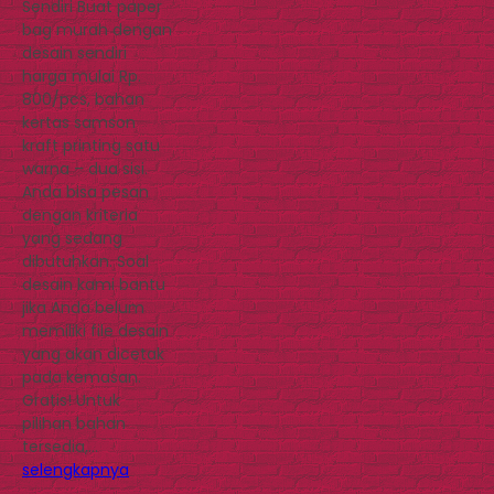
Sendiri Buat paper
bag murah dengan
desain sendiri
harga mulai Rp.
800/pcs, bahan
kertas samson
kraft printing satu
warna – dua sisi.
Anda bisa pesan
dengan kriteria
yang sedang
dibutuhkan. Soal
desain kami bantu
jika Anda belum
memiliki file desain
yang akan dicetak
pada kemasan.
Gratis! Untuk
pilihan bahan
tersedia,…
selengkapnya