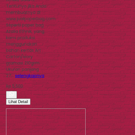
Tentunya jika Anda
membuatnya di
www.jualpaperbag.com.
Seperti paper bag
Azalia Ethnik, yang
kami produksi
menggunakan
bahan kertas Art
Carton/ivory
gramasi 210grm.
Ukuran panjang
27…
selengkapnya
Rp 5.500
Lihat Detail