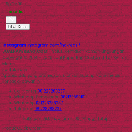
Rp 2.500
Tersedia
Lihat Detail
Instagram
instagram.com/hdkreasi/
JUALPAPERBAG.COM
- Solusi Kemasan Ramah Lingkungan
Copyright © 2014 - 2026 Jual Paper Bag Custom | Tas Kertas
Murah
Kontak Kami
Apabila ada yang ditanyakan, silahkan hubungi kami melalui
kontak di bawah ini.
Call Center
081228288237
Whatsapp
Pemesanan
082133590101
Whatsapp
081228288237
Telegram
081228288237
Buka jam 09.00 s/d jam 16.00 , Minggu tutup
Produk Quick Order