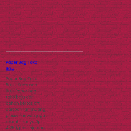
Paper Bag Toko
Baju
Paper Bag Toko
Baju | Kemasan
Baju Paper bag
toko baju dari
bahan kertas art
cartoon laminating
glossy mewah juga
murah, hanya Rp.
4.250/pcs saja dan