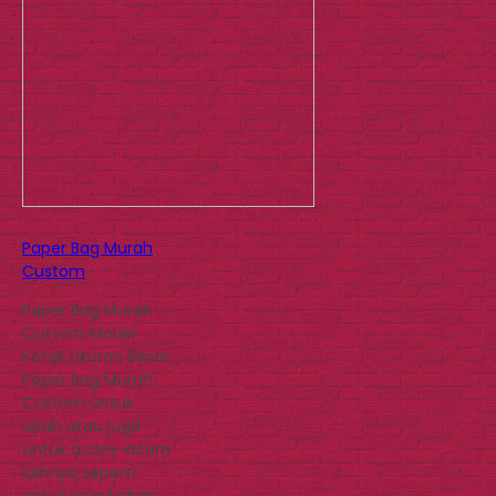
Paper Bag Murah
Custom
Paper Bag Murah
Custom Model
Kotak Ukuran Besar
Paper Bag Murah
Custom untuk
ultah atau juga
untuk acara-acara
lainnya seperti
untuk pernikahan