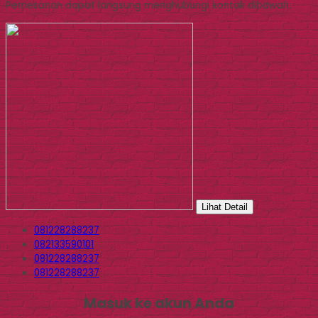
Pemesanan dapat langsung menghubungi kontak dibawah:
Lihat Detail
081228288237
082133590101
081228288237
081228288237
Masuk ke akun Anda