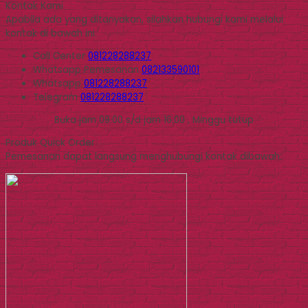
Kontak Kami
Apabila ada yang ditanyakan, silahkan hubungi kami melalui
kontak di bawah ini.
Call Center
081228288237
Whatsapp
Pemesanan
082133590101
Whatsapp
081228288237
Telegram
081228288237
Buka jam 09.00 s/d jam 16.00 , Minggu tutup
Produk Quick Order
Pemesanan dapat langsung menghubungi kontak dibawah: