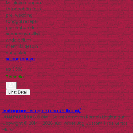
Misalnya dengan
tamabahan foto
pre-wedding,
tanggal resepsi
pernikahan dan
sebagainya. Jika
Anda belum
memiliki desain
yang akan…
selengkapnya
Rp 3.500
Tersedia
Lihat Detail
Instagram
instagram.com/hdkreasi/
JUALPAPERBAG.COM
- Solusi Kemasan Ramah Lingkungan
Copyright © 2014 - 2026 Jual Paper Bag Custom | Tas Kertas
Murah