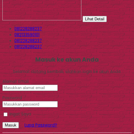
Lihat Detail
081228288237
082133590101
081228288237
081228288237
Masuk ke akun Anda
Selamat datang kembali, silahkan login ke akun Anda.
Alamat Email
Password
Ingat Saya
Lupa Password?
Masuk