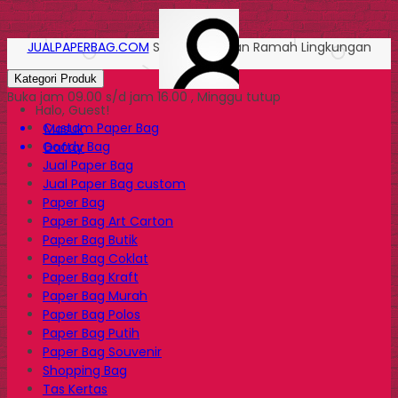
JUALPAPERBAG.COM
Solusi Kemasan Ramah Lingkungan
Kategori Produk
Buka jam 09.00 s/d jam 16.00 , Minggu tutup
Halo, Guest!
Custom Paper Bag
Masuk
Goody Bag
Daftar
Jual Paper Bag
Jual Paper Bag custom
Paper Bag
Paper Bag Art Carton
Paper Bag Butik
Paper Bag Coklat
Paper Bag Kraft
Paper Bag Murah
Paper Bag Polos
Paper Bag Putih
Paper Bag Souvenir
Shopping Bag
Tas Kertas