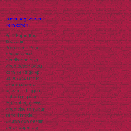
Paper Bag Souvenir
Pernikahan
Print Paper Bag
Souvenir
Pernikahan Paper
bag souvenir
pernikahan bisa
Anda pesan pada
kami seharga Rp.
3.500/pcs untuk
ukuran standar
souvenir dengan
bahan art paper
laminating glossy.
Anda bisa tentukan
sendiri model,
ukuran dan desain
cetak paper bag.