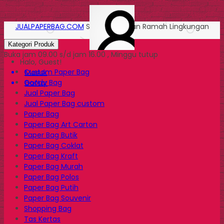
JUALPAPERBAG.COM
Solusi Kemasan Ramah Lingkungan
Kategori Produk
Buka jam 09.00 s/d jam 16.00 , Minggu tutup
Halo, Guest!
Custom Paper Bag
Masuk
Goody Bag
Daftar
Jual Paper Bag
Jual Paper Bag custom
Paper Bag
Paper Bag Art Carton
Paper Bag Butik
Paper Bag Coklat
Paper Bag Kraft
Paper Bag Murah
Paper Bag Polos
Paper Bag Putih
Paper Bag Souvenir
Shopping Bag
Tas Kertas