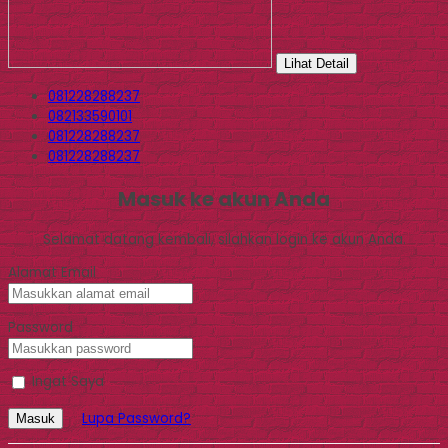
Lihat Detail
081228288237
082133590101
081228288237
081228288237
Masuk ke akun Anda
Selamat datang kembali, silahkan login ke akun Anda.
Alamat Email
Password
Ingat Saya
Lupa Password?
Masuk