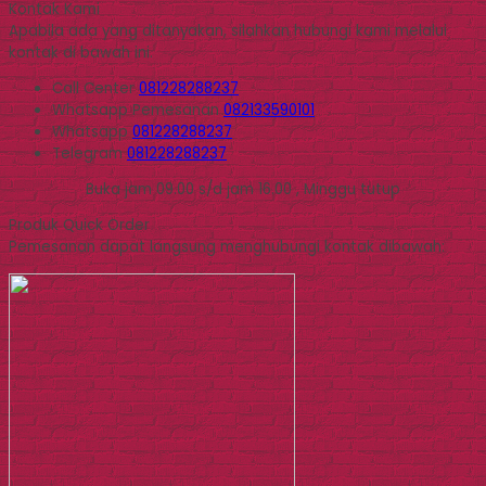
Kontak Kami
Apabila ada yang ditanyakan, silahkan hubungi kami melalui
kontak di bawah ini.
Call Center
081228288237
Whatsapp
Pemesanan
082133590101
Whatsapp
081228288237
Telegram
081228288237
Buka jam 09.00 s/d jam 16.00 , Minggu tutup
Produk Quick Order
Pemesanan dapat langsung menghubungi kontak dibawah: