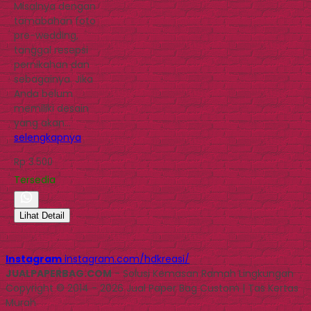
Misalnya dengan
tamabahan foto
pre-wedding,
tanggal resepsi
pernikahan dan
sebagainya. Jika
Anda belum
memiliki desain
yang akan…
selengkapnya
Rp 3.500
Tersedia
Lihat Detail
Instagram
instagram.com/hdkreasi/
JUALPAPERBAG.COM
- Solusi Kemasan Ramah Lingkungan
Copyright © 2014 - 2026 Jual Paper Bag Custom | Tas Kertas
Murah