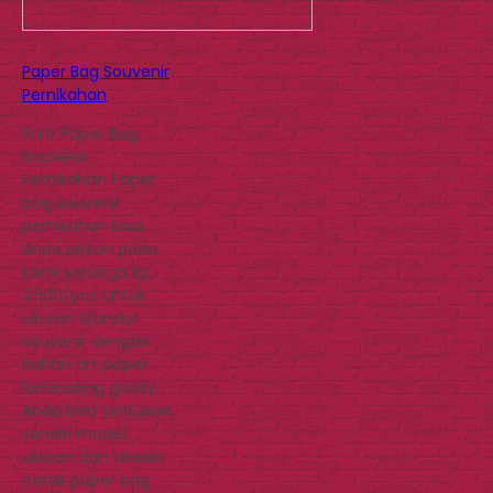
Paper Bag Souvenir
Pernikahan
Print Paper Bag
Souvenir
Pernikahan Paper
bag souvenir
pernikahan bisa
Anda pesan pada
kami seharga Rp.
3.500/pcs untuk
ukuran standar
souvenir dengan
bahan art paper
laminating glossy.
Anda bisa tentukan
sendiri model,
ukuran dan desain
cetak paper bag.