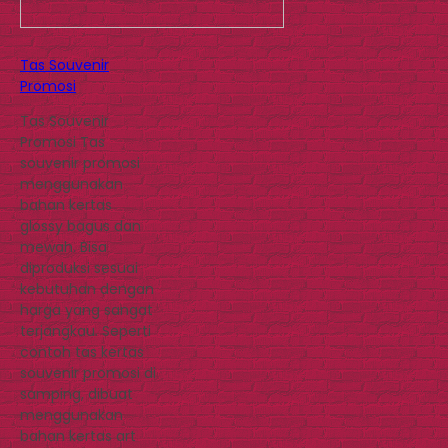
Tas Souvenir
Promosi
Tas Souvenir
Promosi Tas
souvenir promosi
menggunakan
bahan kertas
glossy bagus dan
mewah. Bisa
diproduksi sesuai
kebutuhan dengan
harga yang sangat
terjangkau. Seperti
contoh tas kertas
souvenir promosi di
samping, dibuat
menggunakan
bahan kertas art