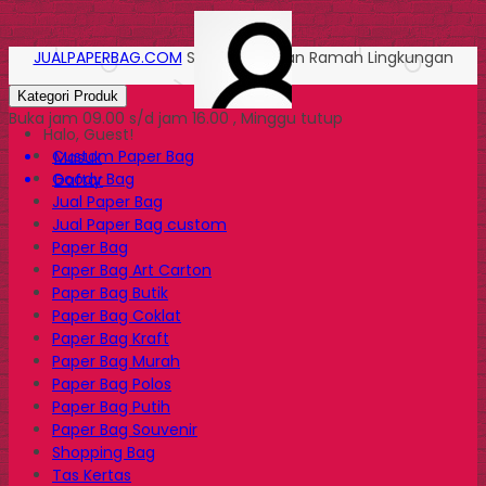
JUALPAPERBAG.COM
Solusi Kemasan Ramah Lingkungan
Kategori Produk
Buka jam 09.00 s/d jam 16.00 , Minggu tutup
Halo, Guest!
Custom Paper Bag
Masuk
Goody Bag
Daftar
Jual Paper Bag
Jual Paper Bag custom
Paper Bag
Paper Bag Art Carton
Paper Bag Butik
Paper Bag Coklat
Paper Bag Kraft
Paper Bag Murah
Paper Bag Polos
Paper Bag Putih
Paper Bag Souvenir
Shopping Bag
Tas Kertas