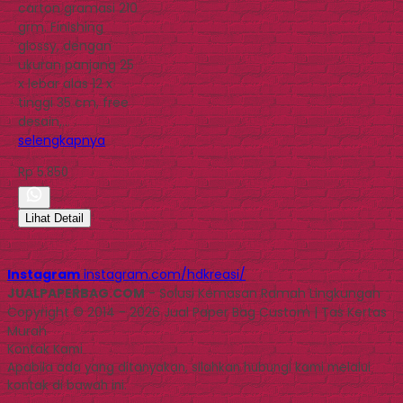
carton gramasi 210
grm. Finishing
glossy, dengan
ukuran panjang 25
x lebar alas 12 x
tinggi 35 cm, free
desain,…
selengkapnya
Rp 5.850
Lihat Detail
Instagram
instagram.com/hdkreasi/
JUALPAPERBAG.COM
- Solusi Kemasan Ramah Lingkungan
Copyright © 2014 - 2026 Jual Paper Bag Custom | Tas Kertas
Murah
Kontak Kami
Apabila ada yang ditanyakan, silahkan hubungi kami melalui
kontak di bawah ini.