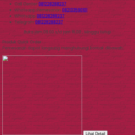
Call Center
081228288237
Whatsapp
Pemesanan
082133590101
Whatsapp
081228288237
Telegram
081228288237
Buka jam 09.00 s/d jam 16.00 , Minggu tutup
Produk Quick Order
Pemesanan dapat langsung menghubungi kontak dibawah:
Lihat Detail