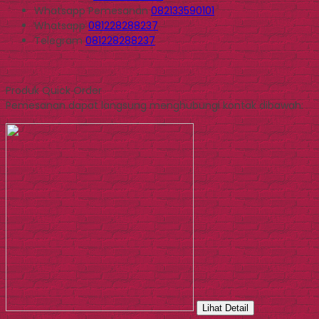
Whatsapp
Pemesanan
082133590101
Whatsapp
081228288237
Telegram
081228288237
Produk Quick Order
Pemesanan dapat langsung menghubungi kontak dibawah:
Lihat Detail