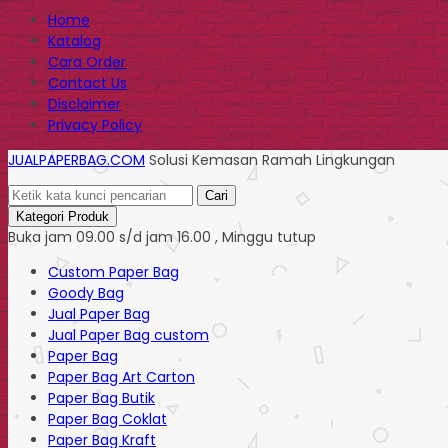
Home
Katalog
Cara Order
Contact Us
Disclaimer
Privacy Policy
JUALPAPERBAG.COM
Solusi Kemasan Ramah Lingkungan
Cari
Kategori Produk
Buka jam 09.00 s/d jam 16.00 , Minggu tutup
Custom Paper Bag
Goody Bag
Jual Paper Bag
Jual Paper Bag custom
Paper Bag
Paper Bag Art Carton
Paper Bag Butik
Paper Bag Coklat
Paper Bag Kraft