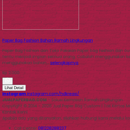
Paper Bag Fashion Bahan Ramah Lingkungan
Paper Bag Fashion dan Toko Pakaian Paper bag fashion dan o
tentu menjadi impian semua orang. Cobalah menggunakan kem
menggunakan bahan…
selengkapnya
Rp 2.000
Lihat Detail
Instagram
instagram.com/hdkreasi/
JUALPAPERBAG.COM
- Solusi Kemasan Ramah Lingkungan
Copyright © 2014 - 2026 Jual Paper Bag Custom | Tas Kertas 
Kontak Kami
Apabila ada yang ditanyakan, silahkan hubungi kami melalui kon
Call Center
081228288237