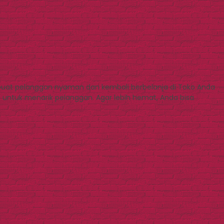
mbuat pelanggan nyaman dan kembali berbelanja di Toko Anda
untuk menarik pelanggan. Agar lebih hemat, Anda bisa