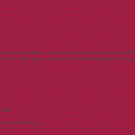
utlet baju dibutuhkan untuk wadah belanjaan di toko Anda. Me
asan yang nyaman dibawa, unik dan tertera logo brand Anda, 
Murah
tak di bawah ini.