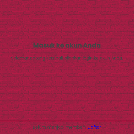
Masuk ke akun Anda
Selamat datang kembali, silahkan login ke akun Anda.
Belum menjadi member?
Daftar