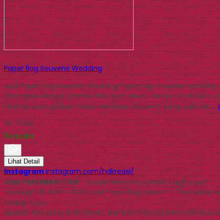
Paper Bag Souvenir Wedding
Jual Paper Bag Souvenir Wedding Paper bag souvenir weddin
dibungkus dengan plastik atau sejenisnya. Namun Anda bisa 
nikahan merupakan media kemasan souvenir yang unik dan…
Rp 7.000
Tersedia
Lihat Detail
Instagram
instagram.com/hdkreasi/
JUALPAPERBAG.COM
- Solusi Kemasan Ramah Lingkungan
Copyright © 2014 - 2026 Jual Paper Bag Custom | Tas Kertas 
Kontak Kami
Apabila ada yang ditanyakan, silahkan hubungi kami melalui kon