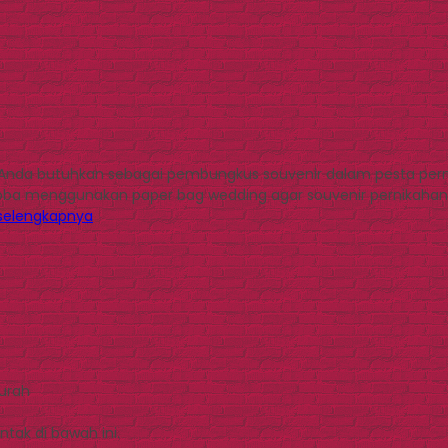
g Anda butuhkan sebagai pembungkus souvenir dalam pesta per
coba menggunakan paper bag wedding agar souvenir pernikahan
selengkapnya
Murah
tak di bawah ini.