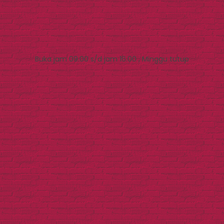
Buka jam 09.00 s/d jam 16.00 , Minggu tutup