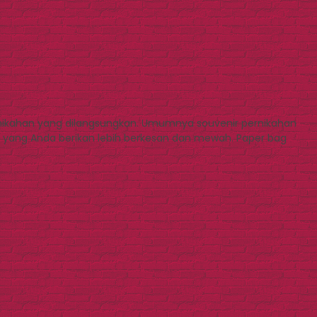
nikahan yang dilangsungkan. Umumnya souvenir pernikahan
 yang Anda berikan lebih berkesan dan mewah. Paper bag