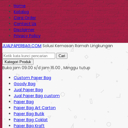
Home
Katalog
Cara Order
Contact Us
Disclaimer
Privacy Policy
JUALPAPERBAG.COM
Solusi Kemasan Ramah Lingkungan
Cari
Kategori Produk
Buka jam 09.00 s/d jam 16.00 , Minggu tutup
Custom Paper Bag
Goody Bag
Jual Paper Bag
Jual Paper Bag custom
Paper Bag
Paper Bag Art Carton
Paper Bag Butik
Paper Bag Coklat
Paper Bag Kraft