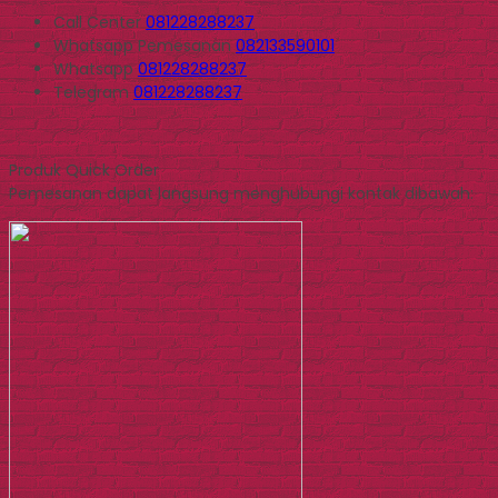
Call Center
081228288237
Whatsapp
Pemesanan
082133590101
Whatsapp
081228288237
Telegram
081228288237
Produk Quick Order
Pemesanan dapat langsung menghubungi kontak dibawah: