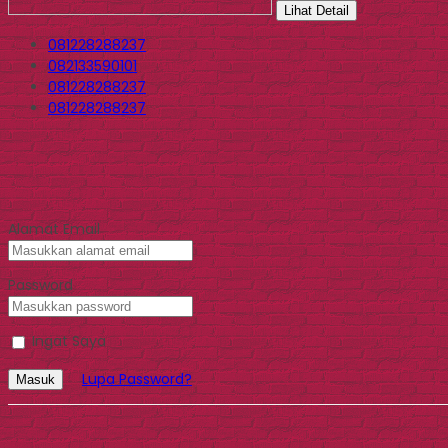
Lihat Detail
081228288237
082133590101
081228288237
081228288237
Alamat Email
Password
Ingat Saya
Lupa Password?
Masuk