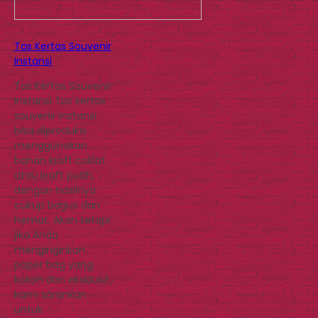
Tas Kertas Souvenir
Instansi
Tas Kertas Souvenir
Instansi Tas kertas
souvenir instansi
bisa diproduksi
menggunakan
bahan kraft coklat
atau kraft putih,
dengan hasilnya
cukup bagus dan
hemat. Akan tetapi
jika Anda
menginginkan
paper bag yang
kokoh dan eksklusif,
kami sarankan
untuk