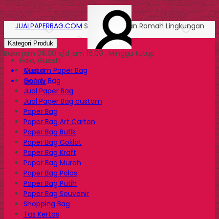
JUALPAPERBAG.COM
Solusi Kemasan Ramah Lingkungan
Kategori Produk
Buka jam 09.00 s/d jam 16.00 , Minggu tutup
Halo, Guest!
Custom Paper Bag
Masuk
Goody Bag
Daftar
Jual Paper Bag
Jual Paper Bag custom
Paper Bag
Paper Bag Art Carton
Paper Bag Butik
Paper Bag Coklat
Paper Bag Kraft
Paper Bag Murah
Paper Bag Polos
Paper Bag Putih
Paper Bag Souvenir
Shopping Bag
Tas Kertas