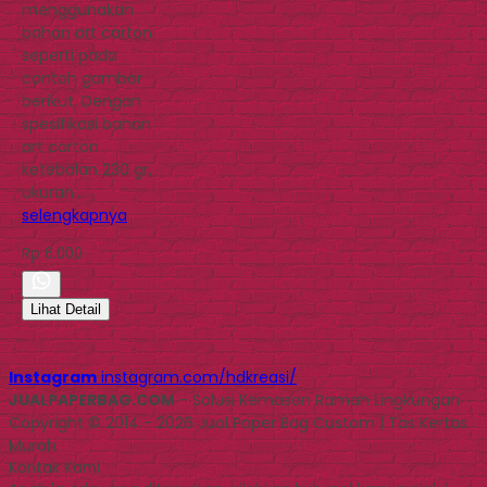
menggunakan
bahan art carton
seperti pada
contoh gambar
berikut. Dengan
spesifikasi bahan
art carton
ketebalan 230 gr,
ukuran…
selengkapnya
Rp 6.000
Lihat Detail
Instagram
instagram.com/hdkreasi/
JUALPAPERBAG.COM
- Solusi Kemasan Ramah Lingkungan
Copyright © 2014 - 2026 Jual Paper Bag Custom | Tas Kertas
Murah
Kontak Kami