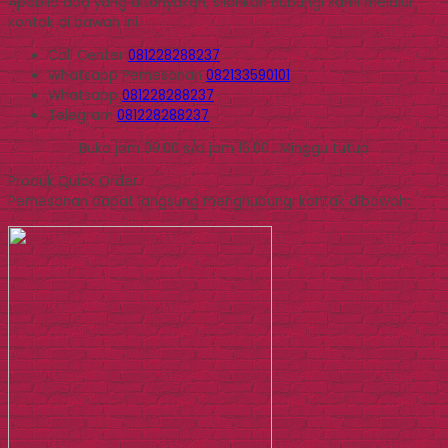
Apabila ada yang ditanyakan, silahkan hubungi kami melalui
kontak di bawah ini.
Call Center
081228288237
Whatsapp
Pemesanan
082133590101
Whatsapp
081228288237
Telegram
081228288237
Buka jam 09.00 s/d jam 16.00 , Minggu tutup
Produk Quick Order
Pemesanan dapat langsung menghubungi kontak dibawah: