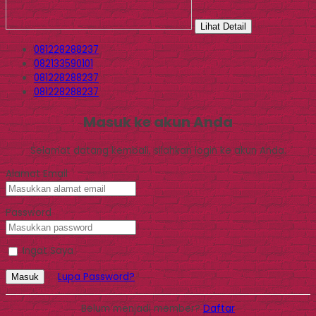
Lihat Detail
081228288237
082133590101
081228288237
081228288237
Masuk ke akun Anda
Selamat datang kembali, silahkan login ke akun Anda.
Alamat Email
Password
Ingat Saya
Lupa Password?
Masuk
Belum menjadi member?
Daftar